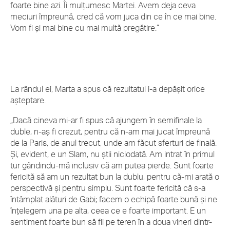
foarte bine azi. Îi mulțumesc Martei. Avem deja ceva
meciuri împreună, cred că vom juca din ce în ce mai bine.
Vom fi și mai bine cu mai multă pregătire.”
La rândul ei, Marta a spus că rezultatul i-a depășit orice
așteptare.
„Dacă cineva mi-ar fi spus că ajungem în semifinale la
duble, n-aș fi crezut, pentru că n-am mai jucat împreună
de la Paris, de anul trecut, unde am făcut sferturi de finală.
Și, evident, e un Slam, nu știi niciodată. Am intrat în primul
tur gândindu-mă inclusiv că am putea pierde. Sunt foarte
fericită să am un rezultat bun la dublu, pentru că-mi arată o
perspectivă și pentru simplu. Sunt foarte fericită că s-a
întâmplat alături de Gabi; facem o echipă foarte bună și ne
înțelegem una pe alta, ceea ce e foarte important. E un
sentiment foarte bun să fii pe teren în a doua vineri dintr-