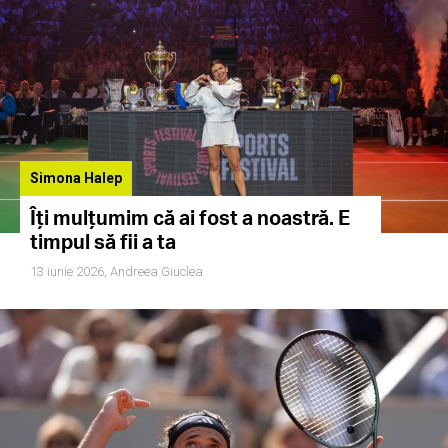
Simona Halep
Îți mulțumim că ai fost a noastră. E
timpul să fii a ta
13 iunie 2026,
Andreea Giuclea