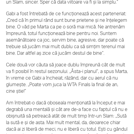
un Slam, sincer. Sper că data viitoare va fi și la simplu.”
Gabi a fost întrebată de ce funcționează acest parteneriat:
„Cred că în primul rând sunt bune prietene și ne înțelegem
bine. O văd pe Marta ca pe o soră mai mică. Ne antrenăm
împreună, totul funcționează bine pentru noi. Suntem
asemănătoare ca joc, servim bine, agresive, dar poate că
trebuie să jucăm mai mult dublu ca să simțim terenul mai
bine. Dar altfel aș zice că jucăm destul de bine”.
Cele două vor căuta să joace dublu împreună cât de mult
va fi posibil în restul sezonului. „Ăsta-i planul”, a spus Marta,
în vreme ce Gabi a încheiat, râzând, dar cu aerul că nu
glumește. „Poate vom juca la WTA Finals la final de an,
cine știe!”
Am întrebat-o dacă oboseala menționată la început e mai
degrabă una mentală și cât are de-a face cu faptul că nu e
obișnuită să petreacă atât de mult timp într-un Slam: „Sută
la sută e și de asta. Mai mult mental, da, deoarece chiar
dacă ai zi liberă de meci, nu e liberă cu totul. Ești cu gândul