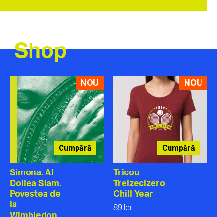
Shop
NOU
NOU
Cumpără
Cumpără
Simona. Al
Tricou
Doilea Slam.
Treizecizero
Povestea de
Chill Year
la
89 lei
Wimbledon