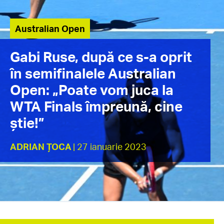
Australian Open
Gabi Ruse, după ce s-a oprit
în semifinalele Australian
Open: „Poate vom juca la
WTA Finals împreună, cine
știe!”
ADRIAN ȚOCA
| 27 ianuarie 2023