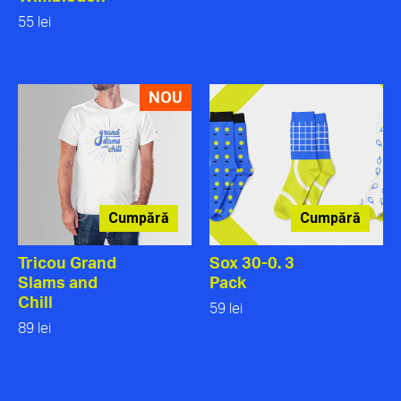
55 lei
NOU
Cumpără
Cumpără
Tricou Grand
Sox 30-0. 3
Slams and
Pack
Chill
59 lei
89 lei