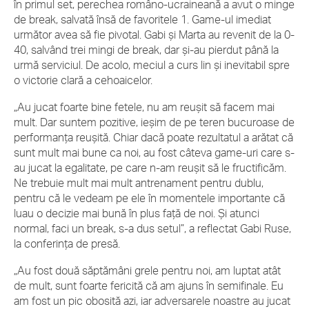
în primul set, perechea româno-ucraineană a avut o minge
de break, salvată însă de favoritele 1. Game-ul imediat
următor avea să fie pivotal. Gabi și Marta au revenit de la 0-
40, salvând trei mingi de break, dar și-au pierdut până la
urmă serviciul. De acolo, meciul a curs lin și inevitabil spre
o victorie clară a cehoaicelor.
„Au jucat foarte bine fetele, nu am reușit să facem mai
mult. Dar suntem pozitive, ieșim de pe teren bucuroase de
performanța reușită. Chiar dacă poate rezultatul a arătat că
sunt mult mai bune ca noi, au fost câteva game-uri care s-
au jucat la egalitate, pe care n-am reușit să le fructificăm.
Ne trebuie mult mai mult antrenament pentru dublu,
pentru că le vedeam pe ele în momentele importante că
luau o decizie mai bună în plus față de noi. Și atunci
normal, faci un break, s-a dus setul”, a reflectat Gabi Ruse,
la conferința de presă.
„Au fost două săptămâni grele pentru noi, am luptat atât
de mult, sunt foarte fericită că am ajuns în semifinale. Eu
am fost un pic obosită azi, iar adversarele noastre au jucat