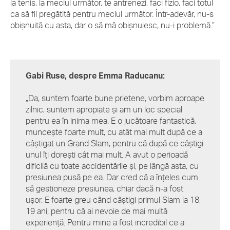
la tenis, la meciul următor, te antrenezi, faci fizio, faci totul
ca să fii pregătită pentru meciul următor. Într-adevăr, nu-s
obișnuită cu asta, dar o să mă obișnuiesc, nu-i problemă.”
Gabi Ruse, despre Emma Raducanu:
„Da, suntem foarte bune prietene, vorbim aproape
zilnic, suntem apropiate și am un loc special
pentru ea în inima mea. E o jucătoare fantastică,
muncește foarte mult, cu atât mai mult după ce a
câștigat un Grand Slam, pentru că după ce câștigi
unul îți dorești cât mai mult. A avut o perioadă
dificilă cu toate accidentările și, pe lângă asta, cu
presiunea pusă pe ea. Dar cred că a înțeles cum
să gestioneze presiunea, chiar dacă n-a fost
ușor. E foarte greu când câștigi primul Slam la 18,
19 ani, pentru că ai nevoie de mai multă
experiență. Pentru mine a fost incredibil ce a