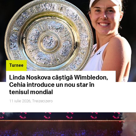
Turnee
Linda Noskova câștigă Wimbledon,
Cehia introduce un nou star în
tenisul mondial
11 iulie 2026,
Treizecizero