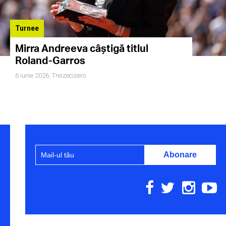
Turnee
Mirra Andreeva câștigă titlul
Roland-Garros
6 iunie 2026,
Treizecizero