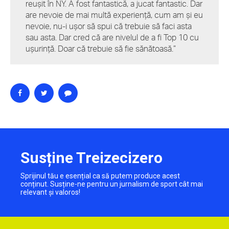
reușit în NY. A fost fantastică, a jucat fantastic. Dar
are nevoie de mai multă experiență, cum am și eu
nevoie, nu-i ușor să spui că trebuie să faci asta
sau asta. Dar cred că are nivelul de a fi Top 10 cu
ușurință. Doar că trebuie să fie sănătoasă.”
Susține Treizecizero
Sprijinul tău e esențial ca să putem produce acest
conținut. Susține-ne pentru un jurnalism de sport cât mai
relevant și valoros!