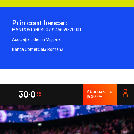
Prin cont bancar:
IBAN RO51RNCB0079145659320001
Asociația Lideri în Mișcare,
Banca Comercială Română
Abonează-te
la 30-0+