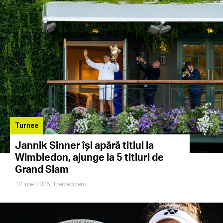
Turnee
Jannik Sinner își apără titlul la
Wimbledon, ajunge la 5 titluri de
Grand Slam
12 iulie 2026,
Treizecizero