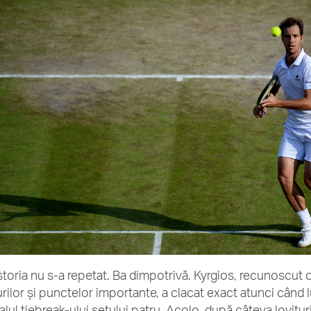
istoria nu s-a repetat. Ba dimpotrivă. Kyrgios, recunoscut 
rilor și punctelor importante, a clacat exact atunci când 
nalul tiebreak-ului setului patru. Acolo, după câteva lovitu