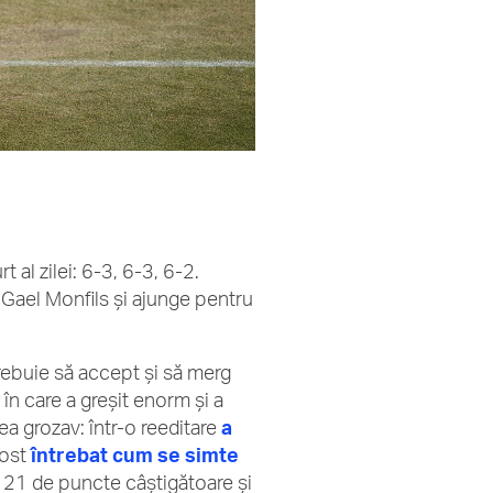
al zilei: 6-3, 6-3, 6-2.
 Gael Monfils și ajunge pentru
trebuie să accept și să merg
în care a greșit enorm și a
ea grozav: într-o reeditare
a
fost
întrebat cum se simte
 21 de puncte câștigătoare și