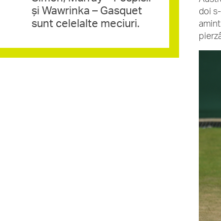
și Wawrinka – Gasquet
doi s-
sunt celelalte meciuri.
aminti
pierz