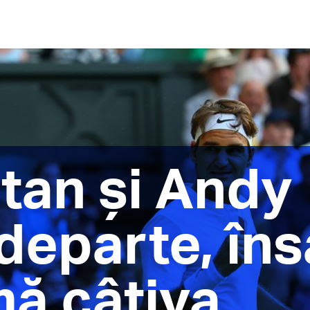
tan și Andy
departe, îns
mă câțiva