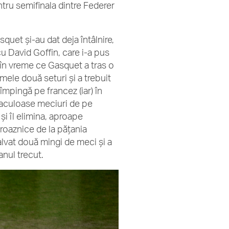
ntru semifinala dintre Federer
quet și-au dat deja întâlnire,
cu David Goffin, care i-a pus
 în vreme ce Gasquet a tras o
mele două seturi și a trebuit
 împingă pe francez (iar) în
taculoase meciuri de pe
și îl elimina, aproape
groaznice de la pățania
salvat două mingi de meci și a
anul trecut.