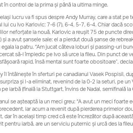
ut în control de la prima și până la ultima minge.
lași lucru va fi spus despre Andy Murray, care a stat pe ter
 lui cu Ivo Karlovic: 7-6 (7), 6-4, 5-7, 6-4. Chiar dacă sco
lilor neforțate la nouă, Karlovic a reușit 75 de puncte dire
) și a avut șansele sale: el a pierdut două șanse de rebreak
 egala la patru.
“Am jucat câteva loburi și passing-uri bune
ercat să-l împiedic pe Ivo să urce la fileu. Din punct de ve
sfășoară rapid, însă mental sunt foarte obositoare”, declar
y îl întâlnește în sferturi pe canadianul Vasek Pospisil, d
surpriza și l-a eliminat, revenind de la 0-2 la seturi, pe un 
pe iarbă (finală la Stuttgart, învins de Nadal, semifinală l
anul se așteaptă la un meci greu: “A avut un meci foarte e
 precedent, iar acum a revenit după pierderea primelor două
t, dar în același timp cred că este încrezător după această
it pentru iarbă, are un serviciu puternic și urcă des la file