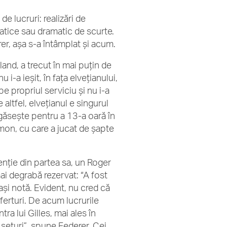
de lucruri: realizări de
atice sau dramatic de scurte.
er, așa s-a întâmplat și acum.
land, a trecut în mai puțin de
i-a ieșit, în fața elvețianului,
e propriul serviciu și nu i-a
 altfel, elvețianul e singurul
 găsește pentru a 13-a oară în
 Simon, cu care a jucat de șapte
enție din partea sa, un Roger
i degrabă rezervat: “A fost
și notă. Evident, nu cred că
sferturi. De acum lucrurile
a lui Gilles, mai ales în
 seturi”, spune Federer. Cei