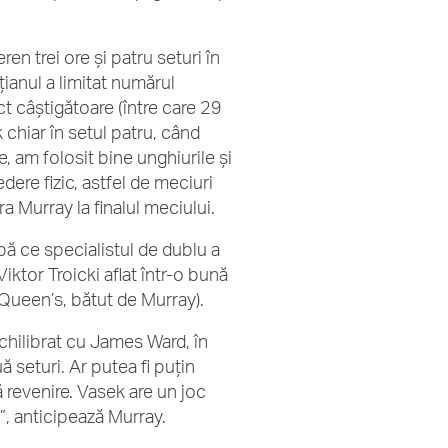
en trei ore și patru seturi în
țianul a limitat numărul
ct câștigătoare (între care 29
 chiar în setul patru, când
, am folosit bine unghiurile și
dere fizic, astfel de meciuri
a Murray la finalul meciului.
upă ce specialistul de dublu a
Viktor Troicki aflat într-o bună
a Queen’s, bătut de Murray).
chilibrat cu James Ward, în
 seturi. Ar putea fi puțin
 revenire. Vasek are un joc
u”, anticipează Murray.