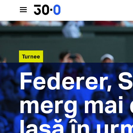
Turnee
Federer, S
merg mai 
lasă în ur