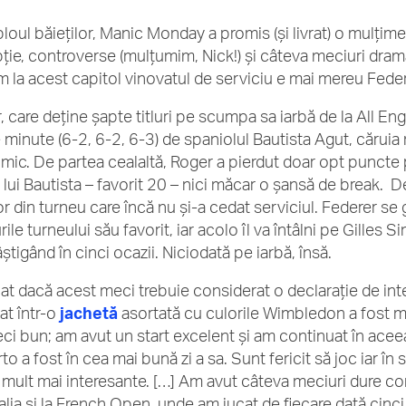
loul băieților, Manic Monday a promis (și livrat) o mulțime 
ție, controverse (mulțumim, Nick!) și câteva meciuri dram
m la acest capitol vinovatul de serviciu e mai mereu Feder
, care deține șapte titluri pe scumpa sa iarbă de la All Eng
minute (6-2, 6-2, 6-3) de spaniolul Bautista Agut, căruia nu 
imic. De partea cealaltă, Roger a pierdut doar opt puncte p
 lui Bautista – favorit 20 – nici măcar o șansă de break. De
or din turneu care încă nu și-a cedat serviciul. Federer se
rile turneului său favorit, iar acolo îl va întâlni pe Gilles
âștigând în cinci ocazii. Niciodată pe iarbă, însă.
bat dacă acest meci trebuie considerat o declarație de int
at într-o
jachetă
asortată cu culorile Wimbledon a fost ma
ci bun; am avut un start excelent și am continuat în aceea
o a fost în cea mai bună zi a sa. Sunt fericit să joc iar în 
 mult mai interesante. […] Am avut câteva meciuri dure contr
alia și la French Open, unde am jucat de fiecare dată cinci