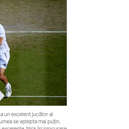
ca un excelent jucător al
lumea se aștepta mai puțin,
ri excelente, Nick își procurase