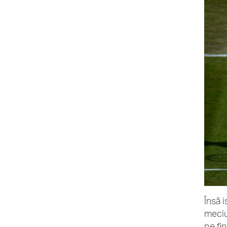
Însă 
meciu
pe fi