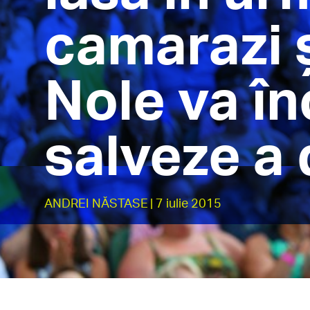
camarazi ș
Nole va în
salveze a 
ANDREI NĂSTASE
| 7 iulie 2015