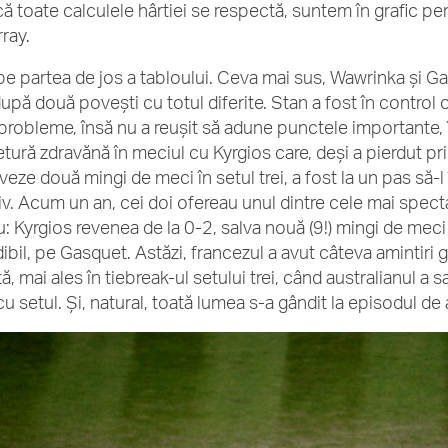
că toate calculele hârtiei se respectă, suntem în grafic pe
rray.
pe partea de jos a tabloului. Ceva mai sus, Wawrinka și Gas
după două povești cu totul diferite. Stan a fost în control 
probleme, însă nu a reușit să adune punctele importante,
etură zdravănă în meciul cu Kyrgios care, deși a pierdut pri
veze două mingi de meci în setul trei, a fost la un pas să-l
iv. Acum un an, cei doi ofereau unul dintre cele mai spec
u: Kyrgios revenea de la 0-2, salva nouă (9!) mingi de meci 
dibil, pe Gasquet. Astăzi, francezul a avut câteva amintiri 
ă, mai ales în tiebreak-ul setului trei, când australianul a 
cu setul. Și, natural, toată lumea s-a gândit la episodul de 