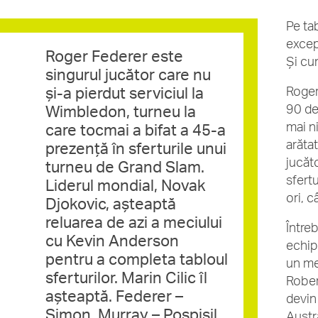
Pe tab
excep
Roger Federer este
Și cu
singurul jucător care nu
și-a pierdut serviciul la
Roger
90 de 
Wimbledon, turneu la
mai n
care tocmai a bifat a 45-a
arătat
prezență în sferturile unui
jucăt
turneu de Grand Slam.
sfertu
Liderul mondial, Novak
ori, c
Djokovic, așteaptă
reluarea de azi a meciului
Între
cu Kevin Anderson
echip
pentru a completa tabloul
un me
sferturilor. Marin Cilic îl
Robert
așteaptă. Federer –
devin
Simon, Murray – Pospisil
Austr