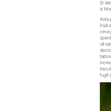
Și da
și Mu
Asta 
însă 
ceva 
speri
să sal
decis
tablo
incre
trecut
fugit 