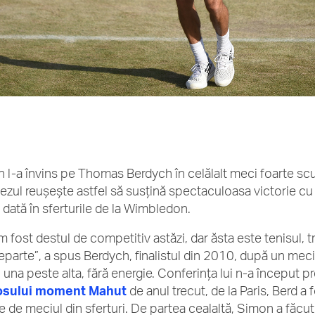
 l-a învins pe Thomas Berdych în celălalt meci foarte scurt 
ezul reușește astfel să susțină spectaculoasa victorie cu
 dată în sferturile de la Wimbledon.
m fost destul de competitiv astăzi, dar ăsta este tenisul, 
eparte”, a spus Berdych, finalistul din 2010, după un meci 
 una peste alta, fără energie. Conferința lui n-a început pr
osului moment Mahut
de anul trecut, de la Paris, Berd a 
e de meciul din sferturi.
De partea cealaltă, Simon a făcut