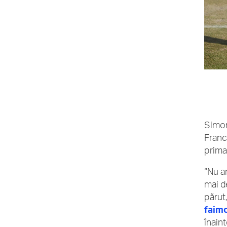
Simon
Franc
prima
“Nu a
mai d
părut,
faim
înaint