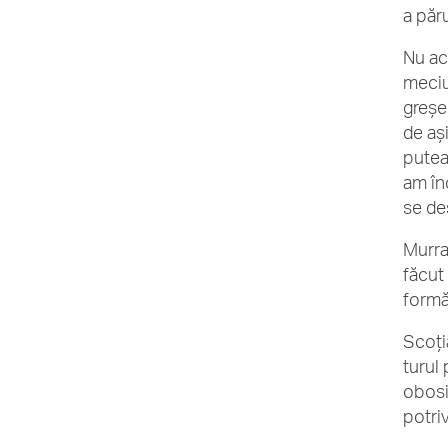
a păr
Nu ace
meciul
greșe
de ași
putea
am înc
se de
Murra
făcut 
formă 
Scoți
turul
obosi
potriv