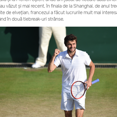
au văzut și mai recent, în finala de la Shanghai, de anul trec
te de elvețian, francezul a făcut lucrurile mult mai interesa
ând în două tiebreak-uri strânse.