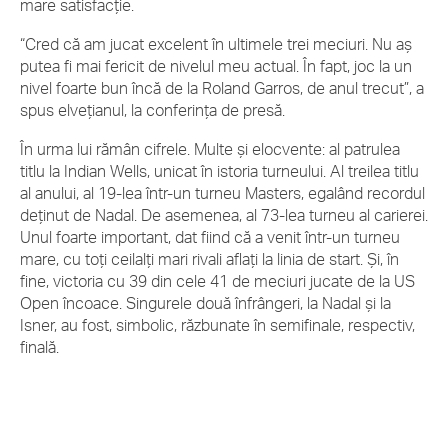
mare satisfacţie.
“Cred că am jucat excelent în ultimele trei meciuri. Nu aş
putea fi mai fericit de nivelul meu actual. În fapt, joc la un
nivel foarte bun încă de la Roland Garros, de anul trecut”, a
spus elveţianul, la conferinţa de presă.
În urma lui rămân cifrele. Multe şi elocvente: al patrulea
titlu la Indian Wells, unicat în istoria turneului. Al treilea titlu
al anului, al 19-lea într-un turneu Masters, egalând recordul
deţinut de Nadal. De asemenea, al 73-lea turneu al carierei.
Unul foarte important, dat fiind că a venit într-un turneu
mare, cu toţi ceilalţi mari rivali aflaţi la linia de start. Şi, în
fine, victoria cu 39 din cele 41 de meciuri jucate de la US
Open încoace. Singurele două înfrângeri, la Nadal şi la
Isner, au fost, simbolic, răzbunate în semifinale, respectiv,
finală.