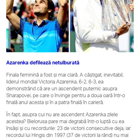
Azarenka defilează netulburată
Finala feminină a fost şi mai clară. A câştigat, inevitabil,
liderul mondial Victoria Azarenka, 6-2, 6-3, ea
demonstrând că are un ascendent puternic asupra
Sharapovei, pe care o învinge pentru a doua oară într-o
finală anul acesta şi în a patra finală în carieră.
În fapt, asupra cui nu are ascendent Azarenka zilele
acestea? Bielorusa pare mai degrabă într-o luptă cu ea
însăşi şi cu recordurile: 23 de victorii consecutive deja, iar
recordul lui Hingis din 1997 (37 de victorii la rând) nu mai