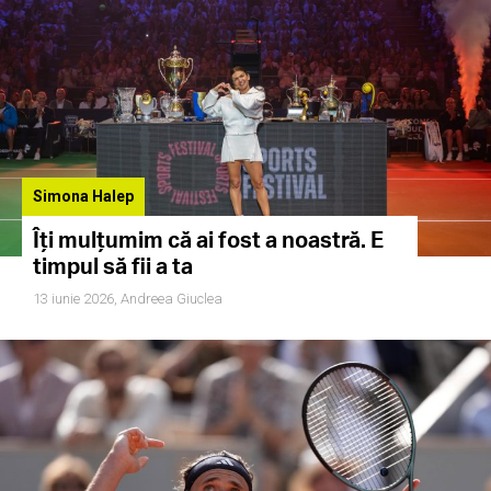
Simona Halep
Îți mulțumim că ai fost a noastră. E
timpul să fii a ta
13 iunie 2026,
Andreea Giuclea