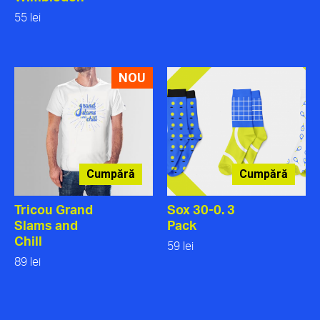
55 lei
NOU
Cumpără
Cumpără
Tricou Grand
Sox 30-0. 3
Slams and
Pack
Chill
59 lei
89 lei