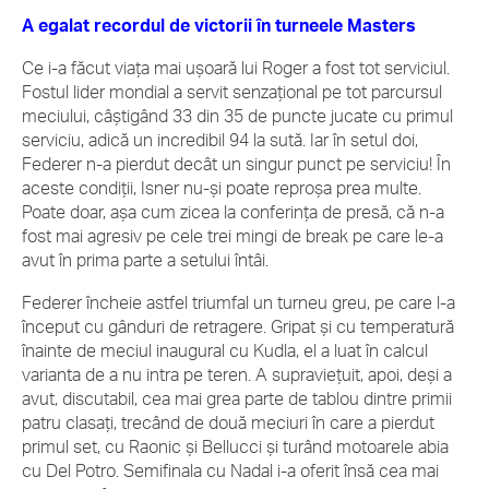
A egalat recordul de victorii în turneele Masters
Ce i-a făcut viaţa mai uşoară lui Roger a fost tot serviciul.
Fostul lider mondial a servit senzaţional pe tot parcursul
meciului, câştigând 33 din 35 de puncte jucate cu primul
serviciu, adică un incredibil 94 la sută. Iar în setul doi,
Federer n-a pierdut decât un singur punct pe serviciu! În
aceste condiţii, Isner nu-şi poate reproşa prea multe.
Poate doar, aşa cum zicea la conferinţa de presă, că n-a
fost mai agresiv pe cele trei mingi de break pe care le-a
avut în prima parte a setului întâi.
Federer încheie astfel triumfal un turneu greu, pe care l-a
început cu gânduri de retragere. Gripat şi cu temperatură
înainte de meciul inaugural cu Kudla, el a luat în calcul
varianta de a nu intra pe teren. A supravieţuit, apoi, deşi a
avut, discutabil, cea mai grea parte de tablou dintre primii
patru clasaţi, trecând de două meciuri în care a pierdut
primul set, cu Raonic şi Bellucci şi turând motoarele abia
cu Del Potro. Semifinala cu Nadal i-a oferit însă cea mai