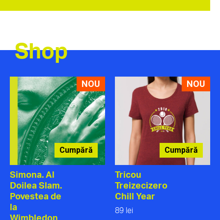
Shop
NOU
NOU
Cumpără
Cumpără
Simona. Al
Tricou
Doilea Slam.
Treizecizero
Povestea de
Chill Year
la
89 lei
Wimbledon