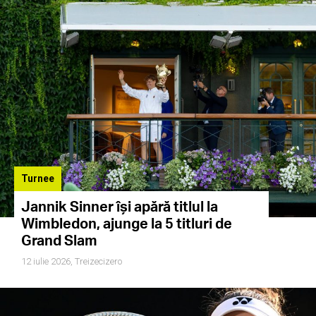
Turnee
Jannik Sinner își apără titlul la
Wimbledon, ajunge la 5 titluri de
Grand Slam
12 iulie 2026,
Treizecizero