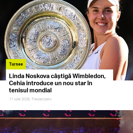
Turnee
Linda Noskova câștigă Wimbledon,
Cehia introduce un nou star în
tenisul mondial
11 iulie 2026,
Treizecizero