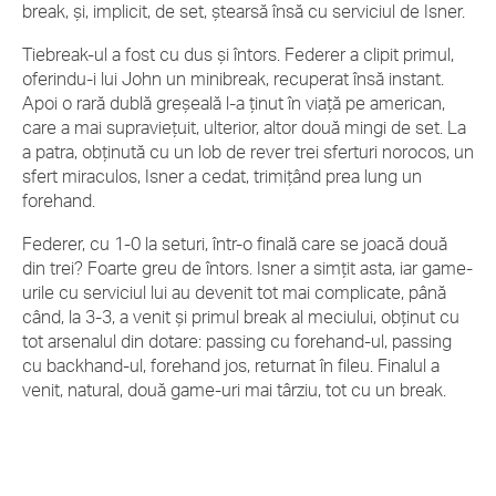
break, şi, implicit, de set, ştearsă însă cu serviciul de Isner.
Tiebreak-ul a fost cu dus şi întors. Federer a clipit primul,
oferindu-i lui John un minibreak, recuperat însă instant.
Apoi o rară dublă greşeală l-a ţinut în viaţă pe american,
care a mai supravieţuit, ulterior, altor două mingi de set. La
a patra, obţinută cu un lob de rever trei sferturi norocos, un
sfert miraculos, Isner a cedat, trimiţând prea lung un
forehand.
Federer, cu 1-0 la seturi, într-o finală care se joacă două
din trei? Foarte greu de întors. Isner a simţit asta, iar game-
urile cu serviciul lui au devenit tot mai complicate, până
când, la 3-3, a venit şi primul break al meciului, obţinut cu
tot arsenalul din dotare: passing cu forehand-ul, passing
cu backhand-ul, forehand jos, returnat în fileu. Finalul a
venit, natural, două game-uri mai târziu, tot cu un break.