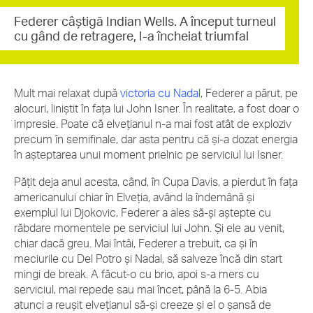
Federer câştigă Indian Wells. A început turneul
cu gând de retragere, l-a încheiat triumfal
Mult mai relaxat după
victoria cu Nadal
, Federer a părut, pe
alocuri, liniştit în faţa lui John Isner. În realitate, a fost doar o
impresie. Poate că elveţianul n-a mai fost atât de exploziv
precum în semifinale, dar asta pentru că şi-a dozat energia
în aşteptarea unui moment prielnic pe serviciul lui Isner.
Păţit deja anul acesta, când, în Cupa Davis, a pierdut în faţa
americanului chiar în Elveţia, având la îndemână şi
exemplul lui Djokovic, Federer a ales să-şi aştepte cu
răbdare momentele pe serviciul lui John. Şi ele au venit,
chiar dacă greu. Mai întâi, Federer a trebuit, ca şi în
meciurile cu Del Potro şi Nadal, să salveze încă din start
mingi de break. A făcut-o cu brio, apoi s-a mers cu
serviciul, mai repede sau mai încet, până la 6-5. Abia
atunci a reuşit elveţianul să-şi creeze şi el o şansă de