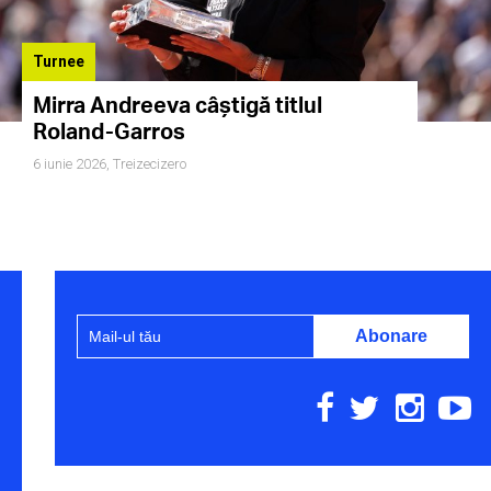
Turnee
Mirra Andreeva câștigă titlul
Roland-Garros
6 iunie 2026,
Treizecizero