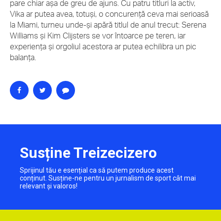
pare chiar aşa de greu de ajuns. Cu patru titluri la activ,
Vika ar putea avea, totuşi, o concurenţă ceva mai serioasă
la Miami, turneu unde-şi apără titlul de anul trecut: Serena
Williams şi Kim Clijsters se vor întoarce pe teren, iar
experienţa şi orgoliul acestora ar putea echilibra un pic
balanţa.
Susține Treizecizero
Sprijinul tău e esențial ca să putem produce acest
conținut. Susține-ne pentru un jurnalism de sport cât mai
relevant și valoros!