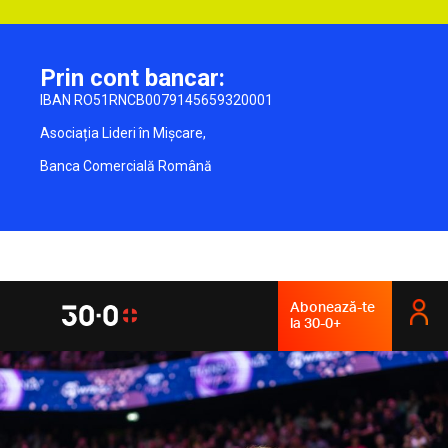
Prin cont bancar:
IBAN RO51RNCB0079145659320001
Asociația Lideri în Mișcare,
Banca Comercială Română
Abonează-te
la 30-0+