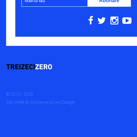
© 2012 - 2026
Site creat de
Storience
și
Live Design