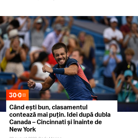
Când ești bun, clasamentul
contează mai puțin. Idei după dubla
Canada – Cincinnati și înainte de
New York