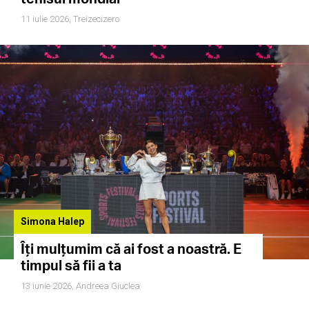
11 iulie 2026,
Treizecizero
Simona Halep
Îți mulțumim că ai fost a noastră. E
timpul să fii a ta
13 iunie 2026,
Andreea Giuclea