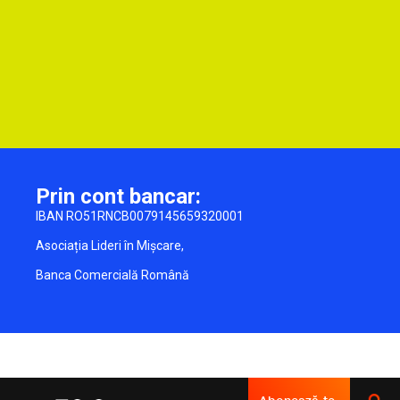
Prin cont bancar:
IBAN RO51RNCB0079145659320001
Asociația Lideri în Mișcare,
Banca Comercială Română