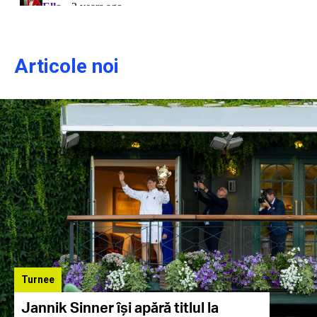
Articole noi
Turnee
Jannik Sinner își apără titlul la