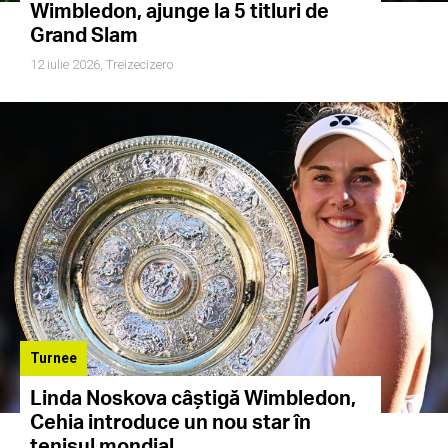
Wimbledon, ajunge la 5 titluri de
Grand Slam
12 iulie 2026,
Treizecizero
Turnee
Linda Noskova câștigă Wimbledon,
Cehia introduce un nou star în
tenisul mondial