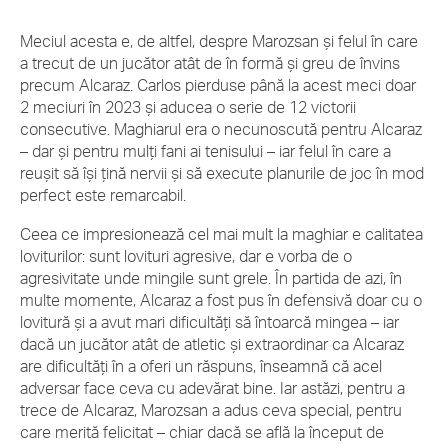
Meciul acesta e, de altfel, despre Marozsan și felul în care
a trecut de un jucător atât de în formă și greu de învins
precum Alcaraz. Carlos pierduse până la acest meci doar
2 meciuri în 2023 și aducea o serie de 12 victorii
consecutive. Maghiarul era o necunoscută pentru Alcaraz
– dar și pentru mulți fani ai tenisului – iar felul în care a
reușit să își țină nervii și să execute planurile de joc în mod
perfect este remarcabil.
Ceea ce impresionează cel mai mult la maghiar e calitatea
loviturilor: sunt lovituri agresive, dar e vorba de o
agresivitate unde mingile sunt grele. În partida de azi, în
multe momente, Alcaraz a fost pus în defensivă doar cu o
lovitură și a avut mari dificultăți să întoarcă mingea – iar
dacă un jucător atât de atletic și extraordinar ca Alcaraz
are dificultăți în a oferi un răspuns, înseamnă că acel
adversar face ceva cu adevărat bine. Iar astăzi, pentru a
trece de Alcaraz, Marozsan a adus ceva special, pentru
care merită felicitat – chiar dacă se află la început de