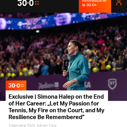
Abonează-te
la 30-0+
Exclusive | Simona Halep on the End
of Her Career: „Let My Passion for
Tennis, My Fire on the Court, and My
Resilience Be Remembered”
5 februarie 2025,
Adrian Țoca