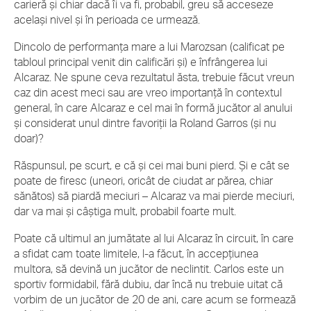
carieră și chiar dacă îi va fi, probabil, greu să acceseze
același nivel și în perioada ce urmează.
Dincolo de performanța mare a lui Marozsan (calificat pe
tabloul principal venit din calificări și) e înfrângerea lui
Alcaraz. Ne spune ceva rezultatul ăsta, trebuie făcut vreun
caz din acest meci sau are vreo importanță în contextul
general, în care Alcaraz e cel mai în formă jucător al anului
și considerat unul dintre favoriții la Roland Garros (și nu
doar)?
Răspunsul, pe scurt, e că și cei mai buni pierd. Și e cât se
poate de firesc (uneori, oricât de ciudat ar părea, chiar
sănătos) să piardă meciuri – Alcaraz va mai pierde meciuri,
dar va mai și câștiga mult, probabil foarte mult.
Poate că ultimul an jumătate al lui Alcaraz în circuit, în care
a sfidat cam toate limitele, l-a făcut, în accepțiunea
multora, să devină un jucător de neclintit. Carlos este un
sportiv formidabil, fără dubiu, dar încă nu trebuie uitat că
vorbim de un jucător de 20 de ani, care acum se formează