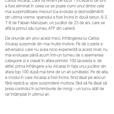
Carlos Alcaraz, care va reveni pe locul 1 începând de luni,
a fost eliminat în ceea ce se poate numi unul dintre cele
mai surprinzătoare meciuri (ca evoluție și deznodământ)
din ultima vreme: spaniolul a fost învins în două seturi, 6-3,
7-6 de Fabian Marozsan, un jucător de 23 de ani, care se
află la primul său turneu ATP din carieră.
De oriunde am privi acest meci, înfrângerea lui Carlos
Alcaraz surprinde din mai multe motive. Pe de o parte e
adversarul, care nu avea nicio experiență la acest nivel, nu
mai evoluase până acum într-un turneu de o asemenea
categorie și e clasat în afara primilor 100 (aceasta e, de
altfel, prima înfrângere a lui Alcaraz în fața unui jucător din
afara top 100 după mai bine de un an jumătate). Pe de alta,
e modul în care Alcaraz a fost învins, fiind lăsat pe alocuri
fără replică și, spre surprindere multora, fără să fie lăsat să
preia controlul în schimburile de mingi – un lucru atât de
rar întâmplat în ultimul an.