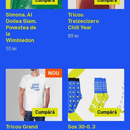
Cumpără
Cumpără
Simona. Al
Tricou
Doilea Slam.
Treizecizero
Povestea de
Chill Year
la
89 lei
Wimbledon
55 lei
NOU
Cumpără
Cumpără
Tricou Grand
Sox 30-0. 3