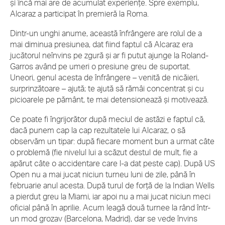
și încă mai are de acumulat experiențe. Spre exemplu,
Alcaraz a participat în premieră la Roma.
Dintr-un unghi anume, această înfrângere are rolul de a
mai diminua presiunea, dat fiind faptul că Alcaraz era
jucătorul neînvins pe zgură și ar fi putut ajunge la Roland-
Garros având pe umeri o presiune greu de suportat.
Uneori, genul acesta de înfrângere – venită de nicăieri,
surprinzătoare – ajută; te ajută să rămâi concentrat și cu
picioarele pe pământ, te mai detensionează și motivează.
Ce poate fi îngrijorător după meciul de astăzi e faptul că,
dacă punem cap la cap rezultatele lui Alcaraz, o să
observăm un tipar: după fiecare moment bun a urmat câte
o problemă (fie nivelul lui a scăzut destul de mult, fie a
apărut câte o accidentare care l-a dat peste cap). După US
Open nu a mai jucat niciun turneu luni de zile, până în
februarie anul acesta. După turul de forță de la Indian Wells
a pierdut greu la Miami, iar apoi nu a mai jucat niciun meci
oficial până în aprilie. Acum leagă două turnee la rând într-
un mod grozav (Barcelona, Madrid), dar se vede învins