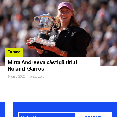
Turnee
Mirra Andreeva câștigă titlul
Roland-Garros
6 iunie 2026,
Treizecizero