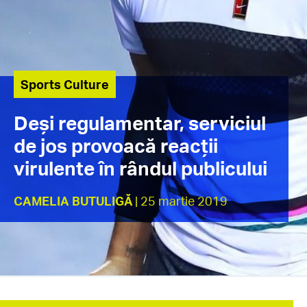
Sports Culture
Deși regulamentar, serviciul
de jos provoacă reacții
virulente în rândul publicului
CAMELIA BUTULIGĂ
| 25 martie 2019