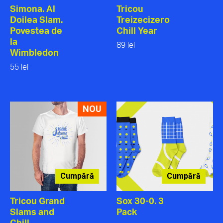
Simona. Al
Tricou
Doilea Slam.
Treizecizero
Povestea de
Chill Year
la
89 lei
Wimbledon
55 lei
NOU
Cumpără
Cumpără
Tricou Grand
Sox 30-0. 3
Slams and
Pack
Chill