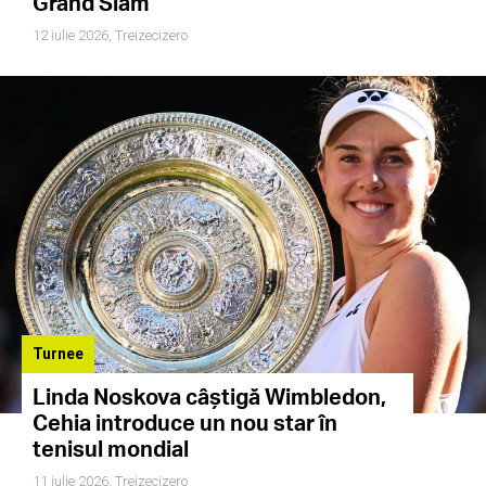
Grand Slam
12 iulie 2026,
Treizecizero
Turnee
Linda Noskova câștigă Wimbledon,
Cehia introduce un nou star în
tenisul mondial
11 iulie 2026,
Treizecizero