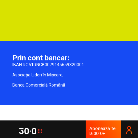
Prin cont bancar:
IBAN RO51RNCB0079145659320001
Asociația Lideri în Mișcare,
Banca Comercială Română
Abonează-te
la 30-0+