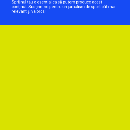
Sprijinul tău e esențial ca să putem produce acest
conținut. Susține-ne pentru un jurnalism de sport cât mai
relevant și valoros!