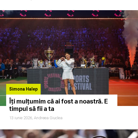
Simona Halep
Îți mulțumim că ai fost a noastră. E
timpul să fii a ta
13 iunie 2026,
Andreea Giuclea