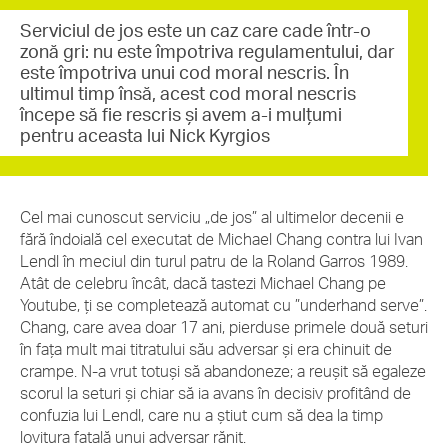
Serviciul de jos este un caz care cade într-o
zonă gri: nu este împotriva regulamentului, dar
este împotriva unui cod moral nescris. În
ultimul timp însă, acest cod moral nescris
începe să fie rescris și avem a-i mulțumi
pentru aceasta lui Nick Kyrgios
Cel mai cunoscut serviciu „de jos” al ultimelor decenii e
fără îndoială cel executat de Michael Chang contra lui Ivan
Lendl în meciul din turul patru de la Roland Garros 1989.
Atât de celebru încât, dacă tastezi Michael Chang pe
Youtube, ți se completează automat cu ”underhand serve”.
Chang, care avea doar 17 ani, pierduse primele două seturi
în fața mult mai titratului său adversar și era chinuit de
crampe. N-a vrut totuși să abandoneze; a reușit să egaleze
scorul la seturi și chiar să ia avans în decisiv profitând de
confuzia lui Lendl, care nu a știut cum să dea la timp
lovitura fatală unui adversar rănit.