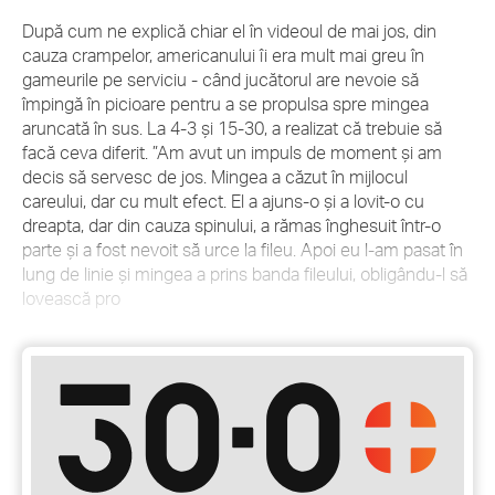
După cum ne explică chiar el în videoul de mai jos, din
cauza crampelor, americanului îi era mult mai greu în
gameurile pe serviciu - când jucătorul are nevoie să
împingă în picioare pentru a se propulsa spre mingea
aruncată în sus. La 4-3 și 15-30, a realizat că trebuie să
facă ceva diferit. ”Am avut un impuls de moment și am
decis să servesc de jos. Mingea a căzut în mijlocul
careului, dar cu mult efect. El a ajuns-o și a lovit-o cu
dreapta, dar din cauza spinului, a rămas înghesuit într-o
parte și a fost nevoit să urce la fileu. Apoi eu l-am pasat în
lung de linie și mingea a prins banda fileului, obligându-l să
lovească pro