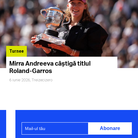
Turnee
Mirra Andreeva câștigă titlul
Roland-Garros
6 iunie 2026,
Treizecizero