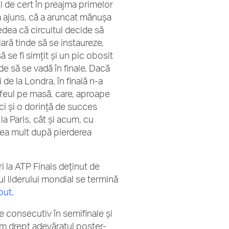
ul de cert în preajma primelor
a ajuns, că a aruncat mănușa
edea că circuitul decide să
ară tinde să se instaureze,
se fi simțit și un pic obosit
inde să se vadă în finale. Dacă
 de la Londra, în finală n-a
ofeul pe masă, care, aproape
ci și o dorință de succes
la Paris, cât și acum, cu
prea mult după pierderea
i la ATP Finals deținut de
nul liderului mondial se termină
put.
ge consecutiv în semifinale și
cum drept adevăratul poster-