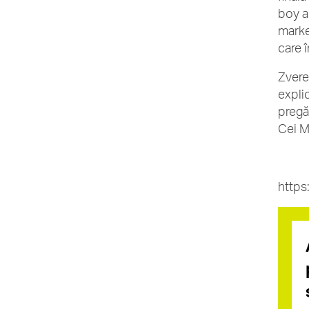
boy a
market
care 
Zvere
expli
pregă
Cei M
http