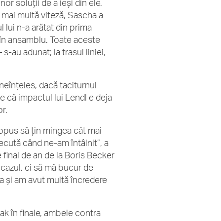
or soluții de a ieși din ele.
 mai multă viteză, Sascha a
 lui n-a arătat din prima
 în ansamblu. Toate aceste
– s-au adunat; la trasul liniei,
neînțeles, dacă taciturnul
e că impactul lui Lendl e deja
or.
ropus să țin mingea cât mai
ecută când ne-am întâlnit”, a
final de an de la Boris Becker
cazul, ci să mă bucur de
 și am avut multă încredere
vak în finale, ambele contra