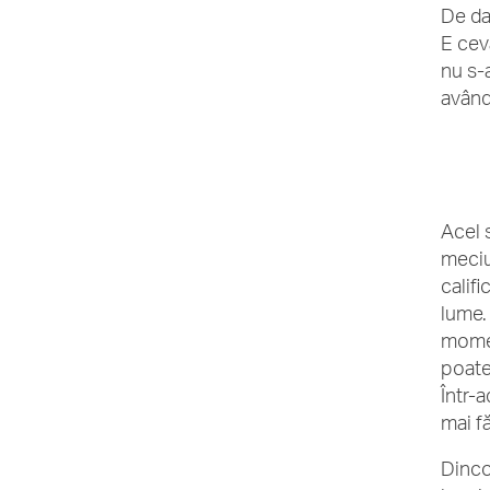
De dat
E ceva
nu s-a
având
Acel 
meciu
calif
lume. 
momen
poate
Într-
mai f
Dinco