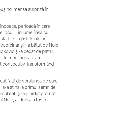
reușind imensa surpriză în
n încoace, perioadă în care
e locul 1 în lume. Însă cu
start, n-a găsit în niciun
raordinar și l-a bătut pe Nole
 Djokovic și-a cedat de patru
nal de meci pe care am fi
enit consecutiv, transformând
cut față de versiunea pe care
l s-a stins la primul semn de
rimul set, și-a pierdut prompt
ui Nole; al doilea a fost o