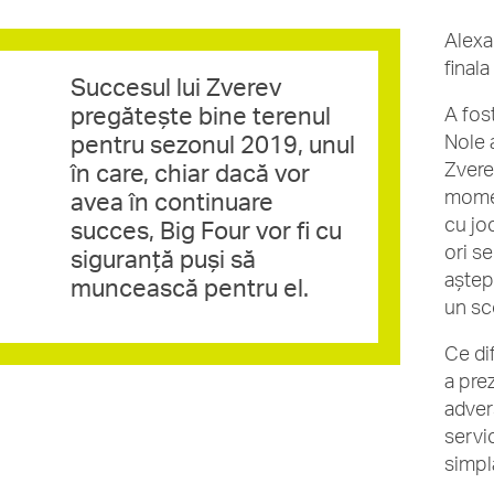
Alexa
final
Succesul lui Zverev
pregătește bine terenul
A fos
pentru sezonul 2019, unul
Nole a
Zverev
în care, chiar dacă vor
momen
avea în continuare
cu joc
succes, Big Four vor fi cu
ori se
siguranță puși să
aștep
muncească pentru el.
un sc
Ce di
a pre
adver
servic
simpl