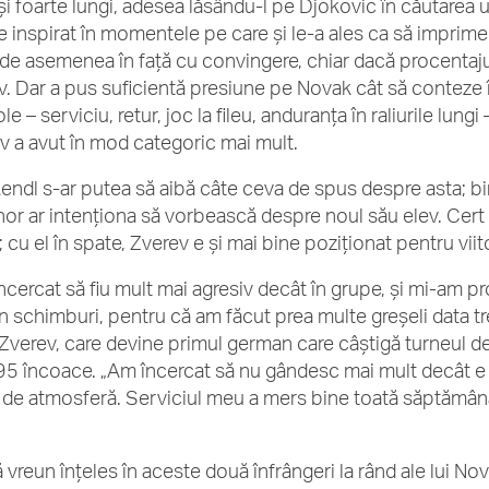
și foarte lungi, adesea lăsându-l pe Djokovic în căutarea un
e inspirat în momentele pe care și le-a ales ca să imprime
 de asemenea în față cu convingere, chiar dacă procentajul
v. Dar a pus suficientă presiune pe Novak cât să conteze
le – serviciu, retur, joc la fileu, anduranța în raliurile lungi 
v a avut în mod categoric mai mult.
Lendl s-ar putea să aibă câte ceva de spus despre asta; bi
nor ar intenționa să vorbească despre noul său elev. Cert 
l; cu el în spate, Zverev e și mai bine poziționat pentru viit
ncercat să fiu mult mai agresiv decât în grupe, și mi-am p
în schimburi, pentru că am făcut prea multe greșeli data tr
Zverev, care devine primul german care câștigă turneul de 
95 încoace. „Am încercat să nu gândesc mai mult decât e 
 de atmosferă. Serviciul meu a mers bine toată săptămâna
ă vreun înțeles în aceste două înfrângeri la rând ale lui No