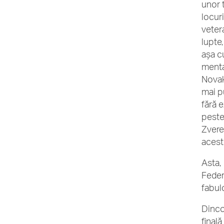
unor t
locur
veter
lupte
așa c
mental
Novak 
mai p
fără 
peste
Zvere
aceste
Asta,
Federe
fabul
Dinco
final