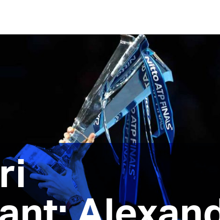
ri
ant: Alexan