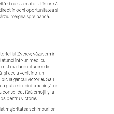
ită și nu s-a mai uitat în urmă.
 direct în ochi oportunitatea și
i târziu mergea spre bancă,
toriei lui Zverev; văzusem în
 atunci într-un meci cu
 e cel mai bun returner din
, și acela venit într-un
pic la gândul victoriei. Sau
nea puternic, nici amenințător.
 consolidat fără emoții și a
os pentru victorie.
lat majoritatea schimburilor