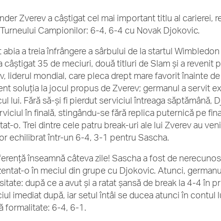
nder Zverev a câștigat cel mai important titlu al carierei, 
a Turneului Campionilor: 6-4, 6-4 cu Novak Djokovic.
t abia a treia înfrângere a sârbului de la startul Wimbledo
 câștigat 35 de meciuri, două titluri de Slam și a revenit p
, liderul mondial, care pleca drept mare favorit înainte de 
t soluția la jocul propus de Zverev; germanul a servit ext
ul lui. Fără să-și fi pierdut serviciul întreaga săptămână,
rviciul în finală, stingându-se fără replica puternică pe fi
tat-o. Trei dintre cele patru break-uri ale lui Zverev au v
or echilibrat într-un 6-4, 3-1 pentru Sascha.
ferență înseamnă câteva zile! Sascha a fost de nerecunos
zentat-o în meciul din grupe cu Djokovic. Atunci, germanu
sitate: după ce a avut și a ratat șansă de break la 4-4 în p
iul imediat după, iar setul întâi se ducea atunci în contul l
ă formalitate: 6-4, 6-1.