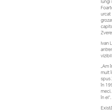
lungi 
Foart
urcat
groza
capito
Zvere
Ivan 
antre
vizibi
„Am î
mult 
spus 
în 19
meci,
în el”.
Exist