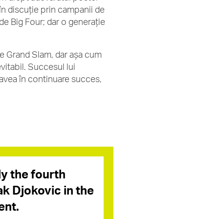
în discuție prin campanii de
 de Big Four; dar o generație
 de Grand Slam, dar așa cum
vitabil. Succesul lui
 avea în continuare succes,
5
y the fourth
k Djokovic in the
ent.