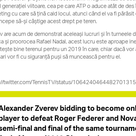
l generației viitoare, cea pe care ATP o aduce atât de des 
ing cu care să țină cald locul, atunci când el va fi părăsit
începe să-și câștige acest drept pe teren.
v are acum de demonstrat aceleași lucruri și în turneele
ca și proorocea Rafael Nadal, acest lucru este aproape ine
tește bine terenul pentru un 2019 în care, chiar dacă vor
ari vor fi cu siguranță puși să muncească pentru el.
s://twitter.com/TennisTV/status/106424046448270131
Alexander Zverev bidding to become onl
player to defeat Roger Federer and Nova
semi-final and final of the same tournam