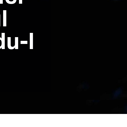
l
du-l