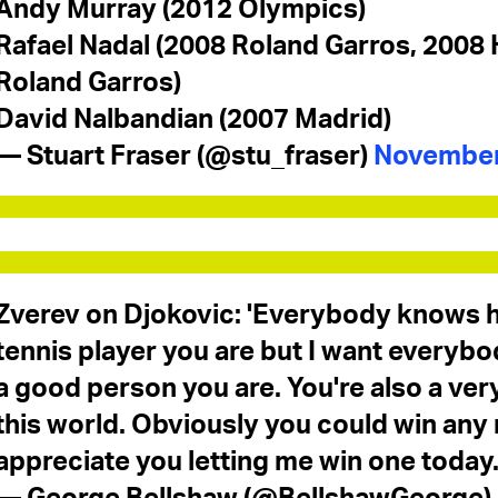
Andy Murray (2012 Olympics)
Rafael Nadal (2008 Roland Garros, 2008
Roland Garros)
David Nalbandian (2007 Madrid)
— Stuart Fraser (@stu_fraser)
November
Zverev on Djokovic: 'Everybody knows 
tennis player you are but I want everyb
a good person you are. You're also a ver
this world. Obviously you could win any 
appreciate you letting me win one today.
— George Bellshaw (@BellshawGeorge)