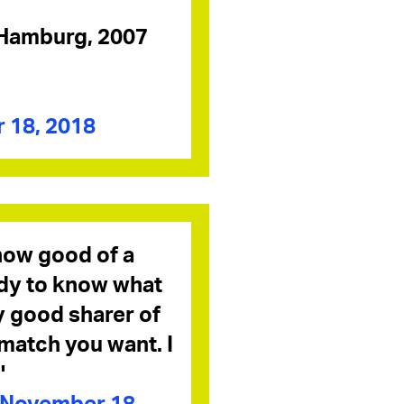
 Hamburg, 2007
 18, 2018
how good of a
ody to know what
y good sharer of
match you want. I
'
November 18,