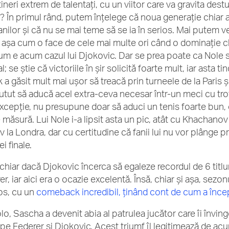
ineri extrem de talentați, cu un viitor care va gravita dest
i? În primul rând, putem înțelege că noua generație chiar 
anilor și că nu se mai teme să se ia în serios. Mai putem v
, așa cum o face de cele mai multe ori când o dominație cl
um e acum cazul lui Djokovic. Dar se prea poate ca Nole să 
; se știe că victoriile în șir solicită foarte mult, iar asta t
a găsit mult mai ușor să treacă prin turneele de la Paris și
utut să aducă acel extra-ceva necesar într-un meci cu tr
excepție, nu presupune doar să aduci un tenis foarte bun, 
 măsură. Lui Nole i-a lipsit asta un pic, atât cu Khachanov 
v la Londra, dar cu certitudine că fanii lui nu vor plânge 
i finale.
 chiar dacă Djokovic încerca să egaleze recordul de 6 titlur
r, iar aici era o ocazie excelentă. Însă, chiar și așa, sezo
os, cu un
comeback incredibil, ținând cont de cum a înce
lo, Sascha a devenit abia al patrulea jucător care îi învin
ă pe Federer și Djokovic. Acest triumf îl legitimează de a