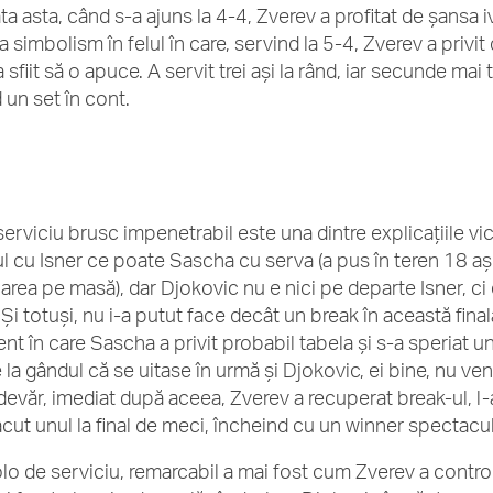
a asta, când s-a ajuns la 4-4, Zverev a profitat de șansa iv
 simbolism în felul în care, servind la 5-4, Zverev a privit
 sfiit să o apuce. A servit trei ași la rând, iar secunde ma
 un set în cont.
serviciu brusc impenetrabil este una dintre explicațiile vic
l cu Isner ce poate Sascha cu serva (a pus în teren 18 ași
icarea pe masă), dar Djokovic nu e nici pe departe Isner, ci
Și totuși, nu i-a putut face decât un break în această finală
t în care Sascha a privit probabil tabela și s-a speriat un 
 la gândul că se uitase în urmă și Djokovic, ei bine, nu ve
adevăr, imediat după aceea, Zverev a recuperat break-ul, l-a
ăcut unul la final de meci, încheind cu un winner spectacul
lo de serviciu, remarcabil a mai fost cum Zverev a contro