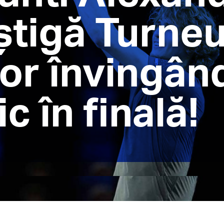
știgă Turneu
or învingân
c în finală!