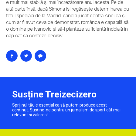
e mult mai stabilă și mai încrezătoare anul acesta. Pe de
altă parte însă, dacă Simona își regăsește determinarea cu
totul specială de la Madrid, când a jucat contra Anei ca și
cum ar fi avut ceva de demonstrat, românca e capabilă să
o domine pe Ivanovic și să-i planteze suficientă îndoială în
cap cât să conteze decisiv.
Susține Treizecizero
Sprijinul tău e esențial ca să putem produce acest
conținut. Susține-ne pentru un jurnalism de sport cât mai
relevant și valoros!