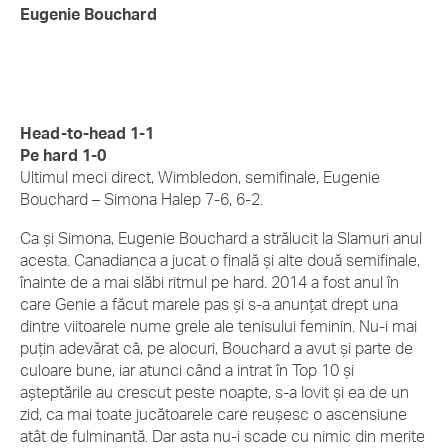
Eugenie Bouchard
Head-to-head 1-1
Pe hard 1-0
Ultimul meci direct, Wimbledon, semifinale, Eugenie
Bouchard – Simona Halep 7-6, 6-2.
Ca și Simona, Eugenie Bouchard a strălucit la Slamuri anul
acesta. Canadianca a jucat o finală și alte două semifinale,
înainte de a mai slăbi ritmul pe hard. 2014 a fost anul în
care Genie a făcut marele pas și s-a anunțat drept una
dintre viitoarele nume grele ale tenisului feminin. Nu-i mai
puțin adevărat că, pe alocuri, Bouchard a avut și parte de
culoare bune, iar atunci când a intrat în Top 10 și
așteptările au crescut peste noapte, s-a lovit și ea de un
zid, ca mai toate jucătoarele care reușesc o ascensiune
atât de fulminantă. Dar asta nu-i scade cu nimic din merite