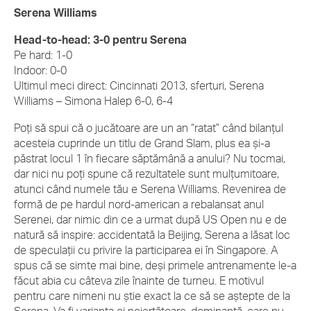
Serena Williams
Head-to-head: 3-0 pentru Serena
Pe hard: 1-0
Indoor: 0-0
Ultimul meci direct: Cincinnati 2013, sferturi, Serena
Williams – Simona Halep 6-0, 6-4
Poți să spui că o jucătoare are un an “ratat” când bilanțul
acesteia cuprinde un titlu de Grand Slam, plus ea și-a
păstrat locul 1 în fiecare săptămână a anului? Nu tocmai,
dar nici nu poți spune că rezultatele sunt mulțumitoare,
atunci când numele tău e Serena Williams. Revenirea de
formă de pe hardul nord-american a rebalansat anul
Serenei, dar nimic din ce a urmat după US Open nu e de
natură să inspire: accidentată la Beijing, Serena a lăsat loc
de speculații cu privire la participarea ei în Singapore. A
spus că se simte mai bine, deși primele antrenamente le-a
făcut abia cu câteva zile înainte de turneu. E motivul
pentru care nimeni nu știe exact la ce să se aștepte de la