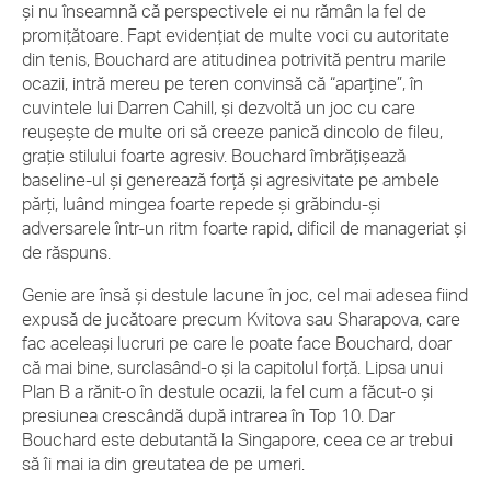
și nu înseamnă că perspectivele ei nu rămân la fel de
promițătoare. Fapt evidențiat de multe voci cu autoritate
din tenis, Bouchard are atitudinea potrivită pentru marile
ocazii, intră mereu pe teren convinsă că “aparține”, în
cuvintele lui Darren Cahill, și dezvoltă un joc cu care
reușește de multe ori să creeze panică dincolo de fileu,
grație stilului foarte agresiv. Bouchard îmbrățișează
baseline-ul și generează forță și agresivitate pe ambele
părți, luând mingea foarte repede și grăbindu-și
adversarele într-un ritm foarte rapid, dificil de manageriat și
de răspuns.
Genie are însă și destule lacune în joc, cel mai adesea fiind
expusă de jucătoare precum Kvitova sau Sharapova, care
fac aceleași lucruri pe care le poate face Bouchard, doar
că mai bine, surclasând-o și la capitolul forță. Lipsa unui
Plan B a rănit-o în destule ocazii, la fel cum a făcut-o și
presiunea crescândă după intrarea în Top 10. Dar
Bouchard este debutantă la Singapore, ceea ce ar trebui
să îi mai ia din greutatea de pe umeri.