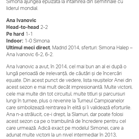
Simona ajungea epuizată la întâlnirea din semifinale cu
liderul mondial.
Ana Ivanovic
Head-to-head
2-2
Pe hard
1-1
Indoor:
1-0 Simona
Ultimul meci direct
, Madrid 2014, sferturi: Simona Halep –
Ana Ivanovic 6-2, 6-2.
Ana Ivanovic a avut, în 2014, cel mai bun an al ei după o
lungă perioadă de irelevanță, de căutări și de încercări
eșuate. Din acest punct de vedere, lista reușitelor Anei din
acest sezon e mai mult decât impresionantă. Multe victorii,
cele mai multe din tot circuitul, multe titluri și parcursuri
lungi în turnee, plus o revenire la Turneul Campioanelor
care simbolizează reintrarea în elită și îi validează eforturile.
Ana n-a strălucit, ce-i drept, la Slamuri, dar poate folosi
acest sezon ca pe o trambulină de încredere pentru cel
care urmează. Adică exact pe modelul Simonei, care a
adunat multe victorii la un nivel intermediar în 2013,