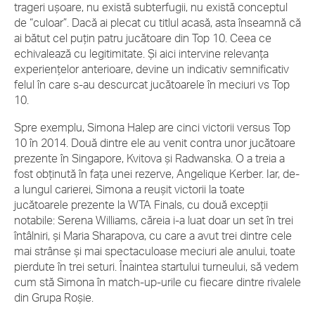
trageri ușoare, nu există subterfugii, nu există conceptul
de “culoar”. Dacă ai plecat cu titlul acasă, asta înseamnă că
ai bătut cel puțin patru jucătoare din Top 10. Ceea ce
echivalează cu legitimitate. Și aici intervine relevanța
experiențelor anterioare, devine un indicativ semnificativ
felul în care s-au descurcat jucătoarele în meciuri vs Top
10.
Spre exemplu, Simona Halep are cinci victorii versus Top
10 în 2014. Două dintre ele au venit contra unor jucătoare
prezente în Singapore, Kvitova și Radwanska. O a treia a
fost obținută în fața unei rezerve, Angelique Kerber. Iar, de-
a lungul carierei, Simona a reușit victorii la toate
jucătoarele prezente la WTA Finals, cu două excepții
notabile: Serena Williams, căreia i-a luat doar un set în trei
întâlniri, și Maria Sharapova, cu care a avut trei dintre cele
mai strânse și mai spectaculoase meciuri ale anului, toate
pierdute în trei seturi. Înaintea startului turneului, să vedem
cum stă Simona în match-up-urile cu fiecare dintre rivalele
din Grupa Roșie.