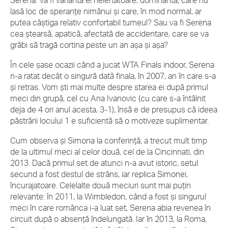
Serena. Va fi varianta ei neiertătoare, dominantă, care nu
lasă loc de speranțe nimănui și care, în mod normal, ar
putea câștiga relativ confortabil turneul? Sau va fi Serena
cea ștearsă, apatică, afectată de accidentare, care se va
grăbi să tragă cortina peste un an așa și așa?
În cele șase ocazii când a jucat WTA Finals indoor, Serena
n-a ratat decât o singură dată finala, în 2007, an în care s-a
și retras. Vom ști mai multe despre starea ei după primul
meci din grupă, cel cu Ana Ivanovic (cu care s-a întâlnit
deja de 4 ori anul acesta, 3-1), însă e de presupus că ideea
păstrării locului 1 e suficientă să o motiveze suplimentar.
Cum observa și Simona la conferință, a trecut mult timp
de la ultimul meci al celor două, cel de la Cincinnati, din
2013. Dacă primul set de atunci n-a avut istoric, setul
secund a fost destul de strâns, iar replica Simonei,
încurajatoare. Celelalte două meciuri sunt mai puțin
relevante: în 2011, la Wimbledon, când a fost și singurul
meci în care românca i-a luat set, Serena abia revenea în
circuit după o absență îndelungată. Iar în 2013, la Roma,