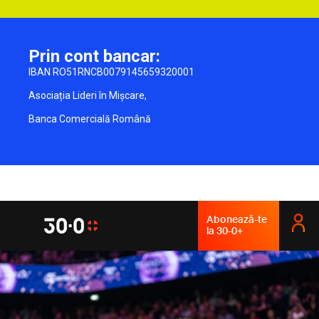
Prin cont bancar:
IBAN RO51RNCB0079145659320001
Asociația Lideri în Mișcare,
Banca Comercială Română
Abonează-te
la 30-0+