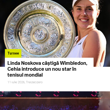
Turnee
Linda Noskova câștigă Wimbledon,
Cehia introduce un nou star în
tenisul mondial
11 iulie 2026,
Treizecizero