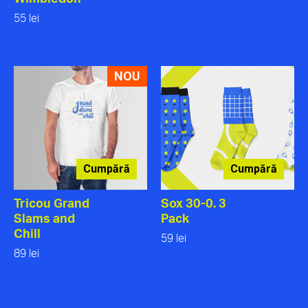
55 lei
NOU
Cumpără
Cumpără
Tricou Grand
Sox 30-0. 3
Slams and
Pack
Chill
59 lei
89 lei