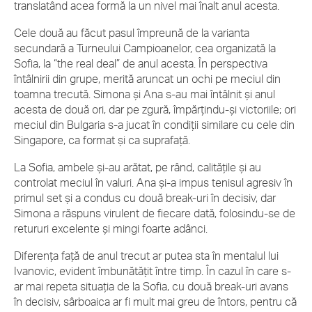
translatând acea formă la un nivel mai înalt anul acesta.
Cele două au făcut pasul împreună de la varianta
secundară a Turneului Campioanelor, cea organizată la
Sofia, la “the real deal” de anul acesta. În perspectiva
întâlnirii din grupe, merită aruncat un ochi pe meciul din
toamna trecută. Simona și Ana s-au mai întâlnit și anul
acesta de două ori, dar pe zgură, împărțindu-și victoriile; ori
meciul din Bulgaria s-a jucat în condiții similare cu cele din
Singapore, ca format și ca suprafață.
La Sofia, ambele și-au arătat, pe rând, calitățile și au
controlat meciul în valuri. Ana și-a impus tenisul agresiv în
primul set și a condus cu două break-uri în decisiv, dar
Simona a răspuns virulent de fiecare dată, folosindu-se de
retururi excelente și mingi foarte adânci.
Diferența față de anul trecut ar putea sta în mentalul lui
Ivanovic, evident îmbunătățit între timp. În cazul în care s-
ar mai repeta situația de la Sofia, cu două break-uri avans
în decisiv, sârboaica ar fi mult mai greu de întors, pentru că