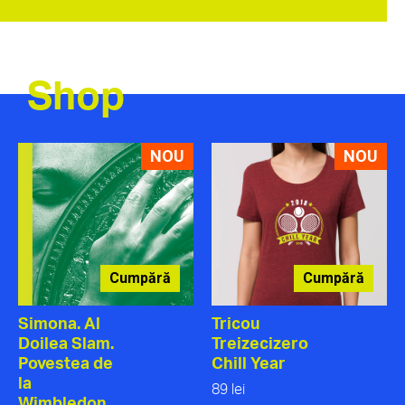
Shop
NOU
NOU
Cumpără
Cumpără
Simona. Al
Tricou
Doilea Slam.
Treizecizero
Povestea de
Chill Year
la
89 lei
Wimbledon