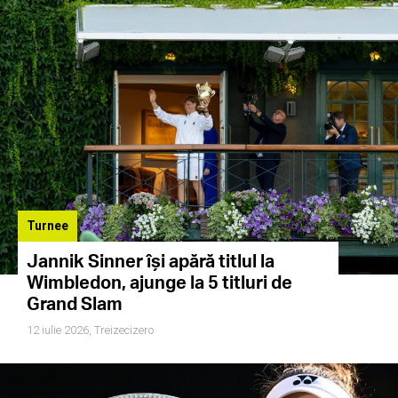
Turnee
Jannik Sinner își apără titlul la
Wimbledon, ajunge la 5 titluri de
Grand Slam
12 iulie 2026,
Treizecizero