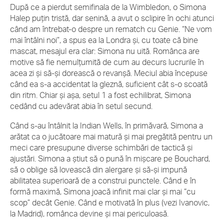
După ce a pierdut semifinala de la Wimbledon, o Simona
Halep puțin tristă, dar senină, a avut o sclipire în ochi atunci
când am întrebat-o despre un rematch cu Genie. “Ne vom
mai întâlni noi”, a spus ea la Londra și, cu toate că bine
mascat, mesajul era clar: Simona nu uită. Românca are
motive să fie nemulțumită de cum au decurs lucrurile în
acea zi și să-și dorească o revanșă. Meciul abia începuse
când ea s-a accidentat la gleznă, suficient cât s-o scoată
din ritm. Chiar și așa, setul 1 a fost echilibrat, Simona
cedând cu adevărat abia în setul secund.
Când s-au întâlnit la Indian Wells, în primăvară, Simona a
arătat ca o jucătoare mai matură și mai pregătită pentru un
meci care presupune diverse schimbări de tactică și
ajustări. Simona a știut să o pună în mișcare pe Bouchard,
să o oblige să lovească din alergare și să-și impună
abilitatea superioară de a construi punctele. Când e în
formă maximă, Simona joacă infinit mai clar și mai “cu
scop” decât Genie. Când e motivată în plus (vezi Ivanovic,
la Madrid), românca devine și mai periculoasă.