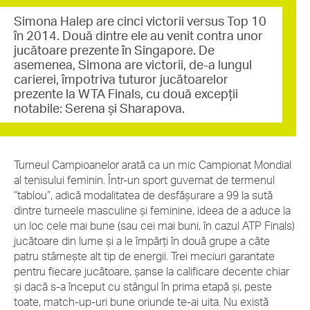
Simona Halep are cinci victorii versus Top 10
în 2014. Două dintre ele au venit contra unor
jucătoare prezente în Singapore. De
asemenea, Simona are victorii, de-a lungul
carierei, împotriva tuturor jucătoarelor
prezente la WTA Finals, cu două excepții
notabile: Serena și Sharapova.
Turneul Campioanelor arată ca un mic Campionat Mondial
al tenisului feminin. Într-un sport guvernat de termenul
“tablou”, adică modalitatea de desfășurare a 99 la sută
dintre turneele masculine și feminine, ideea de a aduce la
un loc cele mai bune (sau cei mai buni, în cazul ATP Finals)
jucătoare din lume și a le împărți în două grupe a câte
patru stârnește alt tip de energii. Trei meciuri garantate
pentru fiecare jucătoare, șanse la calificare decente chiar
și dacă s-a început cu stângul în prima etapă și, peste
toate, match-up-uri bune oriunde te-ai uita. Nu există