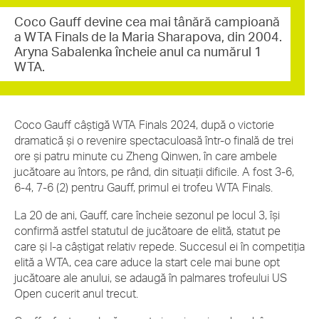
Coco Gauff devine cea mai tânără campioană
a WTA Finals de la Maria Sharapova, din 2004.
Aryna Sabalenka încheie anul ca numărul 1
WTA.
Coco Gauff câștigă WTA Finals 2024, după o victorie
dramatică și o revenire spectaculoasă într-o finală de trei
ore și patru minute cu Zheng Qinwen, în care ambele
jucătoare au întors, pe rând, din situații dificile. A fost 3-6,
6-4, 7-6 (2) pentru Gauff, primul ei trofeu WTA Finals.
La 20 de ani, Gauff, care încheie sezonul pe locul 3, își
confirmă astfel statutul de jucătoare de elită, statut pe
care și l-a câștigat relativ repede. Succesul ei în competiția
elită a WTA, cea care aduce la start cele mai bune opt
jucătoare ale anului, se adaugă în palmares trofeului US
Open cucerit anul trecut.