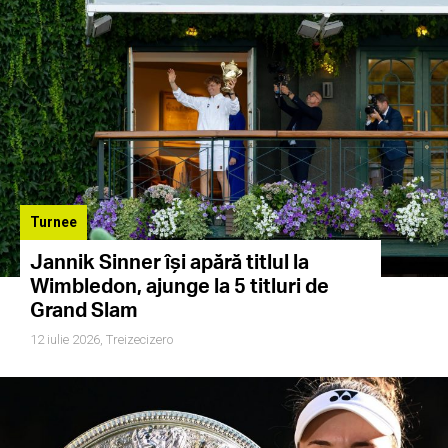
Turnee
Jannik Sinner își apără titlul la
Wimbledon, ajunge la 5 titluri de
Grand Slam
12 iulie 2026,
Treizecizero