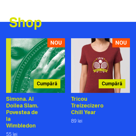
Shop
NOU
NOU
Cumpără
Cumpără
Simona. Al
Tricou
Doilea Slam.
Treizecizero
Povestea de
Chill Year
la
89 lei
Wimbledon
55 lei