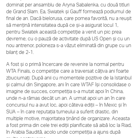
dominat per ansamblu de Aryna Sabalenka, cu două titluri
de Grand Slam. Ea, Swiatek și Gauff formează podiumul de
final de an. Dacă bielorusa, care pornea favorită, nu a reușit
să mențină intensitatea după ce și-a asigurat locul 1,
pentru Swiatek această competiție a venit un pic prea
devreme; cu o pauză de activitate după US Open și cu un
nou antrenor, poloneza s-a văzut eliminată din grupe cu un
bilanț de 2-1.
A fost și o primă încercare de revenire la normal pentru
WTA Finals, o competiție care a traversat câțiva ani foarte
zbuciumați. După anii cu momentele pozitive de la Istanbul
și calmul din Singapore, ani în care WTAF își consolidase o
imagine de succes, competiția s-a mutat apoi în China,
unde n-a rămas decât un an. A urmat apoi un an în care
concursul nu a avut loc, apoi câteva ediții – în Mexic și în
SUA – în care reputația turneului a suferit drastic, din
multiple motive, majoritatea ținând de organizare. Aceasta
a fost prima din cele trei ediții planificate să aibă loc la Riad,
în Arabia Saudită, acolo unde competiția a ajuns după