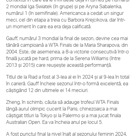
2 mondial Iga Swiatek (în grupe) și pe Aryna Sabalenka,
numărul 1 (în semifinale). Americanca a cedat un singur
meci, cel din etapa a treia cu Barbora Krejcikova, dar într-
un moment în care ea era deja calificată.
Gauff, numărul 3 mondial la final de sezon, devine cea mai
tânără campioană a WTA Finals de la Maria Sharapova, din
2004. Este, de asemenea, a 8-a victorie consecutivă într-o
finală jucată pe hard, prima de la Serena Williams (între
2013 și 2015) care reușește această performanță.
Titlul de la Riad a fost al 3-lea al ei în 2024 și al 9-lea în total
în carieră. Gauff încheie sezonul într-o formă excelentă, ea
câștigând 12 din ultimele ei 14 meciuri.
Zheng, în schimb, căuta să adauge trofeul WTA Finals
lângă aurul olimpic cucerit la Paris; chinezoaica a mai
câștigat titluri la Tokyo și la Palermo și a mai jucat finala
Australian Open. Ea va încheia anul pe locul 5.
A fost punctul final la nivel înalt al sezonului feminin 2024,