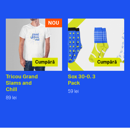
NOU
Cumpără
Cumpără
Tricou Grand
Sox 30-0. 3
Slams and
Pack
Chill
59 lei
89 lei