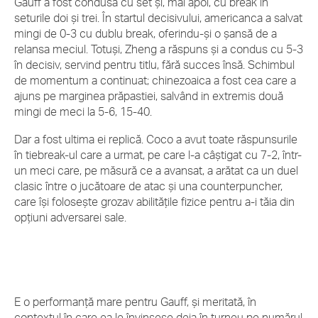
Gauff a fost condusă cu set și, mai apoi, cu break în
seturile doi și trei. În startul decisivului, americanca a salvat
mingi de 0-3 cu dublu break, oferindu-și o șansă de a
relansa meciul. Totuși, Zheng a răspuns și a condus cu 5-3
în decisiv, servind pentru titlu, fără succes însă. Schimbul
de momentum a continuat; chinezoaica a fost cea care a
ajuns pe marginea prăpastiei, salvând in extremis două
mingi de meci la 5-6, 15-40.
Dar a fost ultima ei replică. Coco a avut toate răspunsurile
în tiebreak-ul care a urmat, pe care l-a câștigat cu 7-2, într-
un meci care, pe măsură ce a avansat, a arătat ca un duel
clasic între o jucătoare de atac și una counterpuncher,
care își folosește grozav abilitățile fizice pentru a-i tăia din
opțiuni adversarei sale.
E o performanță mare pentru Gauff, și meritată, în
contextul în care ea le învinsese deja în turneu pe numărul