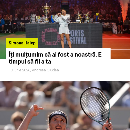
Simona Halep
Îți mulțumim că ai fost a noastră. E
timpul să fii a ta
13 iunie 2026,
Andreea Giuclea