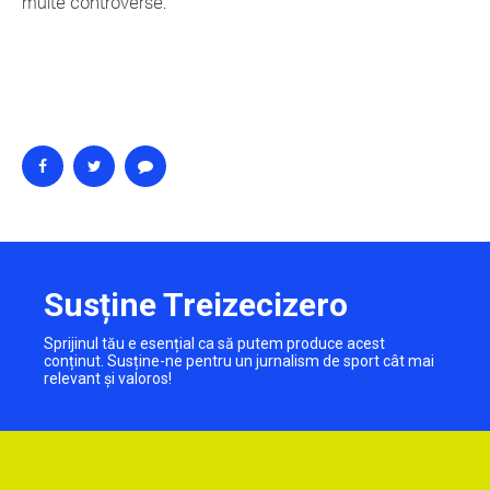
multe controverse.
Susține Treizecizero
Sprijinul tău e esențial ca să putem produce acest
conținut. Susține-ne pentru un jurnalism de sport cât mai
relevant și valoros!