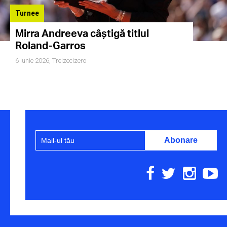
Turnee
Mirra Andreeva câștigă titlul
Roland-Garros
6 iunie 2026,
Treizecizero