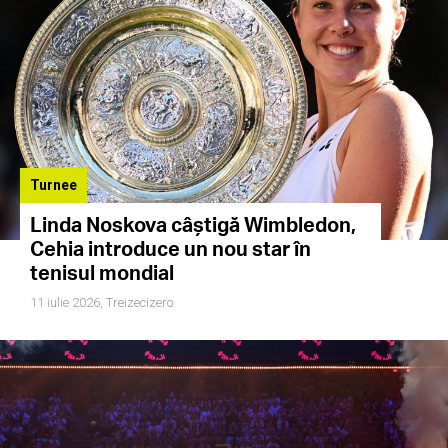
Turnee
Linda Noskova câștigă Wimbledon,
Cehia introduce un nou star în
tenisul mondial
11 iulie 2026,
Treizecizero