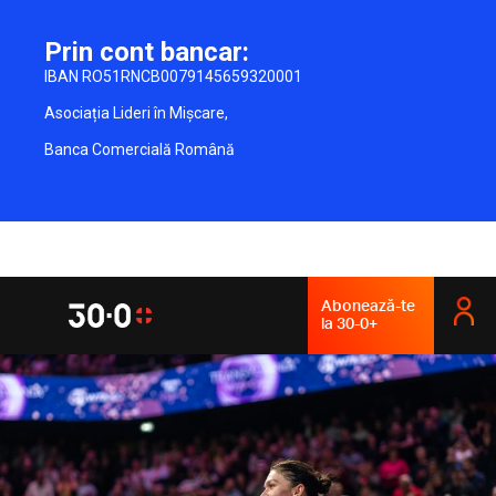
Prin cont bancar:
IBAN RO51RNCB0079145659320001
Asociația Lideri în Mișcare,
Banca Comercială Română
Abonează-te
la 30-0+