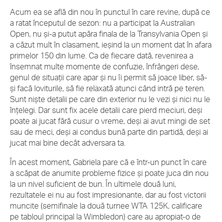
Acum ea se află din nou în punctul în care revine, după ce
a ratat începutul de sezon: nu a participat la Australian
Open, nu și-a putut apăra finala de la Transylvania Open și
a căzut mult în clasament, ieșind la un moment dat în afara
primelor 150 din lume. Ca de fiecare dată, revenirea a
însemnat multe momente de confuzie, înfrângeri dese,
genul de situații care apar și nu îi permit să joace liber, să-
și facă loviturile, să fie relaxată atunci când intră pe teren.
Sunt niște detalii pe care din exterior nu le vezi și nici nu le
înțelegi. Dar sunt fix acele detalii care pierd meciuri, deși
poate ai jucat fără cusur o vreme, deși ai avut mingi de set
sau de meci, deși ai condus bună parte din partidă, deși ai
jucat mai bine decât adversara ta.
În acest moment, Gabriela pare că e într-un punct în care
a scăpat de anumite probleme fizice și poate juca din nou
la un nivel suficient de bun. În ultimele două luni,
rezultatele ei nu au fost impresionante, dar au fost victorii
muncite (semifinale la două turnee WTA 125K, calificare
pe tabloul principal la Wimbledon) care au apropiat-o de