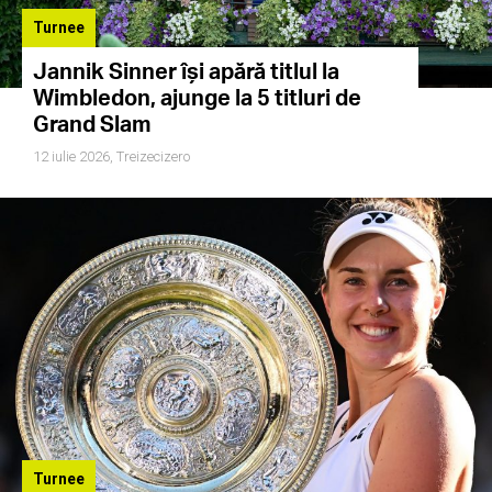
Turnee
Jannik Sinner își apără titlul la
Wimbledon, ajunge la 5 titluri de
Grand Slam
12 iulie 2026,
Treizecizero
Turnee