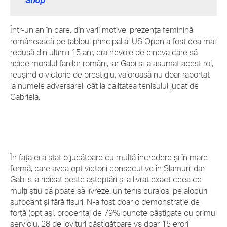
Shop
Într-un an în care, din varii motive, prezența feminină
românească pe tabloul principal al US Open a fost cea mai
redusă din ultimii 15 ani, era nevoie de cineva care să
ridice moralul fanilor români, iar Gabi și-a asumat acest rol,
reușind o victorie de prestigiu, valoroasă nu doar raportat
la numele adversarei, cât la calitatea tenisului jucat de
Gabriela.
În fața ei a stat o jucătoare cu multă încredere și în mare
formă, care avea opt victorii consecutive în Slamuri, dar
Gabi s-a ridicat peste așteptări și a livrat exact ceea ce
mulți știu că poate să livreze: un tenis curajos, pe alocuri
sufocant și fără fisuri. N-a fost doar o demonstrație de
forță (opt ași, procentaj de 79% puncte câștigate cu primul
serviciu, 28 de lovituri câștigătoare vs doar 15 erori