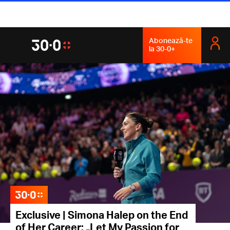
Abonează-te
la 30-0+
Exclusive | Simona Halep on the End
of Her Career: „Let My Passion for