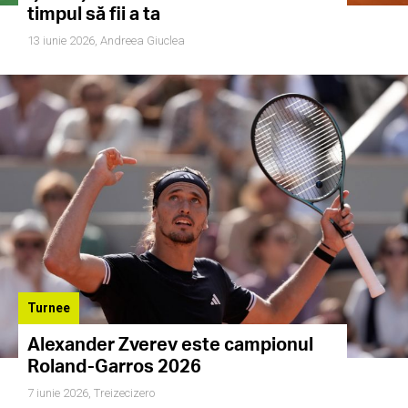
timpul să fii a ta
13 iunie 2026,
Andreea Giuclea
Turnee
Alexander Zverev este campionul
Roland-Garros 2026
7 iunie 2026,
Treizecizero