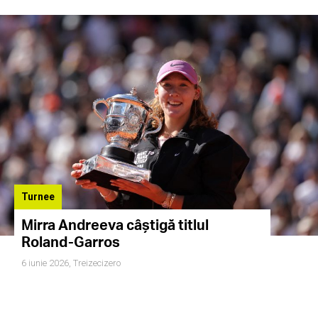
Turnee
Mirra Andreeva câștigă titlul
Roland-Garros
6 iunie 2026,
Treizecizero