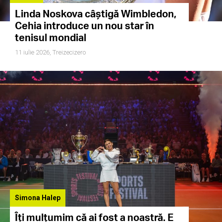
Linda Noskova câștigă Wimbledon,
Cehia introduce un nou star în
tenisul mondial
11 iulie 2026,
Treizecizero
Simona Halep
Îți mulțumim că ai fost a noastră. E