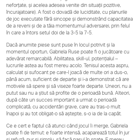
neforțate, și acelea adesea venite din situații pozitive,
încurajatoare). A fost o dovadă de luciditate, cu planurile
de joc executate fără sincope și demonstrând capacitatea
de a reveni și de a tăia momentumul adversarei, prin felul
în care a întors setul doi de la 3-5 la 7-5.
Dacă anumite piese sunt puse în locul potrivit și la
momentul oportun, Gabriela Ruse poate fi o jucătoare cu
adevărat remarcabilă. Abilitatea, skill-ul, potențialul –
lucrurile astea au fost mereu acolo. Tenisul acesta aspru,
calculat și sufocant pe care-l joacă de multe ori a dus-o,
până acum, suficient de departe și i-a demonstrat că are
motivele să spere și să viseze foarte departe. Uneori, nu a
putut sau nu a știut să profite de o perioadă bună. Alteori,
după câte un succes important a urmat o perioadă
complicată, cu accidentări grave, care au tras-o mult
înapoi și au tot obligat-o să aștepte, s-o ia de la capăt.
Ce e cert e faptul că atunci când jocul îi merge, Gabriela
poate fi de temut: e foarte intensă, acaparează totul în jur
și refuză, pur și simplu, să facă pasul în spate. E mereu