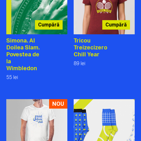
Cumpără
Cumpără
Simona. Al
Tricou
Doilea Slam.
Treizecizero
Povestea de
Chill Year
la
89 lei
Wimbledon
55 lei
NOU