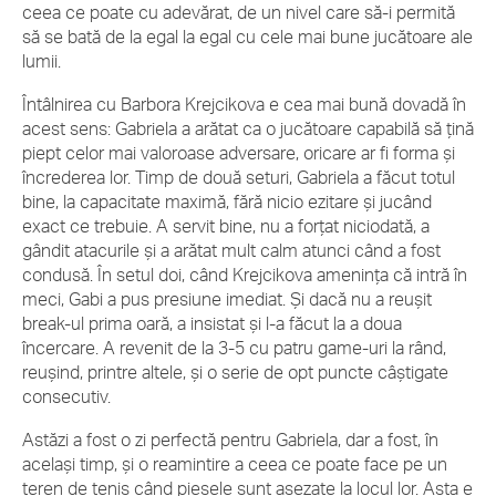
ceea ce poate cu adevărat, de un nivel care să-i permită
să se bată de la egal la egal cu cele mai bune jucătoare ale
lumii.
Întâlnirea cu Barbora Krejcikova e cea mai bună dovadă în
acest sens: Gabriela a arătat ca o jucătoare capabilă să țină
piept celor mai valoroase adversare, oricare ar fi forma și
încrederea lor. Timp de două seturi, Gabriela a făcut totul
bine, la capacitate maximă, fără nicio ezitare și jucând
exact ce trebuie. A servit bine, nu a forțat niciodată, a
gândit atacurile și a arătat mult calm atunci când a fost
condusă. În setul doi, când Krejcikova amenința că intră în
meci, Gabi a pus presiune imediat. Și dacă nu a reușit
break-ul prima oară, a insistat și l-a făcut la a doua
încercare. A revenit de la 3-5 cu patru game-uri la rând,
reușind, printre altele, și o serie de opt puncte câștigate
consecutiv.
Astăzi a fost o zi perfectă pentru Gabriela, dar a fost, în
același timp, și o reamintire a ceea ce poate face pe un
teren de tenis când piesele sunt așezate la locul lor. Asta e