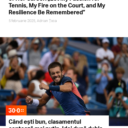
Tennis, My Fire on the Court, and My
Resilience Be Remembered”
5 februarie 2025,
Adrian Țoca
Când ești bun, clasamentul