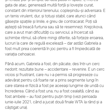
gata de atac, generează multă forță și lovește curat,
constant din interiorul terenului, copleșindu-și adversara. E
un tenis virulent, dur, și totuși stabil, care atunci când
găsește spațiile și liniile, e greu de contracarat. Poți să
aștepți să treacă furtuna sau să te resemnezi. Krejcikova,
care a avut mari dificultăți cu serviciul, a încercat să
schimbe ritmul, să ofere mingi diferite, să forțeze eroarea,
lucruri la care de regulă excelează – dar astăzi Gabriela a
fost mult prea coerentă în joc pentru a fi împiedicată de
variația cehoaicei.
Până acum, Gabriela a fost, din păcate, des într-un cerc
nedorit: rezultate bune – accidentare – revenire. E un cerc
vicios și frustrant, care nu i-a permis să progreseze cu
adevărat pentru că foarte rar a prins segmente lungi în
care starea ei fizică a fost pe aceeași lungime de undă cu
încrederea. Când a fost una, nu a fost cealaltă, când au
fost ambele – au fost pentru puțin timp (vezi perioada
iunie-iulie 2021, când a jucat două finale WTA la rând și a
câștigat una).