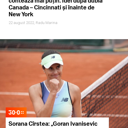
contează mai puțin. Idei după dubla
Canada – Cincinnati și înainte de
New York
22 august 2022,
Radu Marina
Sorana Cîrstea: „Goran Ivanisevic