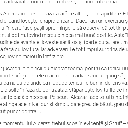
cu adevărat atunci când contează, în momentele mari.
 Alcaraz impresionează, afară de altele, prin rapiditate. E 
id și când lovește, e rapid oricând. Dacă faci un exercițiu 
ui în care face pașii spre minge, o să observi că tot timpu
tul optim, lovind mereu din cea mai bună poziție. Asta îi
tudine de avantaje: lovește sănătos și foarte curat, are t
ă facă cu lovitura, iar adversarul e tot timpul surprins de 
ce, lovind mereu în întârziere.
r jucători le e dificil cu Alcaraz tocmai pentru că tenisul 
icio fisură și de cele mai multe ori adversarii lui ajung să
u că nu au de unde să îi apuce tenisul: e bun în defensivă
rt, e solid în faza de contraatac, stăpânește loviturile de 
tante dacă e necesar. Pe scurt, Alcaraz face totul bine, in
re atinge acel nivel pur și simplu pare greu de bătut, greu 
cut punct contra lui.
e momentul lui Alcaraz, trebui scos în evidență și Struff – 