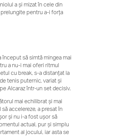
iolul a și mizat în cele din
prelungite pentru a-i forța
ff a început să simtă mingea mai
ntru a nu-i mai oferi ritmul
setul cu break, s-a distanțat la
e tenis puternic, variat și
 pe Alcaraz într-un set decisiv.
cătorul mai echilibrat și mai
să accelereze, a presat în
șor și nu i-a fost ușor să
momentul actual, pur și simplu
rtament al jocului, iar asta se