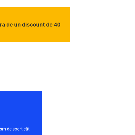
ra de un discount de 40
ism de sport cât