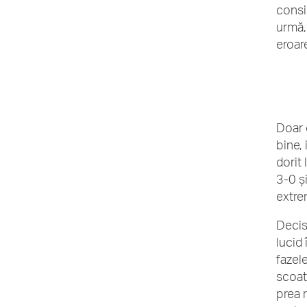
consi
urmă,
eroar
Doar c
bine, 
dorit 
3-0 ș
extrem
Decisi
lucid
fazele
scoat
prea r