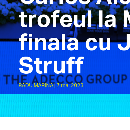
trofeul la
finala cu
Struff
RADU MARINA
| 7 mai 2023