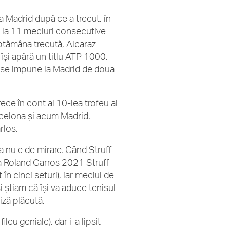
la Madrid după ce a trecut, în
el la 11 meciuri consecutive
ptămâna trecută, Alcaraz
e își apără un titlu ATP 1000.
 se impune la Madrid de doua
rece în cont al 10-lea trofeu al
arcelona și acum Madrid.
rlos.
ta nu e de mirare. Când Struff
(la Roland Garros 2021 Struff
n cinci seturi), iar meciul de
și știam că își va aduce tenisul
iză plăcută.
fileu geniale), dar i-a lipsit