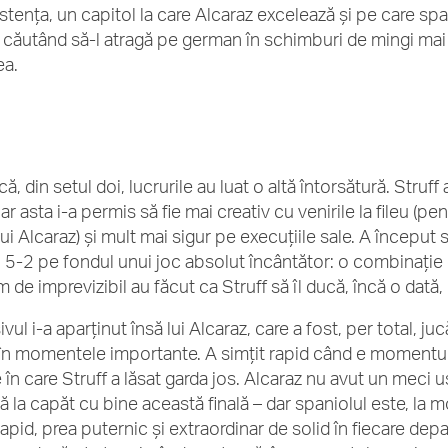
stența, un capitol la care Alcaraz excelează și pe care span
 căutând să-l atragă pe german în schimburi de mingi mai 
ea.
ă, din setul doi, lucrurile au luat o altă întorsătură. Stru
iar asta i-a permis să fie mai creativ cu venirile la fileu (pe
lui Alcaraz) și mult mai sigur pe execuțiile sale. A început 
i 5-2 pe fondul unui joc absolut încântător: o combinație d
 de imprevizibil au făcut ca Struff să îl ducă, încă o dată,
vul i-a aparținut însă lui Alcaraz, care a fost, per total, ju
 în momentele importante. A simțit rapid când e momentul 
 în care Struff a lăsat garda jos. Alcaraz nu avut un meci u
ă la capăt cu bine această finală – dar spaniolul este, la 
apid, prea puternic și extraordinar de solid în fiecare depa