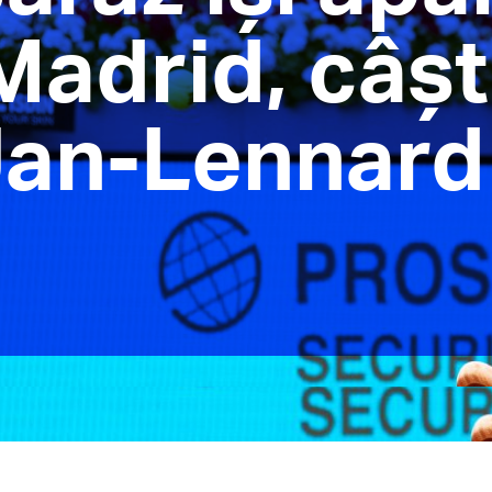
 Madrid, câș
 Jan-Lennard