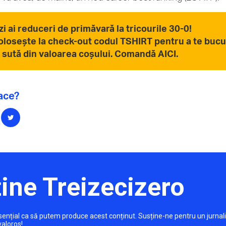
zi ai reduceri de primăvară la tricourile 30-0!
olosește la check-out codul TSHIRT pentru a te bucu
a sută din valoarea coșului. Comandă AICI.
lace?
ine Treizecizero
 esențial ca să putem produce acest conținut. Susține-ne pentru un jurnal
valoros!