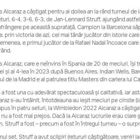
s Alcaraz a câștigat pentru al doilea an la rând turneul de 
seturi, 6-4, 3-6, 6-3, de Jan-Lennard Struff, ajungând astf
înfrângere pe această suprafață. Campion la Barcelona să
, prin victoria de azi, cel mai tânăr jucător din istorie car
emenea, e primul jucător de la Rafael Nadal încoace care
 rând.
s Alcaraz, care e neînvins în Spania de 20 de meciuri, își t
rei și al 4-lea în 2023 după Buenos Aires, Indian Wells, B
l de la Madrid e al patrulea titlu Masters din cariera lui Ca
a a fost una cu adevărat spectaculoasă și calitativă, iar as
caraz s-au întâlnit, întotdeauna au ieșit meciuri pe cinste 
mpus în patru seturi, la Wimbledon 2022 Alcaraz a câștigat î
 nu a fost mai prejos. Dacă la Alcaraz lucrurile erau clare 
n, Struff a fost – precum a fost în întregul turneu – o surpr
mul set, Struff a avut sclipiri (retururi câștigătoare, veniri la 