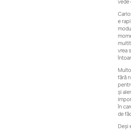
vede 
Carlos
e rap
modul
momen
multi
vrea s
întoar
Multo
fără n
pentr
și ale
impor
în ca
de fă
Deși 