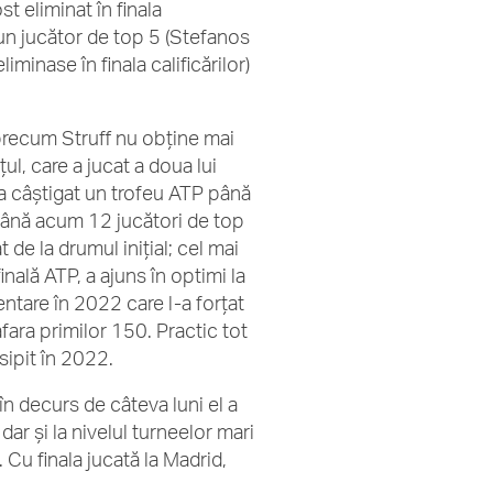
st eliminat în finala
ns un jucător de top 5 (Stefanos
liminase în finala calificărilor)
precum Struff nu obține mai
l, care a jucat a doua lui
 a câștigat un trofeu ATP până
 până acum 12 jucători de top
t de la drumul inițial; cel mai
ală ATP, a ajuns în optimi la
entare în 2022 care l-a forțat
fara primilor 150. Practic tot
isipit în 2022.
 în decurs de câteva luni el a
dar și la nivelul turneelor mari
. Cu finala jucată la Madrid,