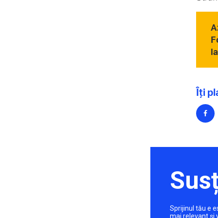
A
F
l
Îți p
Susț
Sprijinul tău e
mai relevant și 