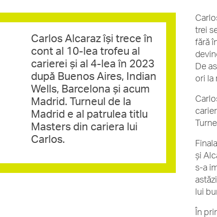
Carlo
trei 
Carlos Alcaraz își trece în
fără 
cont al 10-lea trofeu al
devine
carierei și al 4-lea în 2023
De as
după Buenos Aires, Indian
ori la
Wells, Barcelona și acum
Carlo
Madrid. Turneul de la
carie
Madrid e al patrulea titlu
Turneu
Masters din cariera lui
Carlos.
Final
și Al
s-a i
astăzi
lui bu
În pri