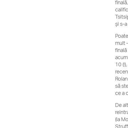
finală
califi
Tsitsi
și s-a
Poate
mult 
final
acum.
10 (!)
recen
Rolan
să st
ce a c
De alt
reintr
(la Mo
Struf