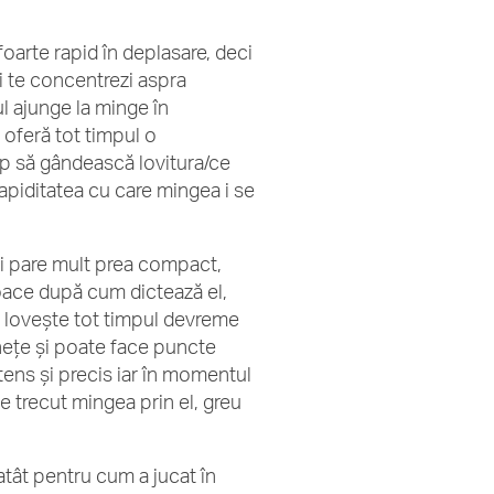
foarte rapid în deplasare, deci
și te concentrezi aspra
l ajunge la minge în
 oferă tot timpul o
imp să gândească lovitura/ce
rapiditatea cu care mingea i se
lui pare mult prea compact,
 joace după cum dictează el,
, lovește tot timpul devreme
finețe și poate face puncte
tens și precis iar în momentul
de trecut mingea prin el, greu
atât pentru cum a jucat în