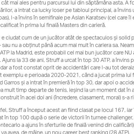
, cât mai ales pentru parcursul lui din săptămâna asta. A fo
cărilor, a intrat ca lucky loser pe tabloul principal, a învi
pas), l-a învins în semifinale pe Aslan Karatsev (cel care îl e
 calificat în prima lui finală Masters din carieră.
 e ciudat cum de un jucător atât de spectaculos și solid 
– sau nu a obținut până acum mai mult în cariera sa. Neamțu
ă ATP la Madrid, este probabil cel mai bun jucător care NU
 Ajuns la 33 de ani, Struff a urcat în top 30 ATP, a învins
, dar a fost constat oprit de accidentări care l-au tot deraia
t exemplu e perioada 2020-2021, când a jucat prima lui fin
d Garros și a intrat în premieră în top 30, dar apoi o accid
ea mult timp departe de tenis, ieșind la un moment dat în a
onstruit în acei doi ani (încredere, clasament, moral) s-a r
fel, Struff a început acest an fiind clasat pe locul 167, iar
at în top 100 după o serie de victorii în turnee challenger, 
ntecarlo a ajuns în sferturile de finală venind din calificări)
f va avea, de mâine, un nou career best ranking (28 ATP).