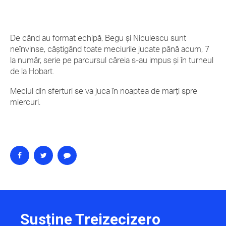
De când au format echipă, Begu şi Niculescu sunt
neînvinse, câştigând toate meciurile jucate până acum, 7
la număr, serie pe parcursul căreia s-au impus şi în turneul
de la Hobart.
Meciul din sferturi se va juca în noaptea de marţi spre
miercuri.
Susține Treizecizero