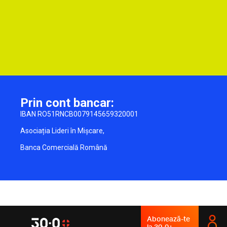
Prin cont bancar:
IBAN RO51RNCB0079145659320001
Asociația Lideri în Mișcare,
Banca Comercială Română
Abonează-te
la 30-0+