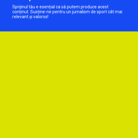
Sprijinul tău e esențial ca să putem produce acest
conținut. Susține-ne pentru un jurnalism de sport cât mai
relevant și valoros!