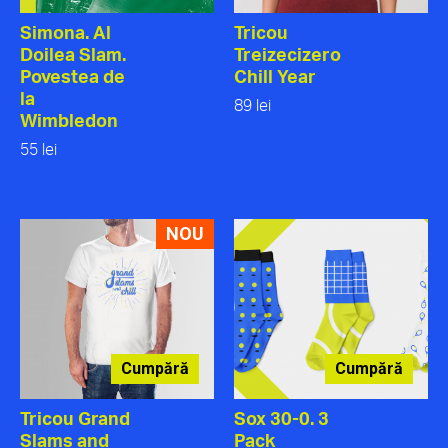
Simona. Al
Tricou
Doilea Slam.
Treizecizero
Povestea de
Chill Year
la
89 lei
Wimbledon
55 lei
NOU
Cumpără
Cumpără
Tricou Grand
Sox 30-0. 3
Slams and
Pack