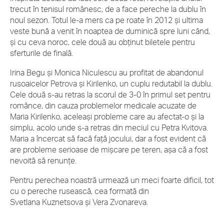
trecut în tenisul românesc, de a face pereche la dublu în
noul sezon. Totul le-a mers ca pe roate în 2012 şi ultima
veste bună a venit în noaptea de duminică spre luni când,
şi cu ceva noroc, cele două au obţinut biletele pentru
sferturile de finală.
Irina Begu şi Monica Niculescu au profitat de abandonul
rusoaicelor Petrova şi Kirilenko, un cuplu redutabil la dublu.
Cele două s-au retras la scorul de 3-0 în primul set pentru
românce, din cauza problemelor medicale acuzate de
Maria Kirilenko, aceleaşi probleme care au afectat-o şi la
simplu, acolo unde s-a retras din meciul cu Petra Kvitova.
Maria a încercat să facă faţă jocului, dar a fost evident că
are probleme serioase de mişcare pe teren, aşa că a fost
nevoită să renunţe.
Pentru perechea noastră urmează un meci foarte dificil, tot
cu o pereche rusească, cea formată din
Svetlana Kuznetsova şi Vera Zvonareva.