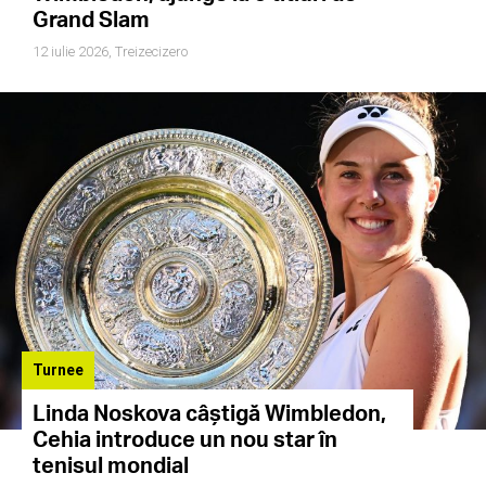
Grand Slam
12 iulie 2026,
Treizecizero
Turnee
Linda Noskova câștigă Wimbledon,
Cehia introduce un nou star în
tenisul mondial