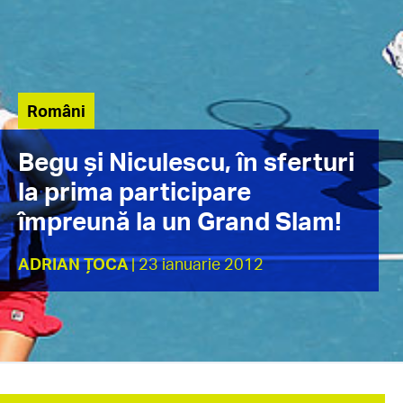
Români
Begu şi Niculescu, în sferturi
la prima participare
împreună la un Grand Slam!
ADRIAN ȚOCA
| 23 ianuarie 2012