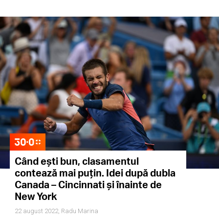
Când ești bun, clasamentul
contează mai puțin. Idei după dubla
Canada – Cincinnati și înainte de
New York
22 august 2022,
Radu Marina