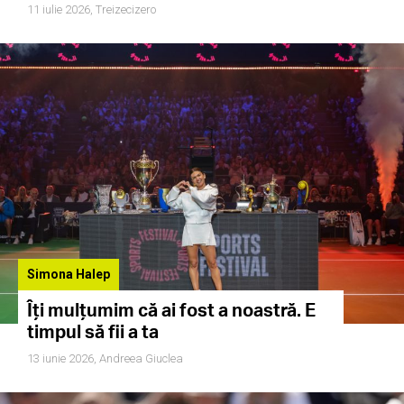
11 iulie 2026,
Treizecizero
Simona Halep
Îți mulțumim că ai fost a noastră. E
timpul să fii a ta
13 iunie 2026,
Andreea Giuclea