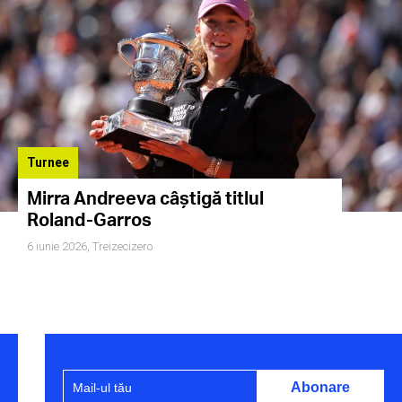
Turnee
Mirra Andreeva câștigă titlul
Roland-Garros
6 iunie 2026,
Treizecizero