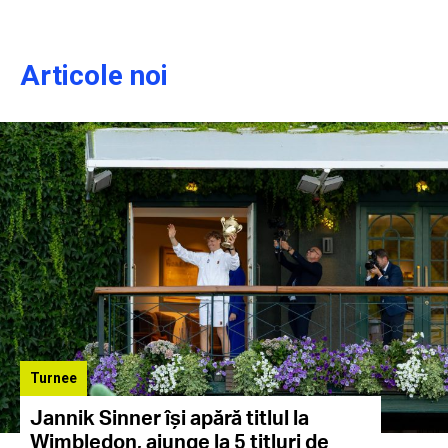
Articole noi
Turnee
Jannik Sinner își apără titlul la
Wimbledon, ajunge la 5 titluri de