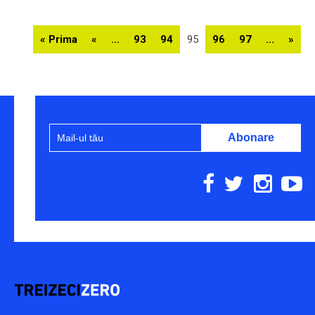
« Prima
«
...
93
94
95
96
97
...
»