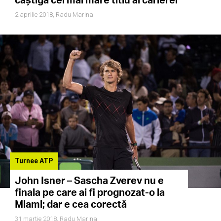
2 aprilie 2018,
Radu Marina
Turnee ATP
John Isner – Sascha Zverev nu e
finala pe care ai fi prognozat-o la
Miami; dar e cea corectă
31 martie 2018,
Radu Marina