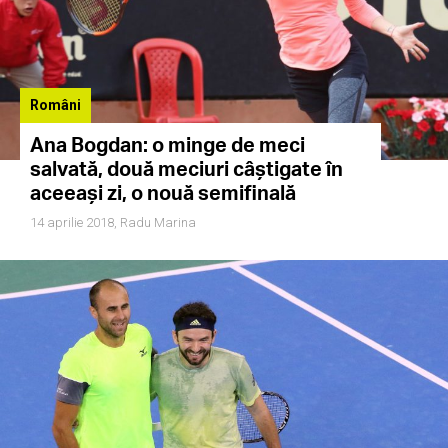
Români
Ana Bogdan: o minge de meci
salvată, două meciuri câștigate în
aceeași zi, o nouă semifinală
14 aprilie 2018,
Radu Marina