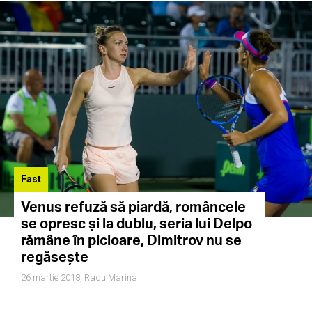
Fast
Venus refuză să piardă, româncele
se opresc și la dublu, seria lui Delpo
rămâne în picioare, Dimitrov nu se
regăsește
26 martie 2018,
Radu Marina