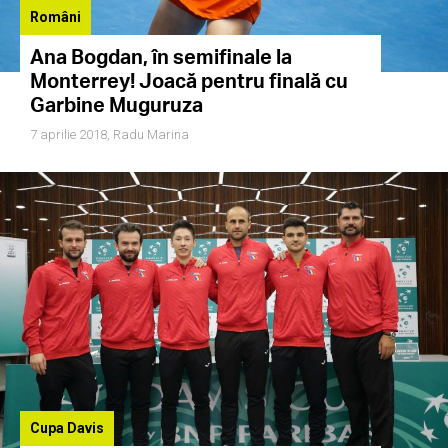
Români
Ana Bogdan, în semifinale la
Monterrey! Joacă pentru finală cu
Garbine Muguruza
7 aprilie 2018,
Radu Marina
Cupa Davis