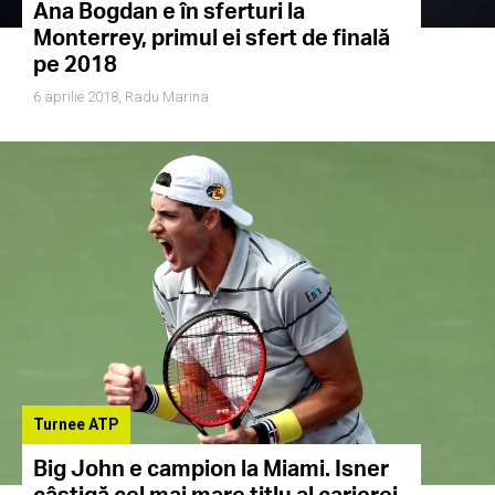
Ana Bogdan e în sferturi la
Monterrey, primul ei sfert de finală
pe 2018
6 aprilie 2018,
Radu Marina
Turnee ATP
Big John e campion la Miami. Isner
câștigă cel mai mare titlu al carierei