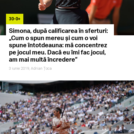
30-0+
Simona, după calificarea în sferturi:
„Cum o spun mereu și cum o voi
spune întotdeauna: mă concentrez
pe jocul meu. Dacă eu îmi fac jocul,
am mai multă încredere”
3 iunie 2019,
Adrian Țoca