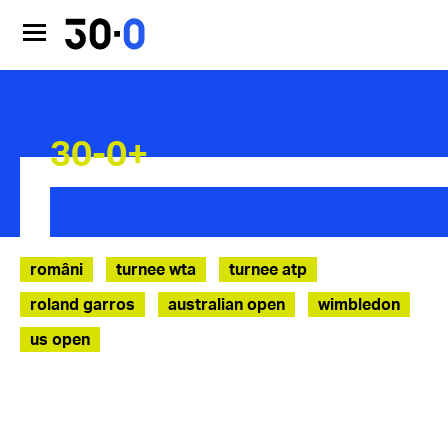
30-0+
români
turnee wta
turnee atp
roland garros
australian open
wimbledon
us open