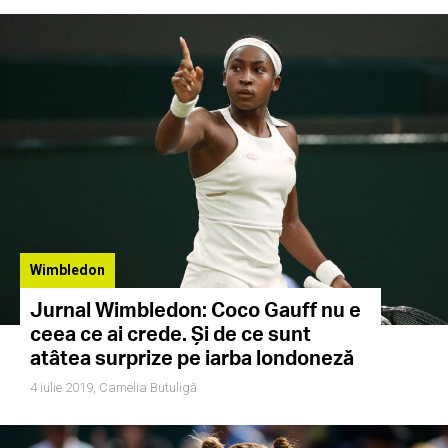
Wimbledon
Jurnal Wimbledon: Coco Gauff nu e
ceea ce ai crede. Și de ce sunt
atâtea surprize pe iarba londoneză
4 iulie 2019,
Camelia Butuligă