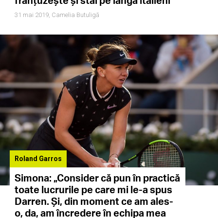
franțuzește și stai pe lângă italieni
31 mai 2019,
Camelia Butuligă
Roland Garros
Simona: „Consider că pun în practică
toate lucrurile pe care mi le-a spus
Darren. Și, din moment ce am ales-
o, da, am încredere în echipa mea