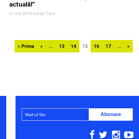
actuală!”
31 mai 2019,
Adrian Țoca
« Prima
«
...
13
14
15
16
17
...
»