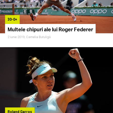
30-0+
Multele chipuri ale lui Roger Federer
2 iunie 2019,
Camelia Butuligă
Roland Garros