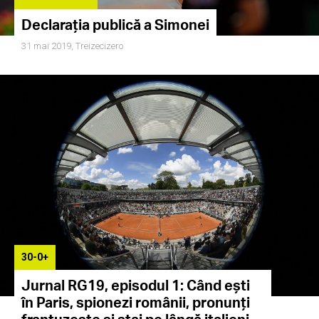
Declarația publică a Simonei
31 mai 2019,
Treizecizero
30-0+
Jurnal RG19, episodul 1: Când ești
în Paris, spionezi românii, pronunți