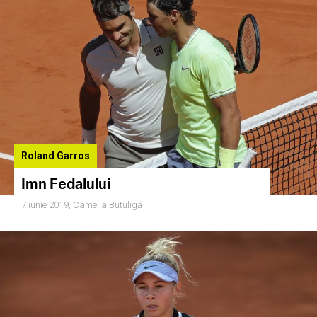
Roland Garros
Imn Fedalului
7 iunie 2019,
Camelia Butuligă