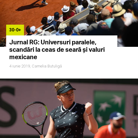
30-0+
Jurnal RG: Universuri paralele,
scandări la ceas de seară și valuri
mexicane
4 iunie 2019,
Camelia Butuligă