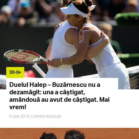
30-0+
Duelul Halep – Buzărnescu nu a
dezamăgit: una a câștigat,
amândouă au avut de câștigat. Mai
vrem!
3 iulie 2019,
Camelia Butuligă