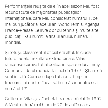
Performanțele reușite de el în acel sezon i-au fost
recunoscute de majoritatea publicațiilor
internaționale, care l-au considerat numărul 1, cel
mai bun jucător al acelui an. World Tennis, Agenția
France-Presse, Le livre d’or du tennis și multe alte
publicații l-au numit, la finalul anului, numărul 1
mondial.
Și totuși, clasamentul oficial era altul. În ciuda
tuturor acelor rezultate extraordinare, Vilas
rămăsese cumva tot al doilea, în spatele lui Jimmy
Connors, liderul mondial la final de 1977. ,,Știam că
sunt în față. Cum de, după tot acest timp, nu
treceam linia, astfel încât să fiu, măcar pentru o zi,
numărul 1?”
Guillermo Vilas și-a încheiat cariera, oficial, în 1992.
A făcut-o după mai bine de 20 de ani în care a