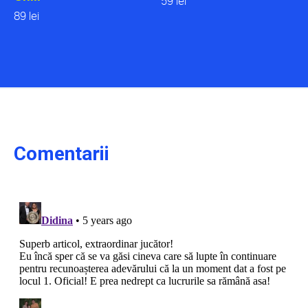
59 lei
89 lei
Comentarii