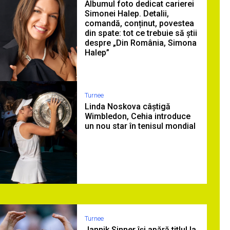
Albumul foto dedicat carierei
Simonei Halep. Detalii,
comandă, conținut, povestea
din spate: tot ce trebuie să știi
despre „Din România, Simona
Halep”
Turnee
Linda Noskova câștigă
Wimbledon, Cehia introduce
un nou star în tenisul mondial
Turnee
Jannik Sinner își apără titlul la