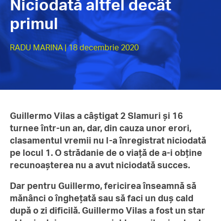
Niciodată altfel decât
primul
RADU MARINA
| 18 decembrie 2020
Guillermo Vilas a câștigat 2 Slamuri și 16
turnee într-un an, dar, din cauza unor erori,
clasamentul vremii nu l-a înregistrat niciodată
pe locul 1. O strădanie de o viață de a-i obține
recunoașterea nu a avut niciodată succes.
Dar pentru Guillermo, fericirea înseamnă să
mănânci o înghețată sau să faci un duș cald
după o zi dificilă. Guillermo Vilas a fost un star