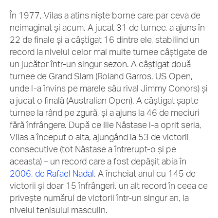
În 1977, Vilas a atins niște borne care par ceva de
neimaginat și acum. A jucat 31 de turnee, a ajuns în
22 de finale și a câștigat 16 dintre ele, stabilind un
record la nivelul celor mai multe turnee câștigate de
un jucător într-un singur sezon. A câștigat două
turnee de Grand Slam (Roland Garros, US Open,
unde l-a învins pe marele său rival Jimmy Conors) și
a jucat o finală (Australian Open). A câștigat șapte
turnee la rând pe zgură, și a ajuns la 46 de meciuri
fără înfrângere. După ce Ilie Năstase i-a oprit seria,
Vilas a început o alta, ajungând la 53 de victorii
consecutive (tot Năstase a întrerupt-o și pe
aceasta) – un record care a fost depășit abia în
2006, de Rafael Nadal
. A încheiat anul cu 145 de
victorii și doar 15 înfrângeri, un alt record în ceea ce
privește numărul de victorii într-un singur an, la
nivelul tenisului masculin.