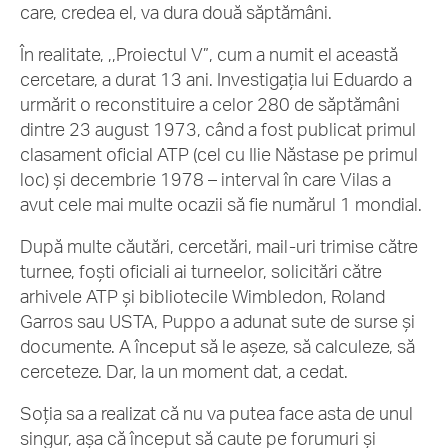
care, credea el, va dura două săptămâni.
În realitate, ,,Proiectul V”, cum a numit el această
cercetare, a durat 13 ani. Investigația lui Eduardo a
urmărit o reconstituire a celor 280 de săptămâni
dintre 23 august 1973, când a fost publicat primul
clasament oficial ATP (cel cu Ilie Năstase pe primul
loc) și decembrie 1978 – interval în care Vilas a
avut cele mai multe ocazii să fie numărul 1 mondial.
După multe căutări, cercetări, mail-uri trimise către
turnee, foști oficiali ai turneelor, solicitări către
arhivele ATP și bibliotecile Wimbledon, Roland
Garros sau USTA, Puppo a adunat sute de surse și
documente. A început să le așeze, să calculeze, să
cerceteze. Dar, la un moment dat, a cedat.
Soția sa a realizat că nu va putea face asta de unul
singur, așa că început să caute pe forumuri și