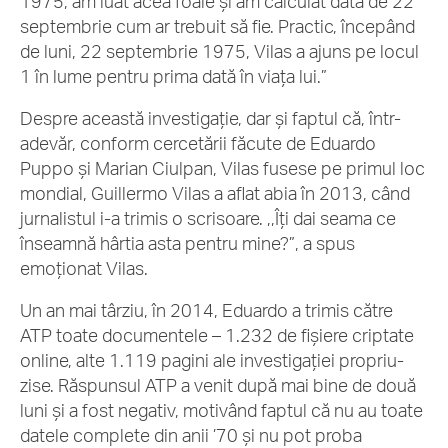
1975, am luat acea foaie și am calculat data de 22
septembrie cum ar trebuit să fie. Practic, începând
de luni, 22 septembrie 1975, Vilas a ajuns pe locul
1 în lume pentru prima dată în viața lui.”
Despre această investigație, dar și faptul că, într-
adevăr, conform cercetării făcute de Eduardo
Puppo și Marian Ciulpan, Vilas fusese pe primul loc
mondial, Guillermo Vilas a aflat abia în 2013, când
jurnalistul i-a trimis o scrisoare. ,,Îți dai seama ce
înseamnă hârtia asta pentru mine?”, a spus
emoționat Vilas.
Un an mai târziu, în 2014, Eduardo a trimis către
ATP toate documentele – 1.232 de fișiere criptate
online, alte 1.119 pagini ale investigației propriu-
zise. Răspunsul ATP a venit după mai bine de două
luni și a fost negativ, motivând faptul că nu au toate
datele complete din anii ’70 și nu pot proba