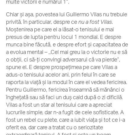
multe victorii e numărul 1”.
Chiar și așa, povestea lui Guillermo Vilas nu trebuie
privită, în particular, despre ce
nu a fost Vilas
.
Moștenirea pe care el a lăsat-o tenisului e mai
presus de lupta pentru locul 1 mondial. E despre
munca bine făcută, e despre efort și capacitatea de
a evolua mental – ,,Cel mai greu la o victorie nu e să
o obții, ci să-ți convingi adversarul că va pierde”,
spune el. E despre prospețimea pe care Vilas a
adus-o tenisului acelor ani, prin felul în care se
raporta la viață și la modul în care el vedea fericirea.
Pentru Guillermo, fericirea înseamnă să mănânci o
înghețată sau să faci un duș cald după o zi dificilă.
Vilas a fost un star al tenisului care a apreciat
lucrurile simple, dar n-a fugit de cele sofisticate. A
fost un rebel cu plete, care a iubit viața și tot ce i-a
oferit ea, dar care a tratat cu o seriozitate
extraordinară tenisul. A fost și este un boem,