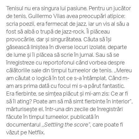
Tenisul nu era singura lui pasiune. Pentru un jucător
de tenis, Guillermo Vilas avea preocupări atipice:
scria poezii, era fermecat de jazz, iar un vis al său a
fost să aibă o trupă de jazz-rock. Îi plăceau
provocările, dar și singurătatea. Căuta să își
găsească liniștea în diverse locuri izolate, departe
de lume și îi plăcea să scrie în jurnal. Sau să se
înregistreze cu reportofonul când vorbea despre
călătoriile sale din timpul turneelor de tenis. ,,Mereu
am căutat o logică în tot ce s-a întâmplat. Când m-
am ars prima dată cu focul mi s-a părut fantastic.
Era fierbinte, se simțea plăcut și mi-am zis: Ce ar fi
să îl ating? Poate am să mă simt fierbinte în interior”,
mărturisește el, într-una din zecile de înregistrări
făcute în timpul turneelor, publicată în
documentarul
,,Settling the score”
, care poate fi
văzut pe Netflix.