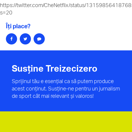
https://twitter.com/CheNetflix/status/131598564187
s=20
Îți place?
Susține Treizecizero
Sprijinul tău e esențial ca să putem produce
acest conținut. Susține-ne pentru un jurnalism
de sport cât mai relevant și valoros!