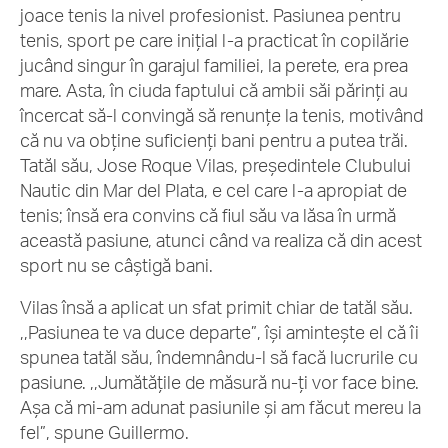
joace tenis la nivel profesionist. Pasiunea pentru
tenis, sport pe care inițial l-a practicat în copilărie
jucând singur în garajul familiei, la perete, era prea
mare. Asta, în ciuda faptului că ambii săi părinți au
încercat să-l convingă să renunțe la tenis, motivând
că nu va obține suficienți bani pentru a putea trăi.
Tatăl său, Jose Roque Vilas, președintele Clubului
Nautic din Mar del Plata, e cel care l-a apropiat de
tenis; însă era convins că fiul său va lăsa în urmă
această pasiune, atunci când va realiza că din acest
sport nu se câștigă bani.
Vilas însă a aplicat un sfat primit chiar de tatăl său.
,,Pasiunea te va duce departe”, își amintește el că îi
spunea tatăl său, îndemnându-l să facă lucrurile cu
pasiune. ,,Jumătățile de măsură nu-ți vor face bine.
Așa că mi-am adunat pasiunile și am făcut mereu la
fel”, spune Guillermo.