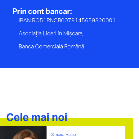
Prin cont bancar:
IBAN RO51RNCB0079145659320001
Asociația Lideri în Mișcare,
Banca Comercială Română
Cele mai noi
Simona Halep