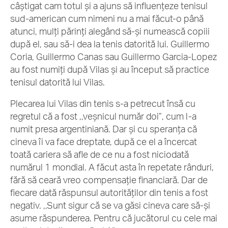
câștigat cam totul și a ajuns să influențeze tenisul
sud-american cum nimeni nu a mai făcut-o până
atunci, mulți părinți alegând să-și numească copiii
după el, sau să-i dea la tenis datorită lui. Guillermo
Coria, Guillermo Canas sau Guillermo Garcia-Lopez
au fost numiți după Vilas și au început să practice
tenisul datorită lui Vilas.
Plecarea lui Vilas din tenis s-a petrecut însă cu
regretul că a fost ,,veșnicul număr doi”, cum l-a
numit presa argentiniană. Dar și cu speranța că
cineva îi va face dreptate, după ce el a încercat
toată cariera să afle de ce nu a fost niciodată
numărul 1 mondial. A făcut asta în repetate rânduri,
fără să ceară vreo compensație financiară. Dar de
fiecare dată răspunsul autorităților din tenis a fost
negativ. ,,Sunt sigur că se va găsi cineva care să-și
asume răspunderea. Pentru că jucătorul cu cele mai