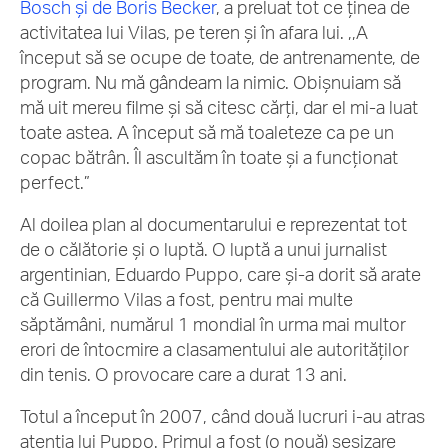
Bosch și de Boris Becker
, a preluat tot ce ținea de
activitatea lui Vilas, pe teren și în afara lui. ,,A
început să se ocupe de toate, de antrenamente, de
program. Nu mă gândeam la nimic. Obișnuiam să
mă uit mereu filme și să citesc cărți, dar el mi-a luat
toate astea. A început să mă toaleteze ca pe un
copac bătrân. Îl ascultăm în toate și a funcționat
perfect.”
Al doilea plan al documentarului e reprezentat tot
de o călătorie și o luptă. O luptă a unui jurnalist
argentinian, Eduardo Puppo, care și-a dorit să arate
că Guillermo Vilas a fost, pentru mai multe
săptămâni, numărul 1 mondial în urma mai multor
erori de întocmire a clasamentului ale autorităților
din tenis. O provocare care a durat 13 ani.
Totul a început în 2007, când două lucruri i-au atras
atenția lui Puppo. Primul a fost (o nouă) sesizare