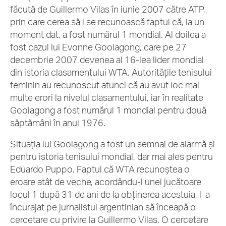
făcută de Guillermo Vilas în iunie 2007 către ATP,
prin care cerea să i se recunoască faptul că, la un
moment dat, a fost numărul 1 mondial. Al doilea a
fost cazul lui Evonne Goolagong, care pe 27
decembrie 2007 devenea al 16-lea lider mondial
din istoria clasamentului WTA. Autoritățile tenisului
feminin au recunoscut atunci că au avut loc mai
multe erori la nivelul clasamentului, iar în realitate
Goolagong a fost numărul 1 mondial pentru două
săptămâni în anul 1976.
Situația lui Goolagong a fost un semnal de alarmă și
pentru istoria tenisului mondial, dar mai ales pentru
Eduardo Puppo. Faptul că WTA recunoștea o
eroare atât de veche, acordându-i unei jucătoare
locul 1 după 31 de ani de la obținerea acestuia, l-a
încurajat pe jurnalistul argentinian să înceapă o
cercetare cu privire la Guillermo Vilas. O cercetare