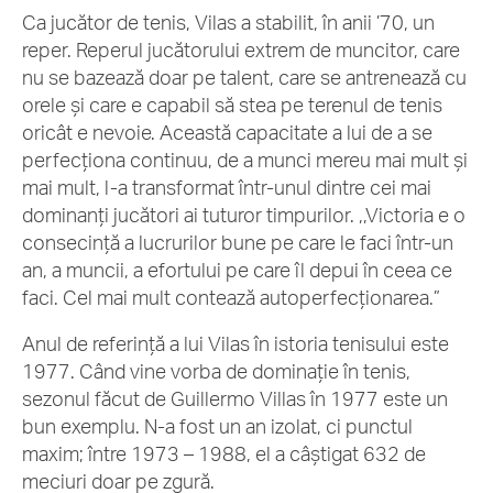
Ca jucător de tenis, Vilas a stabilit, în anii ’70, un
reper. Reperul jucătorului extrem de muncitor, care
nu se bazează doar pe talent, care se antrenează cu
orele și care e capabil să stea pe terenul de tenis
oricât e nevoie. Această capacitate a lui de a se
perfecționa continuu, de a munci mereu mai mult și
mai mult, l-a transformat într-unul dintre cei mai
dominanți jucători ai tuturor timpurilor. ,,Victoria e o
consecință a lucrurilor bune pe care le faci într-un
an, a muncii, a efortului pe care îl depui în ceea ce
faci. Cel mai mult contează autoperfecționarea.”
Anul de referință a lui Vilas în istoria tenisului este
1977. Când vine vorba de dominație în tenis,
sezonul făcut de Guillermo Villas în 1977 este un
bun exemplu. N-a fost un an izolat, ci punctul
maxim; între 1973 – 1988, el a câștigat 632 de
meciuri doar pe zgură.