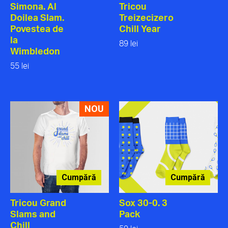
Simona. Al
Tricou
Doilea Slam.
Treizecizero
Povestea de
Chill Year
la
89 lei
Wimbledon
55 lei
NOU
Cumpără
Cumpără
Tricou Grand
Sox 30-0. 3
Slams and
Pack
Chill