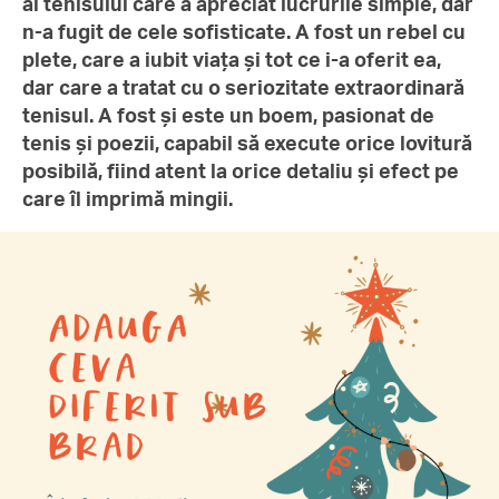
al tenisului care a apreciat lucrurile simple, dar
n-a fugit de cele sofisticate. A fost un rebel cu
plete, care a iubit viața și tot ce i-a oferit ea,
dar care a tratat cu o seriozitate extraordinară
tenisul. A fost și este un boem, pasionat de
tenis și poezii, capabil să execute orice lovitură
posibilă, fiind atent la orice detaliu și efect pe
care îl imprimă mingii.