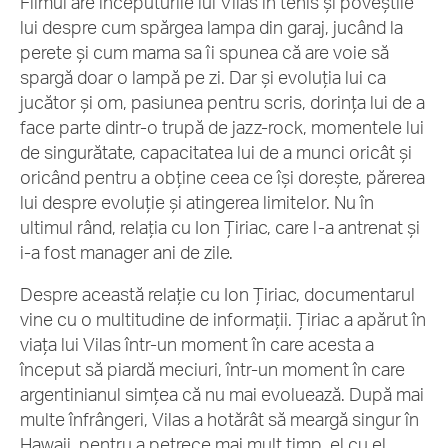
Filmul are începuturile lui Vilas în tenis și poveștile
lui despre cum spărgea lampa din garaj, jucând la
perete și cum mama sa îi spunea că are voie să
spargă doar o lampă pe zi. Dar și evoluția lui ca
jucător și om, pasiunea pentru scris, dorința lui de a
face parte dintr-o trupă de jazz-rock, momentele lui
de singurătate, capacitatea lui de a munci oricât și
oricând pentru a obține ceea ce își dorește, părerea
lui despre evoluție și atingerea limitelor. Nu în
ultimul rând, relația cu Ion Țiriac, care l-a antrenat și
i-a fost manager ani de zile.
Despre această relație cu Ion Țiriac, documentarul
vine cu o multitudine de informații. Țiriac a apărut în
viața lui Vilas într-un moment în care acesta a
început să piardă meciuri, într-un moment în care
argentinianul simțea că nu mai evoluează. După mai
multe înfrângeri, Vilas a hotărât să meargă singur în
Hawaii, pentru a petrece mai mult timp, el cu el.