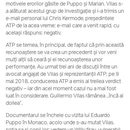
motivele erorilor găsite de Puppo și Marian. Vilas s-
a alăturat acestui grup de investigație și i-a trimis un
e-mail personal lui Chris Kermode, președintele
ATP de la acea vreme; e-mail care a venit rapid, cu
același răspuns: negativ.
ATP se temea, în principal, de faptul că prin această
recunoaștere se va crea un precedent și vor veni
mulți alții să ceară și ei recunoașterea unor
performanțe. Au urmat trei ani de discuții între un
avocat angajat de Vilas și reprezentanții ATP; pe 9
mai 2018, conducerea ATP a emis al treilea verdict
negativ – iar din acel moment cazul nu a mai fost
luat în considerare. Guillermo Vilas rămânea ,,încă al
doilea”.
Documentarul se încheie cu vizita lui Eduardo
Puppo în Monaco, acolo unde s-au mutat Vilas,
soția sa și copii lor; vedem un Willy firav, vulnerabil