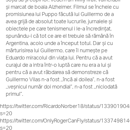
și marcat de boala Alzheimer. Filmul se încheie cu
promisiunea lui Puppo făcută lui Guillermo de a
avea grijă de absolut toate lucrurile, jurnalele și
obiectele pe care tenismenul i le-a încredințat,
spunându-i că tot ce are el trebuie să rămână în
Argentina, acolo unde a început totul. Dar și cu
mărturisirea lui Guillermo, care îl numește pe
Eduardo miracolul din viața lui. Pentru că a avut
curajul de a intra într-o luptă care nu era a lui și
pentru că a avut răbdarea să demonstreze că
Guillermo Vilas n-a fost ,,încă al doilea”, n-a fost
,,veșnicul număr doi mondial”, n-a fost ,,niciodată
primul”.
https://twitter.com/RicardoNorber18/status/133901
s=20
https://twitter.com/OnlyRogerCanFly/status/133749
s=20