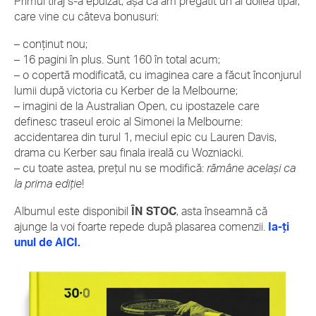
Primul tiraj s-a epuizat, așa că am pregătit un al doilea tipar,
care vine cu câteva bonusuri:
– conținut nou;
– 16 pagini în plus. Sunt 160 în total acum;
– o copertă modificată, cu imaginea care a făcut înconjurul
lumii după victoria cu Kerber de la Melbourne;
– imagini de la Australian Open, cu ipostazele care
definesc traseul eroic al Simonei la Melbourne:
accidentarea din turul 1, meciul epic cu Lauren Davis,
drama cu Kerber sau finala ireală cu Wozniacki.
– cu toate astea, prețul nu se modifică:
rămâne același ca
la prima ediție
!
Albumul este disponibil
ÎN STOC
, asta înseamnă că
ajunge la voi foarte repede după plasarea comenzii.
Ia-ți
unul de AICI.