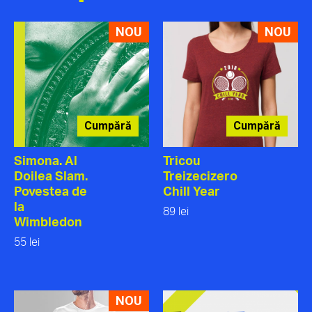
NOU
NOU
Cumpără
Cumpără
Simona. Al
Tricou
Doilea Slam.
Treizecizero
Povestea de
Chill Year
la
89 lei
Wimbledon
55 lei
NOU