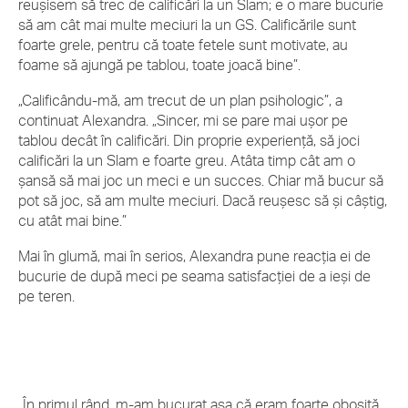
reușisem să trec de calificări la un Slam; e o mare bucurie
să am cât mai multe meciuri la un GS. Calificările sunt
foarte grele, pentru că toate fetele sunt motivate, au
foame să ajungă pe tablou, toate joacă bine”.
„Calificându-mă, am trecut de un plan psihologic”, a
continuat Alexandra. „Sincer, mi se pare mai ușor pe
tablou decât în calificări. Din proprie experiență, să joci
calificări la un Slam e foarte greu. Atâta timp cât am o
șansă să mai joc un meci e un succes. Chiar mă bucur să
pot să joc, să am multe meciuri. Dacă reușesc să și câștig,
cu atât mai bine.”
Mai în glumă, mai în serios, Alexandra pune reacția ei de
bucurie de după meci pe seama satisfacției de a ieși de
pe teren.
„În primul rând, m-am bucurat așa că eram foarte obosită.