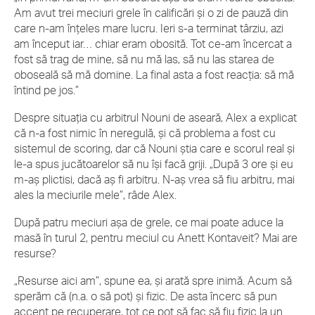
Am avut trei meciuri grele în calificări și o zi de pauză din
care n-am înțeles mare lucru. Ieri s-a terminat târziu, azi
am început iar… chiar eram obosită. Tot ce-am încercat a
fost să trag de mine, să nu mă las, să nu las starea de
oboseală să mă domine. La final asta a fost reacția: să mă
întind pe jos.”
Despre situația cu arbitrul Nouni de aseară, Alex a explicat
că n-a fost nimic în neregulă, și că problema a fost cu
sistemul de scoring, dar că Nouni știa care e scorul real și
le-a spus jucătoarelor să nu își facă griji. „După 3 ore și eu
m-aș plictisi, dacă aș fi arbitru. N-aș vrea să fiu arbitru, mai
ales la meciurile mele”, râde Alex.
După patru meciuri așa de grele, ce mai poate aduce la
masă în turul 2, pentru meciul cu Anett Kontaveit? Mai are
resurse?
„Resurse aici am”, spune ea, și arată spre inimă. Acum să
sperăm că (n.a. o să pot) și fizic. De asta încerc să pun
accent pe recuperare, tot ce pot să fac să fiu fizic la un