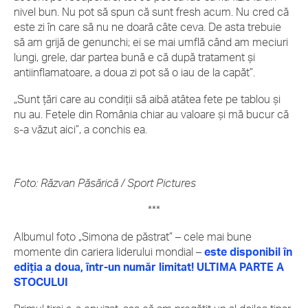
nivel bun. Nu pot să spun că sunt fresh acum. Nu cred că
este zi în care să nu ne doară câte ceva. De asta trebuie
să am grijă de genunchi; ei se mai umflă când am meciuri
lungi, grele, dar partea bună e că după tratament și
antiinflamatoare, a doua zi pot să o iau de la capăt”.
„Sunt țări care au condiții să aibă atâtea fete pe tablou și
nu au. Fetele din România chiar au valoare și mă bucur că
s-a văzut aici”, a conchis ea.
Foto: Răzvan Păsărică / Sport Pictures
***
Albumul foto „Simona de păstrat” – cele mai bune
momente din cariera liderului mondial –
este disponibil în
ediția a doua, într-un număr limitat! ULTIMA PARTE A
STOCULUI