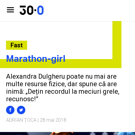
Fast
Marathon-girl
Alexandra Dulgheru poate nu mai are
multe resurse fizice, dar spune că are
inimă: „Dețin recordul la meciuri grele,
recunosc!”
ADRIAN ȚOCA
| 28 mai 2018