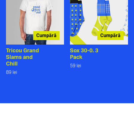
Cumpără
Cumpără
Tricou Grand
Sox 30-0. 3
Slams and
Pack
Chill
59 lei
89 lei