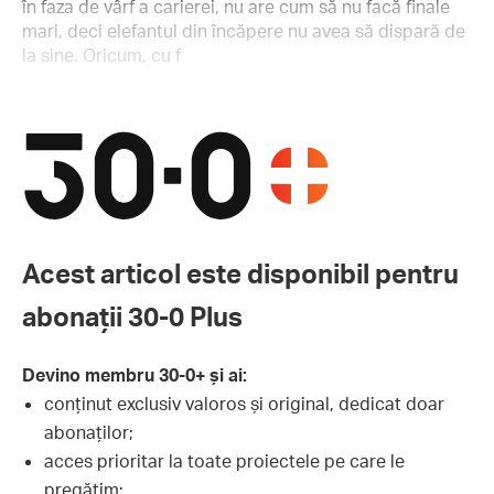
în faza de vârf a carierei, nu are cum să nu facă finale
mari, deci elefantul din încăpere nu avea să dispară de
la sine. Oricum, cu f
Acest articol este disponibil pentru
abonații 30-0 Plus
Devino membru 30-0+ și ai:
conținut exclusiv valoros și original, dedicat doar
abonaților;
acces prioritar la toate proiectele pe care le
pregătim;