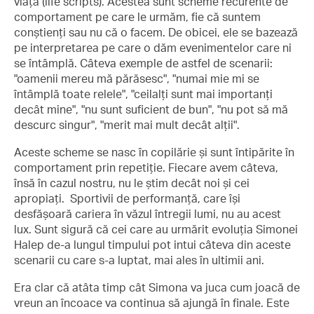
viață (life scripts). Acestea sunt scheme recurente de
comportament pe care le urmăm, fie că suntem
conștienți sau nu că o facem. De obicei, ele se bazează
pe interpretarea pe care o dăm evenimentelor care ni
se întâmplă. Câteva exemple de astfel de scenarii:
"oamenii mereu mă părăsesc", "numai mie mi se
întâmplă toate relele", "ceilalți sunt mai importanți
decât mine", "nu sunt suficient de bun", "nu pot să mă
descurc singur", "merit mai mult decât alții".
Aceste scheme se nasc în copilărie și sunt întipărite în
comportament prin repetiție. Fiecare avem câteva,
însă în cazul nostru, nu le știm decât noi și cei
apropiați. Sportivii de performanță, care își
desfășoară cariera în văzul întregii lumi, nu au acest
lux. Sunt sigură că cei care au urmărit evoluția Simonei
Halep de-a lungul timpului pot intui câteva din aceste
scenarii cu care s-a luptat, mai ales în ultimii ani.
Era clar că atâta timp cât Simona va juca cum joacă de
vreun an încoace va continua să ajungă în finale. Este