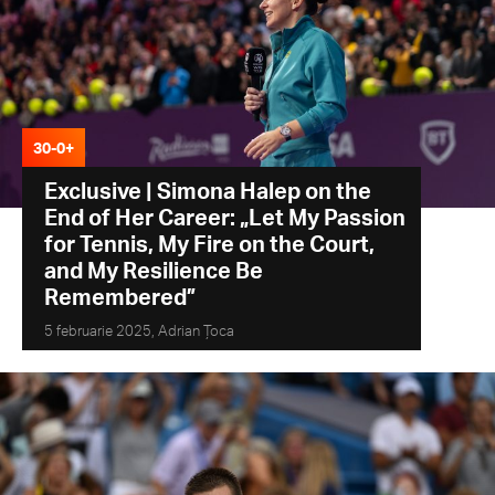
30-0+
Exclusive | Simona Halep on the
End of Her Career: „Let My Passion
for Tennis, My Fire on the Court,
and My Resilience Be
Remembered”
5 februarie 2025,
Adrian Țoca