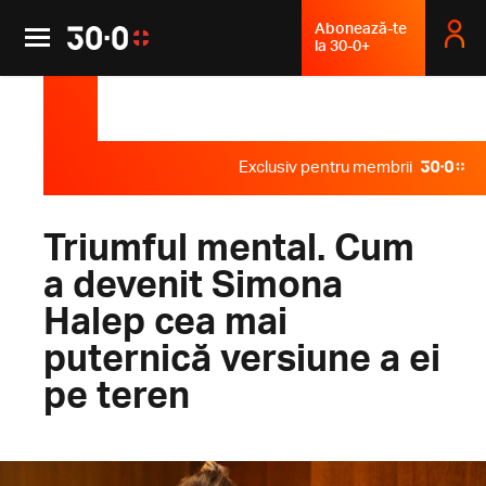
Abonează-te
la 30-0+
Exclusiv pentru membrii
Triumful mental. Cum
a devenit Simona
Halep cea mai
puternică versiune a ei
pe teren