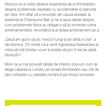
Monica ne-a vorbit despre experiența de la Wimbledon,
despre problemele repetate cu accidentările și planurile
pe viitor. Am aflat că a renunțat, din cauza oboselii, la
prezența la Champions Ball, și ne-a spus detalii despre
cum problemele fizice au obligat-o să își schimbe rutina
antrenamentelor, renunțând la al doilea antrenament pe zi.
„Dacă am ajuns să joc meciuri lungi și pe iarbă, e clar”, a
râs Monica. „Țin minte că a venit Agnieszka Radwanska la
mine să mă întrebe «cum e posibil să joci 3 ore pe iarbă,
Monica?»”.
Moni ne-a mai povestit detalii de interior, precum cum își
alege cazarea la Londra, pe durata Wimbledon sau cât de
des vorbește cu celelalte românce pe timpul turneelor.