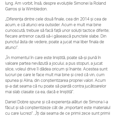
lung. Am vorbit, însă, despre evoluțiile Simonei la Roland
Garros și la Wimbledon.
„Diferența dintre cele două finale, cea din 2014 și cea de
acum, e că atunci era outsider. Acum e mult mai bine
cunoscută, trebuie să facă față unor soluții tactice diferite;
fiecare antrenor caută să-i găsească punctele slabe. Din
punctul ăsta de vedere, poate a jucat mai liber finala de
atunci”.
„În momentul în care este liniștită, poate să-și pună în
valoare partea nevăzută a jocului; a pus stopuri, a jucat
slice, voleul drive îl dădea oricum și înainte. Acestea sunt
lucruri pe care le face mult mai bine și cred că vin, cum
spunea și Alina, din conștientizarea propriei valori. Acum
și-a dat seama că nu poate să piardă contra jucătoarelor
mai slab clasate ca ea, dacă e liniștită”.
Daniel Dobre spune și că experiența alături de Simona l-a
făcut și să conștientizeze cât de „important este materialul
cu care lucrezi”. „Îți dai seama de ce primii zece sunt primii