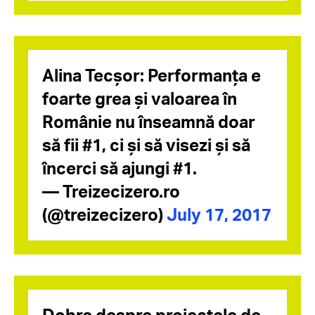
Alina Tecșor: Performanța e
foarte grea și valoarea în
Românie nu înseamnă doar
să fii #1, ci și să visezi și să
încerci să ajungi #1.
— Treizecizero.ro
(@treizecizero)
July 17, 2017
Dobre despre proiectele de