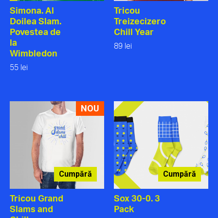
Simona. Al
Tricou
Doilea Slam.
Treizecizero
Povestea de
Chill Year
la
89 lei
Wimbledon
55 lei
NOU
Cumpără
Cumpără
Tricou Grand
Sox 30-0. 3
Slams and
Pack