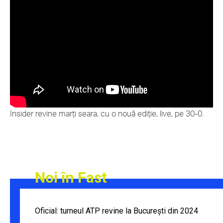
Urmărește site-ul pentru următoarele emisiuni; BRD Tennis
Insider revine marți seara, cu o nouă ediție, live, pe 30-0.
Noi în Fast
Oficial: turneul ATP revine la București din 2024