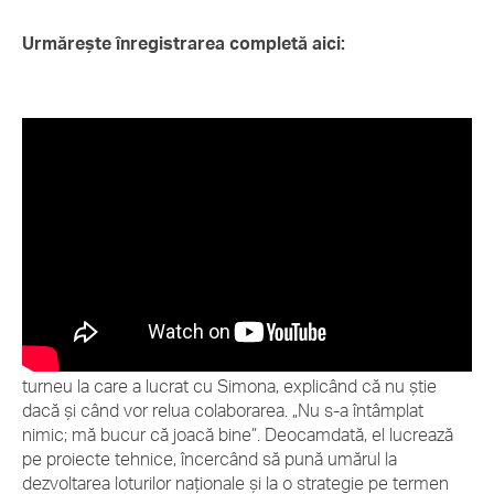
Urmărește înregistrarea completă aici:
Daniel Dobre
ne-a dezvăluit că Stuttgart a fost ultimul
turneu la care a lucrat cu Simona, explicând că nu știe
dacă și când vor relua colaborarea. „Nu s-a întâmplat
nimic; mă bucur că joacă bine”. Deocamdată, el lucrează
pe proiecte tehnice, încercând să pună umărul la
dezvoltarea loturilor naționale și la o strategie pe termen