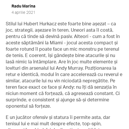
Radu Marina
4 aprilie 2021
Stilul lui Hubert Hurkacz este foarte bine așezat – ca
joc, strategii, așezare în teren. Uneori asta îl costă,
pentru că tinde să devină pasiv. Alteori - cum a fost în
aceste săptămâni la Miami - jocul acesta compact și
foarte rotund îl poate face un mic monstru pe terenul
de tenis. E coerent, își gândește bine atacurile și nu
lasă nimic la întâmplare. Are în joc multe elemente și
lovituri din arsenalul lui Andy Murray. Poziționarea la
retur e identică, modul în care accelerează cu reverul e
similar, atacurile lui nu vin niciodată nepregătite. Pe
teren face exact ce face și Andy: nu îți dă senzația în
niciun moment că forțează, că agresează constant. Ci
surprinde, e consistent și ajunge să-și determine
oponentul să forțeze.
E un jucător ofensiv și statura îi permite asta, dar
tenisul lui e mai mult despre efecte, top-spin,