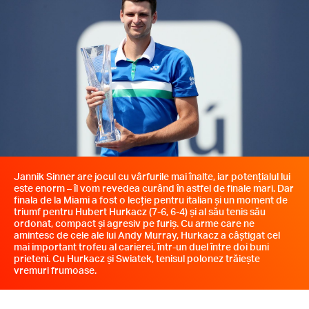
Jannik Sinner are jocul cu vârfurile mai înalte, iar potențialul lui
este enorm – îl vom revedea curând în astfel de finale mari. Dar
finala de la Miami a fost o lecție pentru italian și un moment de
triumf pentru Hubert Hurkacz (7-6, 6-4) și al său tenis său
ordonat, compact și agresiv pe furiș. Cu arme care ne
amintesc de cele ale lui Andy Murray, Hurkacz a câștigat cel
mai important trofeu al carierei, într-un duel între doi buni
prieteni. Cu Hurkacz și Swiatek, tenisul polonez trăiește
vremuri frumoase.