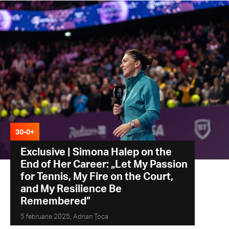
30-0+
Exclusive | Simona Halep on the
End of Her Career: „Let My Passion
for Tennis, My Fire on the Court,
and My Resilience Be
Remembered”
5 februarie 2025,
Adrian Țoca