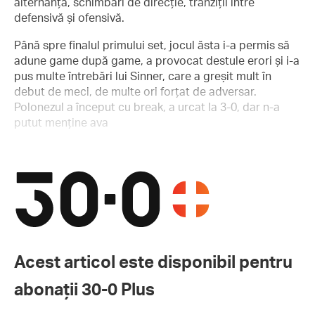
alternanță, schimbări de direcție, tranziții între
defensivă și ofensivă.
Până spre finalul primului set, jocul ăsta i-a permis să
adune game după game, a provocat destule erori și i-a
pus multe întrebări lui Sinner, care a greșit mult în
debut de meci, de multe ori forțat de adversar.
Polonezul a început cu break, a urcat la 3-0, dar n-a
putut menține ava
Acest articol este disponibil pentru
abonații 30-0 Plus