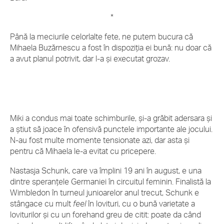
*
Până la meciurile celorlalte fete, ne putem bucura că
Mihaela Buzărnescu a fost în dispoziția ei bună: nu doar că
a avut planul potrivit, dar l-a și executat grozav.
Miki a condus mai toate schimburile, și-a grăbit adersara și
a știut să joace în ofensivă punctele importante ale jocului.
N-au fost multe momente tensionate azi, dar asta și
pentru că Mihaela le-a evitat cu pricepere.
Nastasja Schunk, care va împlini 19 ani în august, e una
dintre speranțele Germaniei în circuitul feminin. Finalistă la
Wimbledon în turneul junioarelor anul trecut, Schunk e
stângace cu mult
feel
în lovituri, cu o bună varietate a
loviturilor și cu un forehand greu de citit: poate da când