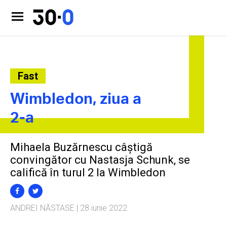
Fast
Wimbledon, ziua a
2-a
Mihaela Buzărnescu câștigă
convingător cu Nastasja Schunk, se
califică în turul 2 la Wimbledon
ANDREI NĂSTASE
| 28 iunie 2022