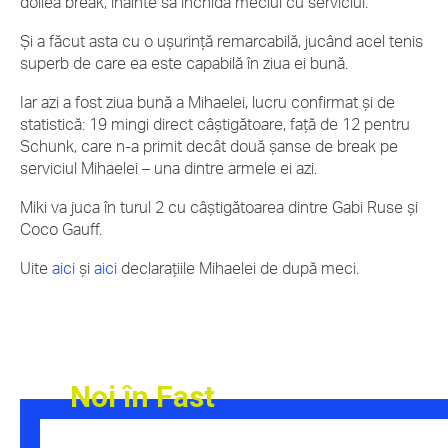
doilea break, înainte să închidă meciul cu serviciul.
Și a făcut asta cu o ușurință remarcabilă, jucând acel tenis
superb de care ea este capabilă în ziua ei bună.
Iar azi a fost ziua bună a Mihaelei, lucru confirmat și de
statistică: 19 mingi direct câștigătoare, față de 12 pentru
Schunk, care n-a primit decât două șanse de break pe
serviciul Mihaelei – una dintre armele ei azi.
Miki va juca în turul 2 cu câștigătoarea dintre Gabi Ruse și
Coco Gauff.
Uite
aici
și
aici
declarațiile Mihaelei de după meci.
Noi în Fast