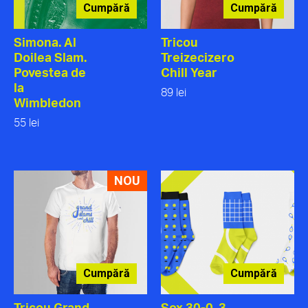
Cumpără
Cumpără
Simona. Al
Tricou
Doilea Slam.
Treizecizero
Povestea de
Chill Year
la
89 lei
Wimbledon
55 lei
NOU
Cumpără
Cumpără
Tricou Grand
Sox 30-0. 3