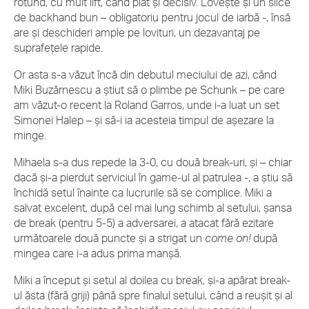
rotund, cu mult lift, când plat și decisiv. Lovește și un slice
de backhand bun – obligatoriu pentru jocul de iarbă -, însă
are și deschideri ample pe lovituri, un dezavantaj pe
suprafețele rapide.
Or asta s-a văzut încă din debutul meciului de azi, când
Miki Buzărnescu a știut să o plimbe pe Schunk – pe care
am văzut-o recent la Roland Garros, unde i-a luat un set
Simonei Halep – și să-i ia acesteia timpul de așezare la
minge.
Mihaela s-a dus repede la 3-0, cu două break-uri, și – chiar
dacă și-a pierdut serviciul în game-ul al patrulea -, a știu să
închidă setul înainte ca lucrurile să se complice. Miki a
salvat excelent, după cel mai lung schimb al setului, șansa
de break (pentru 5-5) a adversarei, a atacat fără ezitare
următoarele două puncte și a strigat un
come on!
după
mingea care i-a adus prima manșă.
Miki a început și setul al doilea cu break, și-a apărat break-
ul ăsta (fără griji) până spre finalul setului, când a reușit și al