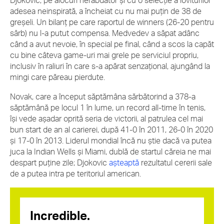
Djokovic, pe alocuri nerăbdător și cu o selecție a loviturilor
adesea neinspirată, a încheiat cu nu mai puțin de 38 de
greșeli. Un bilanț pe care raportul de winners (26-20 pentru
sârb) nu l-a putut compensa. Medvedev a săpat adânc
când a avut nevoie, în special pe final, când a scos la capăt
cu bine câteva game-uri mai grele pe serviciul propriu,
inclusiv în raliuri în care s-a apărat senzațional, ajungând la
mingi care păreau pierdute.
Novak, care a început săptămâna sărbătorind a 378-a
săptămână pe locul 1 în lume, un record all-time în tenis,
își vede așadar oprită seria de victorii, al patrulea cel mai
bun start de an al carierei, după 41-0 în 2011, 26-0 în 2020
și 17-0 în 2013. Liderul mondial încă nu știe dacă va putea
juca la Indian Wells și Miami, dublă de startul căreia ne mai
despart puține zile; Djokovic
așteaptă
rezultatul cererii sale
de a putea intra pe teritoriul american.
Incredible.