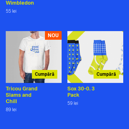
Wimbledon
55 lei
NOU
Cumpără
Cumpără
Tricou Grand
Sox 30-0. 3
Slams and
Pack
Chill
59 lei
89 lei