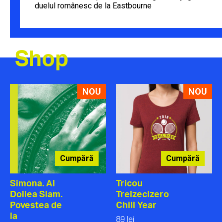
duelul românesc de la Eastbourne
Shop
NOU
NOU
Cumpără
Cumpără
Simona. Al
Tricou
Doilea Slam.
Treizecizero
Povestea de
Chill Year
la
89 lei