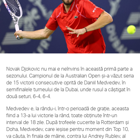
Novak Djokovic nu mai e neînvins în această primă parte a
sezonului. Campionul de la Australian Open și-a văzut seria
de 15 victorii consecutive oprită de Daniil Medvedev, în
semifinalele turneului de la Dubai, unde rusul a câștigat în
două seturi, 6-4, 6-4.
Medvedev e, la rându-i, într-o perioadă de grație, aceasta
fiind a 13-a lui victorie la rând, toate obținute într-un
interval de 18 zile. După trofeele cucerite la Rotterdam și
Doha, Medvedev, care ieșise pentru moment din Top 10,
va căuta, în finala de mâine, contra lui Andrey Rublev, al