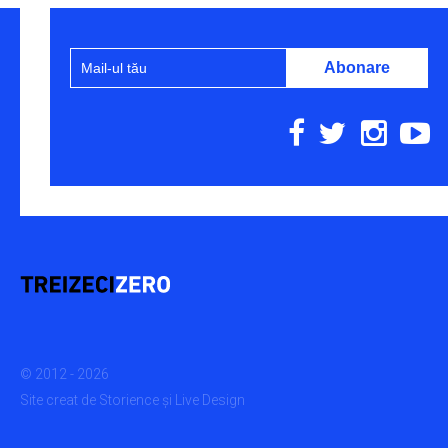
© 2012 - 2026
Site creat de
Storience
și
Live Design