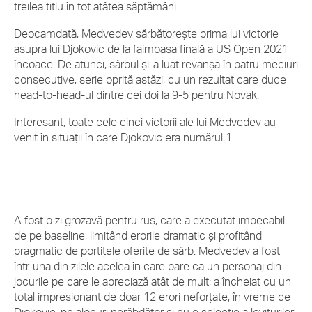
treilea titlu în tot atâtea săptămâni.
Deocamdată, Medvedev sărbătorește prima lui victorie
asupra lui Djokovic de la faimoasa finală a US Open 2021
încoace. De atunci, sârbul și-a luat revanșa în patru meciuri
consecutive, serie oprită astăzi, cu un rezultat care duce
head-to-head-ul dintre cei doi la 9-5 pentru Novak.
Interesant, toate cele cinci victorii ale lui Medvedev au
venit în situații în care Djokovic era numărul 1.
A fost o zi grozavă pentru rus, care a executat impecabil
de pe baseline, limitând erorile dramatic și profitând
pragmatic de portițele oferite de sârb. Medvedev a fost
într-una din zilele acelea în care pare ca un personaj din
jocurile pe care le apreciază atât de mult; a încheiat cu un
total impresionant de doar 12 erori neforțate, în vreme ce