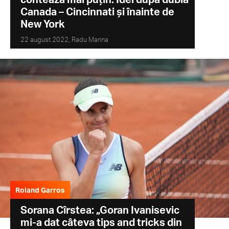
Canada – Cincinnati și înainte de
New York
22 august 2022,
Radu Marina
Roland Garros
Sorana Cîrstea: „Goran Ivanisevic
mi-a dat câteva tips and tricks din