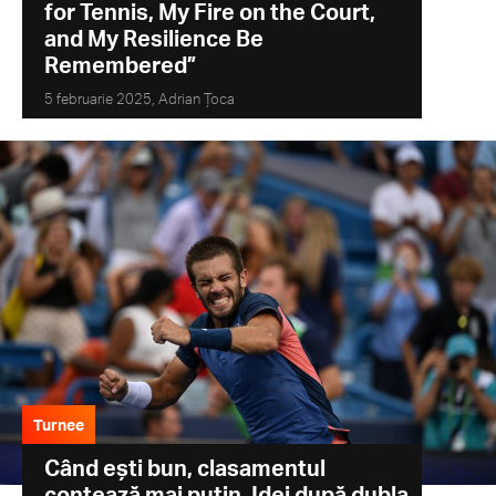
for Tennis, My Fire on the Court,
and My Resilience Be
Remembered”
5 februarie 2025,
Adrian Țoca
Turnee
Când ești bun, clasamentul
contează mai puțin. Idei după dubla