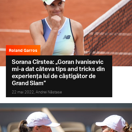
Roland Garros
Sorana Cîrstea: „Goran Ivanisevic
mi-a dat câteva tips and tricks din
experiența lui de câștigător de
Grand Slam”
22 mai 2022,
Andrei Năstase