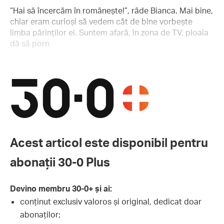
“Hai să încercăm în românește!”, râde Bianca. Mai bine,
chiar eram curioși să vedem cât de bine vorbește
limba părinților ei. Suntem afară, în zona de TV, ploaia
dă să porn
Acest articol este disponibil pentru
abonații 30-0 Plus
Devino membru 30-0+ și ai:
conținut exclusiv valoros și original, dedicat doar
abonaților;