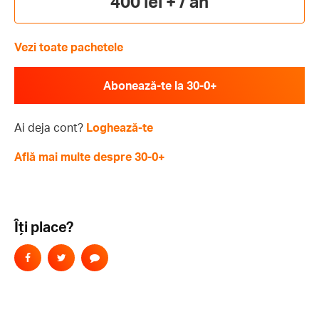
400 lei + / an
Vezi toate pachetele
Abonează-te la 30-0+
Ai deja cont?
Loghează-te
Află mai multe despre 30-0+
Îți place?