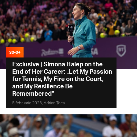
30-0+
Exclusive | Simona Halep on the
End of Her Career: „Let My Passion
for Tennis, My Fire on the Court,
and My Resilience Be
Remembered”
5 februarie 2025,
Adrian Țoca