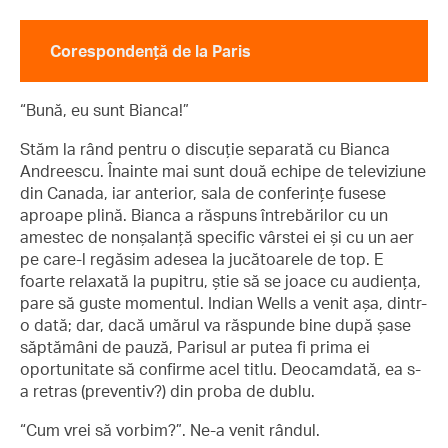
Corespondență de la Paris
“Bună, eu sunt Bianca!”
Stăm la rând pentru o discuție separată cu Bianca
Andreescu. Înainte mai sunt două echipe de televiziune
din Canada, iar anterior, sala de conferințe fusese
aproape plină. Bianca a răspuns întrebărilor cu un
amestec de nonșalanță specific vârstei ei și cu un aer
pe care-l regăsim adesea la jucătoarele de top. E
foarte relaxată la pupitru, știe să se joace cu audiența,
pare să guste momentul. Indian Wells a venit așa, dintr-
o dată; dar, dacă umărul va răspunde bine după șase
săptămâni de pauză, Parisul ar putea fi prima ei
oportunitate să confirme acel titlu. Deocamdată, ea s-
a retras (preventiv?) din proba de dublu.
“Cum vrei să vorbim?”. Ne-a venit rândul.