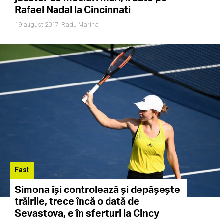
Rafael Nadal la Cincinnati
19 august 2017,
Radu Marina
Fast
Simona își controlează și depășește
trăirile, trece încă o dată de
Sevastova, e în sferturi la Cincy