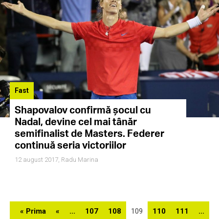
Fast
Shapovalov confirmă șocul cu
Nadal, devine cel mai tânăr
semifinalist de Masters. Federer
continuă seria victoriilor
12 august 2017,
Radu Marina
« Prima
«
...
107
108
109
110
111
...