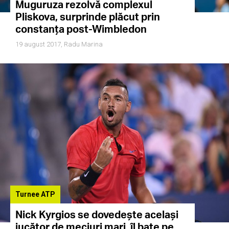
Muguruza rezolvă complexul
Pliskova, surprinde plăcut prin
constanța post-Wimbledon
19 august 2017,
Radu Marina
Turnee ATP
Nick Kyrgios se dovedește același
jucător de meciuri mari, îl bate pe