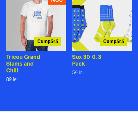
Cumpără
Cumpără
Tricou Grand
Sox 30-0. 3
Slams and
Pack
Chill
59 lei
89 lei