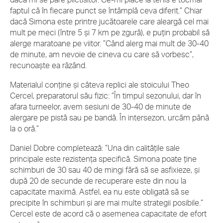
faptul că în fiecare punct se întâmplă ceva diferit.” Chiar
dacă Simona este printre jucătoarele care aleargă cel mai
mult pe meci (între 5 și 7 km pe zgură), e puțin probabil să
alerge maratoane pe viitor. ”Când alerg mai mult de 30-40
de minute, am nevoie de cineva cu care să vorbesc”,
recunoaște ea râzând.
Materialul conține și câteva replici ale stoicului Theo
Cercel, preparatorul său fizic: ”În timpul sezonului, dar în
afara turneelor, avem sesiuni de 30-40 de minute de
alergare pe pistă sau pe bandă. În intersezon, urcăm până
la o oră.”
Daniel Dobre completează: ”Una din calitățile sale
principale este rezistența specifică. Simona poate ține
schimburi de 30 sau 40 de mingi fără să se asfixieze, și
după 20 de secunde de recuperare este din nou la
capacitate maximă. Astfel, ea nu este obligată să se
precipite în schimburi și are mai multe strategii posibile.”
Cercel este de acord că o asemenea capacitate de efort