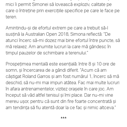
mici îi permit Simonei să lovească exploziv, calitate pe
care o întreține prin exercițiile specifice pe care le face pe
teren.
Amintindu-și de efortul extrem pe care a trebuit să-l
susțină la Australian Open 2018, Simona reflectă: ”De
atunci încerc să-mi dozez mai bine efortul între puncte, să
mă relaxez. Am anumite lucruri la care mă gândesc în
timpul pauzelor de schimbare a terenului.”
Prospețimea mentală este esențială: între 8 și 10 ore de
somn, și încercarea de a gândi diferit. ”Acum că am
câștigat Roland Garros și am fost numărul 1, încerc să mă
deschid, să nu-mi mai impun atâtea. Fac mai multe lucruri
în afara antrenamentelor, vizitez orașele în care joc. Am
început să văd altfel tenisul și îmi place. Dar nu-mi vine
mereu ușor, pentru că sunt din fire foarte concentrată și
am tendința să fiu atentă doar la ce fac și nimic altceva.”
***