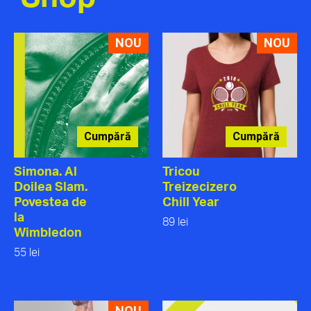
NOU
NOU
Cumpără
Cumpără
Simona. Al
Tricou
Doilea Slam.
Treizecizero
Povestea de
Chill Year
la
89 lei
Wimbledon
55 lei
NOU