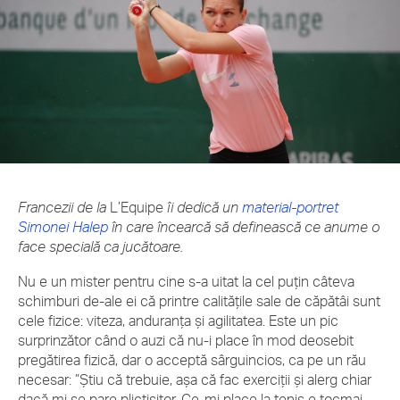
Francezii de la
L’Equipe
îi dedică un
material-portret
Simonei Halep
în care încearcă să definească ce anume o
face specială ca jucătoare.
Nu e un mister pentru cine s-a uitat la cel puțin câteva
schimburi de-ale ei că printre calitățile sale de căpătâi sunt
cele fizice: viteza, anduranța și agilitatea. Este un pic
surprinzător când o auzi că nu-i place în mod deosebit
pregătirea fizică, dar o acceptă sârguincios, ca pe un rău
necesar: ”Știu că trebuie, așa că fac exerciții și alerg chiar
dacă mi se pare plictisitor. Ce-mi place la tenis e tocmai