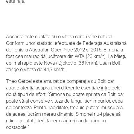
este rară.
Aceasta este cuplată cu o viteză care-i vine natural.
Conform unor statistici efectuate de Federația Australiană
de Tenis la Australian Open între 2012 și 2016, Simona a
fost cea mai rapidă jucătoare din WTA (23 km/h). La băieți,
cel mai rapid este Novak Djokovic (36 km/h). Usain Bolt
atinge o viteză de 44,7 km/h.
Theo Cercel este amuzat de comparația cu Bolt, dar
atrage atenția asupra unei diferențe esențiale între cele
două tipuri de efort: ”Simona nu poate sprinta ca Bolt, dar
poate să-și conserve viteza de lungul schimburilor, ceea
ce contează. Pentru rapiditate, trebuie putere musculară,
de aceea lucrăm mereu dinamic. Simonei nu-i place să
ridice greutăți, deci facem sărituri sau lucrăm cu
obstacole.”