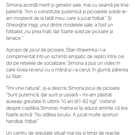
Simona acordă merit și genelor sale, mai cu seamă pe linie
paternă: ”Am o constituție puternică și picioarele solide le-
am moștenit de la tatăl meu, care a jucat fotbal.” Și
Gheorghe Hagi, unul dintre modelele sale, a fost un
fotbalist „nu prea înalt, dar foarte solid pe picioare și
tenace.”
Apropo de jocul de picioare, Stan Wawrinka i l-a
complimentat într-un schimb simpatic de replici între cei
doi pe rețelele de socializare. Simona a pus un video în
care lovea reverul cu o mână și i-a cerut, în glumă, părerea
lui Stan.
”Îmi vine natural”, și-a descris Simona jocul de picioare.
”Sunt puternică, dar sunt și ușoară – mi-am păstrat
aceeași greutate în ultimii 10 ani (61-62 kg)”. Vorbind
despre copilăria Simonei, mama ei își aduce aminte că era
foarte activă: ”Nu stătea locului. A jucat multe sporturi:
handbal, fotbal.”
Un centru de greutate situat mai jos și timpi de reacție