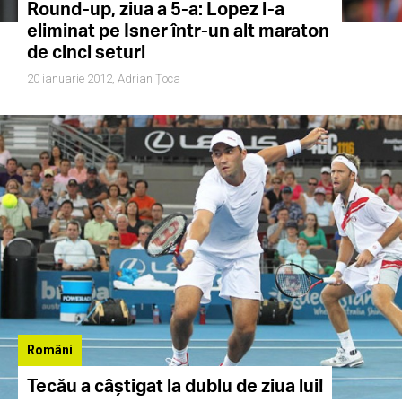
Round-up, ziua a 5-a: Lopez l-a
eliminat pe Isner într-un alt maraton
de cinci seturi
20 ianuarie 2012,
Adrian Țoca
Români
Tecău a câştigat la dublu de ziua lui!