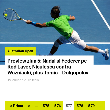
Australian Open
Preview ziua 5: Nadal si Federer pe
Rod Laver, Niculescu contra
Wozniacki, plus Tomic – Dolgopolov
19 ianuarie 2012,
tenis
« Prima
«
...
575
576
577
578
579
...