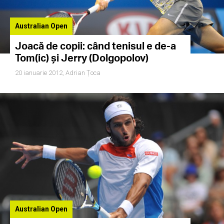
Australian Open
Joacă de copii: când tenisul e de-a
Tom(ic) şi Jerry (Dolgopolov)
20 ianuarie 2012,
Adrian Țoca
Australian Open