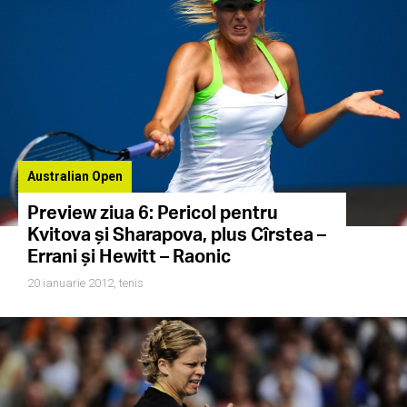
Australian Open
Preview ziua 6: Pericol pentru
Kvitova și Sharapova, plus Cîrstea –
Errani și Hewitt – Raonic
20 ianuarie 2012,
tenis