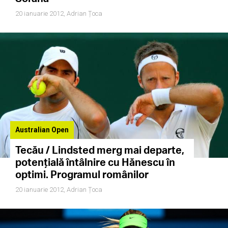
20 ianuarie 2012,
Adrian Țoca
Australian Open
Tecău / Lindsted merg mai departe,
potențială întâlnire cu Hănescu în
optimi. Programul românilor
20 ianuarie 2012,
Adrian Țoca