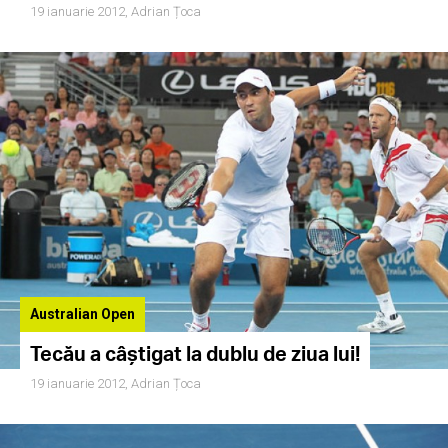
19 ianuarie 2012,
Adrian Țoca
Australian Open
Tecău a câştigat la dublu de ziua lui!
19 ianuarie 2012,
Adrian Țoca