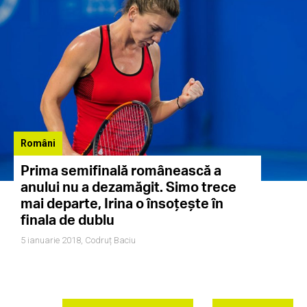
Români
Prima semifinală românească a
anului nu a dezamăgit. Simo trece
mai departe, Irina o însoțește în
finala de dublu
5 ianuarie 2018,
Codruț Baciu