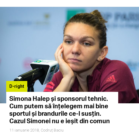
D-right
Simona Halep și sponsorul tehnic.
Cum putem să înțelegem mai bine
sportul și brandurile ce-l susțin.
Cazul Simonei nu e ieșit din comun
11 ianuarie 2018,
Codruț Baciu