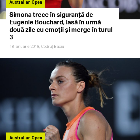
Australian Open
Simona trece în siguranță de
Eugenie Bouchard, lasă în urmă
două zile cu emoții și merge în turul
3
18 ianuarie 2018,
Codruț Baciu
Australian Open