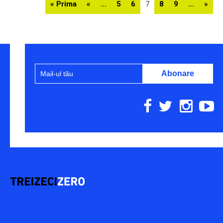
« Prima
«
...
5
6
7
8
9
...
»