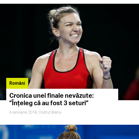
Români
Cronica unei finale nevăzute:
”Înțeleg că au fost 3 seturi”
6 ianuarie 2018,
Codruț Baciu