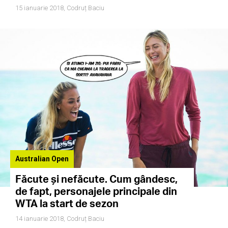
15 ianuarie 2018,
Codruț Baciu
Australian Open
Făcute și nefăcute. Cum gândesc,
de fapt, personajele principale din
WTA la start de sezon
14 ianuarie 2018,
Codruț Baciu