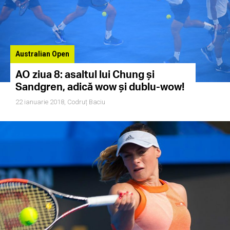
Australian Open
AO ziua 8: asaltul lui Chung și
Sandgren, adică wow și dublu-wow!
22 ianuarie 2018,
Codruț Baciu