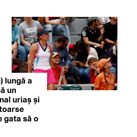
) lungă a
pă un
al uriaș și
ntoarse
e gata să o