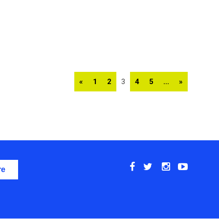
«
1
2
3
4
5
...
»