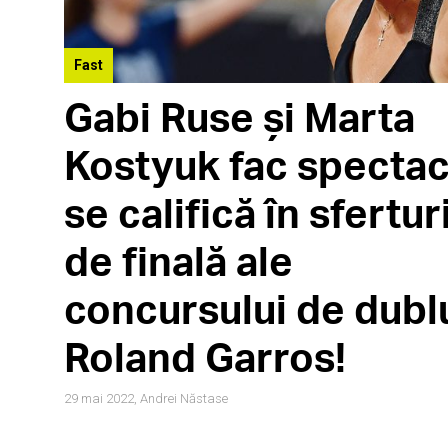
Fast
Gabi Ruse și Marta
Kostyuk fac spectac
se califică în sfertur
de finală ale
concursului de dublu
Roland Garros!
29 mai 2022,
Andrei Năstase