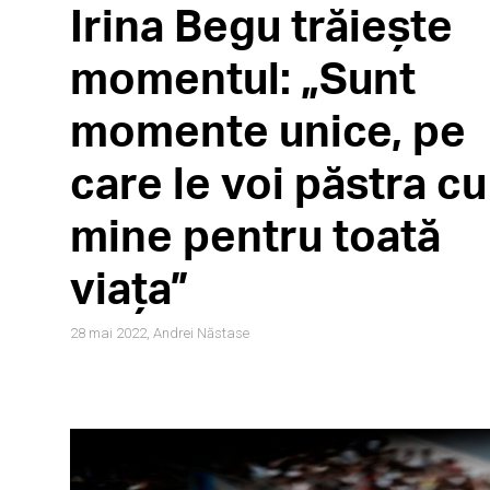
Irina Begu trăiește
momentul: „Sunt
momente unice, pe
care le voi păstra cu
mine pentru toată
viața”
28 mai 2022,
Andrei Năstase