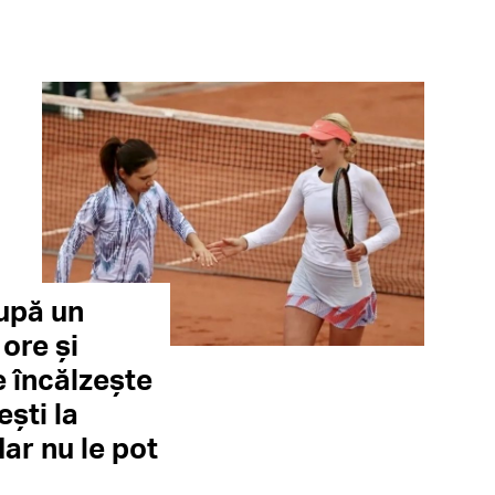
upă un
ore și
e încălzește
ști la
dar nu le pot