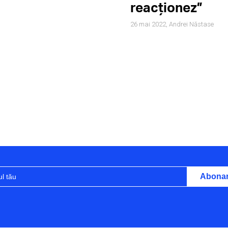
reacționez”
26 mai 2022,
Andrei Năstase