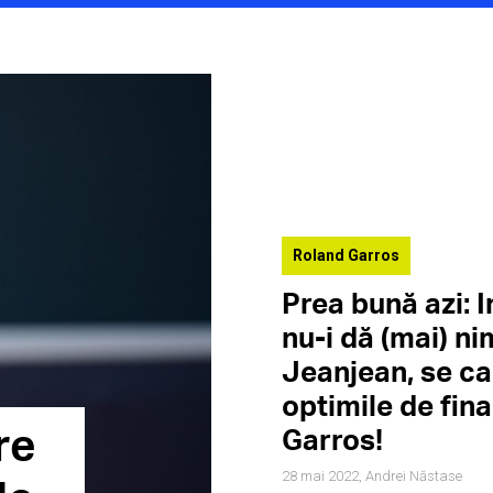
Roland Garros
Prea bună azi: 
nu-i dă (mai) ni
Jeanjean, se cal
optimile de fina
re
Garros!
28 mai 2022,
Andrei Năstase