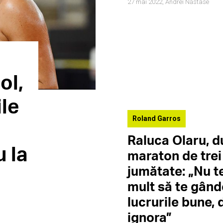
27 mai 2022,
Andrei Năstase
ol,
ile
Roland Garros
Raluca Olaru, d
 la
maraton de trei 
jumătate: „Nu t
mult să te gânde
lucrurile bune, 
ignora”