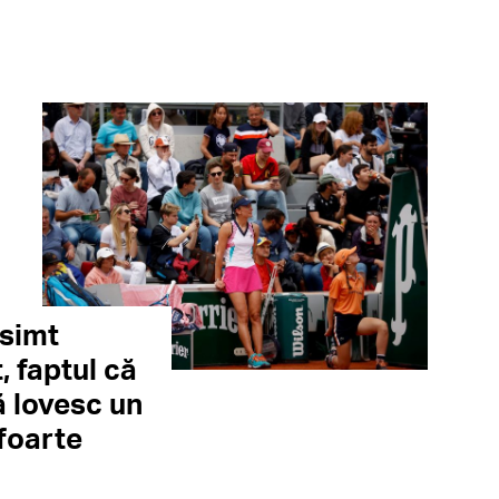
 simt
, faptul că
ă lovesc un
foarte