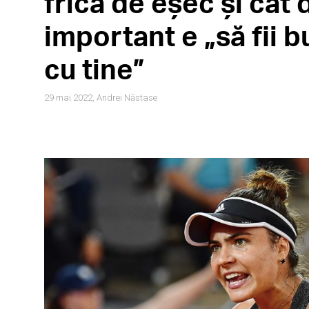
frica de eșec și cât 
important e „să fii b
cu tine”
29 mai 2022,
Andrei Năstase