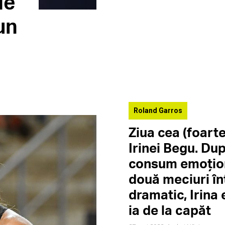
de
un
Roland Garros
Ziua cea (foarte
Irinei Begu. Du
consum emoțion
două meciuri î
dramatic, Irina 
ia de la capăt