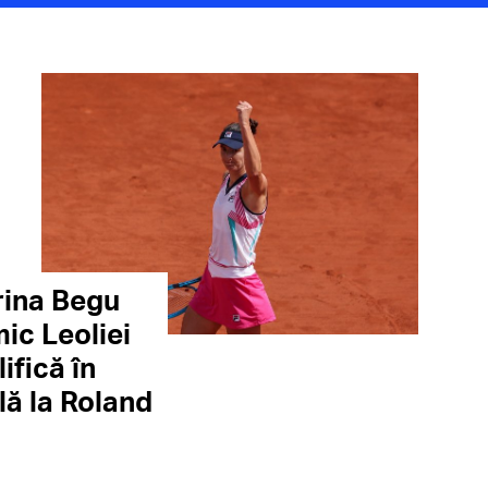
Irina Begu
mic Leoliei
ifică în
lă la Roland