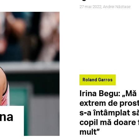
27 mai 2022,
Andrei Năstase
Roland Garros
Irina Begu: „Mă
extrem de prost
s-a întâmplat s
âna
copil mă doare 
mult”