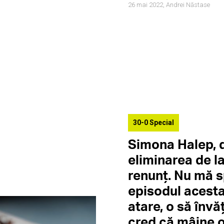
26 mai 2022,
Andrei Năstase
30-0 Special
Simona Halep, 
eliminarea de la
renunț. Nu mă s
episodul acesta.
atare, o să învăț
cred că mâine o