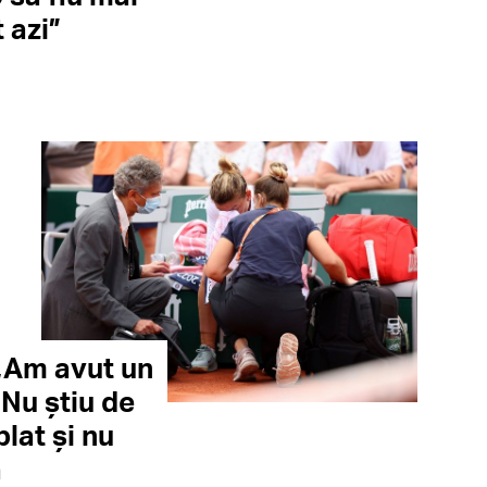
 azi”
„Am avut un
 Nu știu de
lat și nu
ă