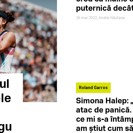
puternică decât
26 mai 2022,
Andrei Năstase
ul
Roland Garros
ele
Simona Halep: 
atac de panică.
ce mi s-a întâmp
egu
am știut cum s