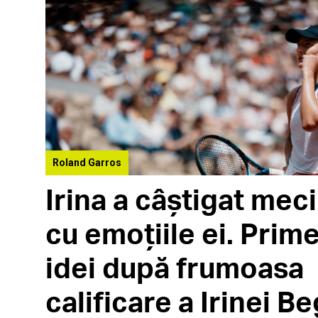
Roland Garros
Irina a câștigat meci
cu emoțiile ei. Prim
idei după frumoasa
calificare a Irinei B