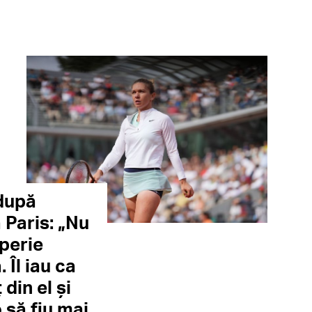
după
 Paris: „Nu
perie
 Îl iau ca
 din el și
 să fiu mai