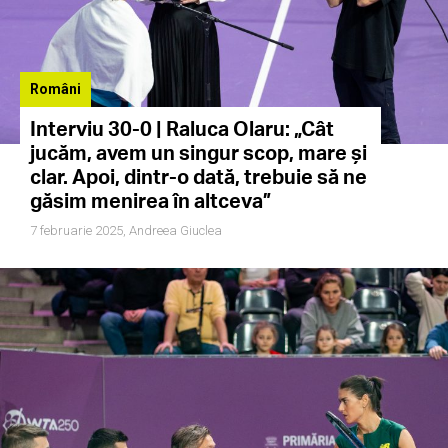
Români
Interviu 30-0 | Raluca Olaru: „Cât
jucăm, avem un singur scop, mare și
clar. Apoi, dintr-o dată, trebuie să ne
găsim menirea în altceva”
7 februarie 2025,
Andreea Giuclea