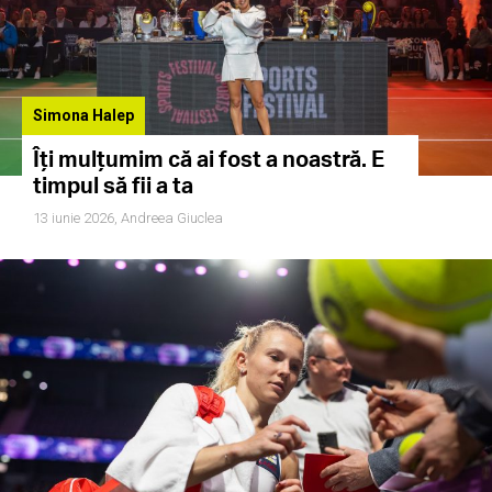
Simona Halep
Îți mulțumim că ai fost a noastră. E
timpul să fii a ta
13 iunie 2026,
Andreea Giuclea