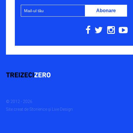
© 2012 - 2026
Site creat de
Storience
și
Live Design