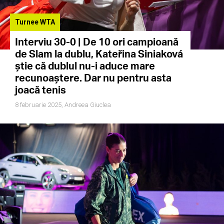
Turnee WTA
Interviu 30-0 | De 10 ori campioană
de Slam la dublu, Kateřina Siniaková
știe că dublul nu-i aduce mare
recunoaștere. Dar nu pentru asta
joacă tenis
8 februarie 2025,
Andreea Giuclea