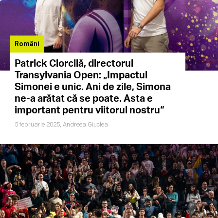
Români
Patrick Ciorcilă, directorul
Transylvania Open: „Impactul
Simonei e unic. Ani de zile, Simona
ne-a arătat că se poate. Asta e
important pentru viitorul nostru“
5 februarie 2025,
Andreea Giuclea