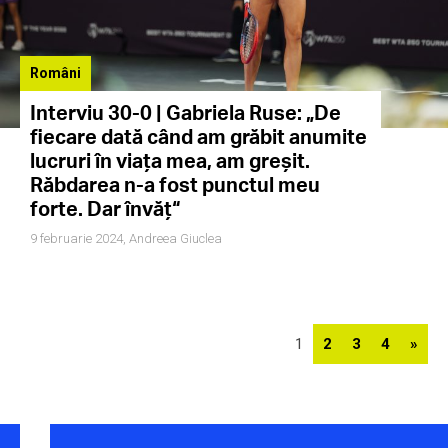
Români
Interviu 30-0 | Gabriela Ruse: „De
fiecare dată când am grăbit anumite
lucruri în viața mea, am greșit.
Răbdarea n-a fost punctul meu
forte. Dar învăț“
9 februarie 2024,
Andreea Giuclea
1
2
3
4
»