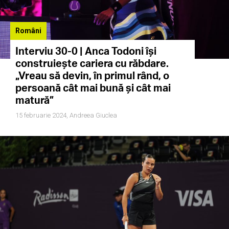
Români
Interviu 30-0 | Anca Todoni își
construiește cariera cu răbdare.
„Vreau să devin, în primul rând, o
persoană cât mai bună și cât mai
matură”
15 februarie 2024,
Andreea Giuclea