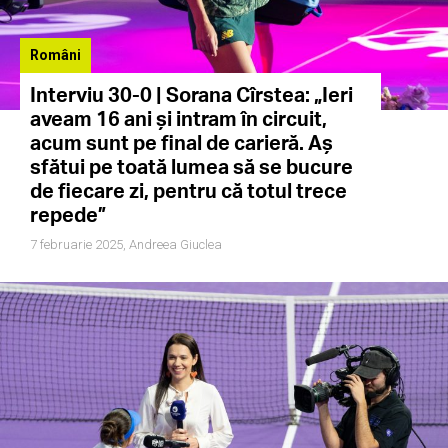
Români
Interviu 30-0 | Sorana Cîrstea: „Ieri
aveam 16 ani și intram în circuit,
acum sunt pe final de carieră. Aș
sfătui pe toată lumea să se bucure
de fiecare zi, pentru că totul trece
repede”
7 februarie 2025,
Andreea Giuclea