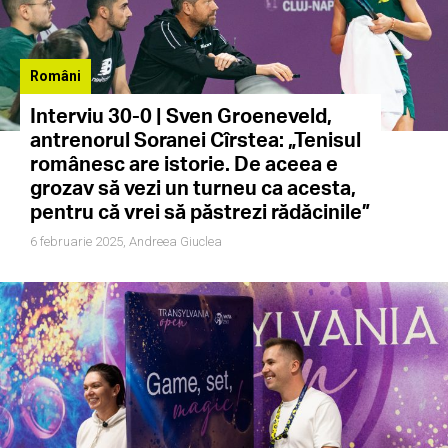
Români
Interviu 30-0 | Sven Groeneveld,
antrenorul Soranei Cîrstea: „Tenisul
românesc are istorie. De aceea e
grozav să vezi un turneu ca acesta,
pentru că vrei să păstrezi rădăcinile”
6 februarie 2025,
Andreea Giuclea