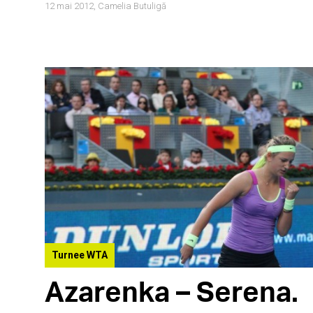
12 mai 2012,
Camelia Butuligă
Turnee WTA
Azarenka – Serena.