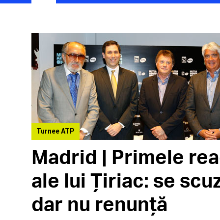
Turnee ATP
Madrid | Primele rea
ale lui Țiriac: se scu
dar nu renunță