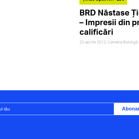
BRD Năstase Ți
– Impresii din p
calificări
22 aprilie 2012,
Camelia Butuligă