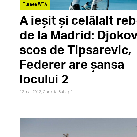
Turnee WTA
A ieșit și celălalt reb
de la Madrid: Djokov
scos de Tipsarevic,
Federer are șansa
locului 2
12 mai 2012,
Camelia Butuligă