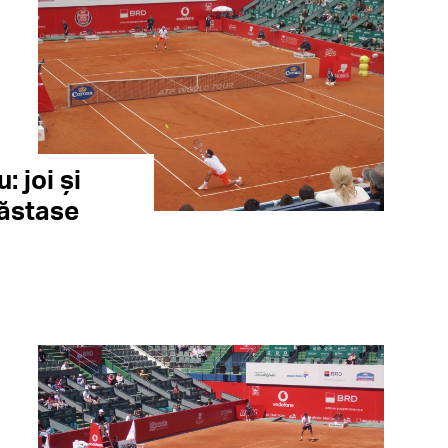
: joi și
Năstase