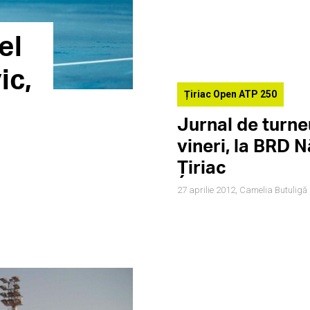
el
ic,
Țiriac Open ATP 250
Jurnal de turneu
vineri, la BRD 
Țiriac
27 aprilie 2012,
Camelia Butuligă