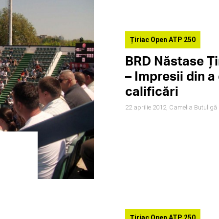
Țiriac Open ATP 250
BRD Năstase Ți
– Impresii din a
calificări
22 aprilie 2012,
Camelia Butuligă
Țiriac Open ATP 250