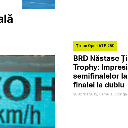
ală
Țiriac Open ATP 250
BRD Năstase Ţi
Trophy: Impresii
semifinalelor la
finalei la dublu
28 aprilie 2012,
Camelia Butuligă