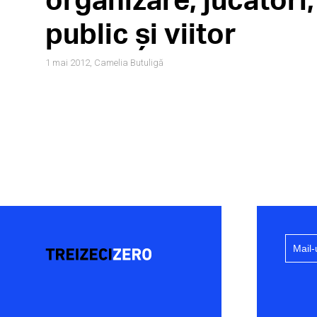
public și viitor
1 mai 2012,
Camelia Butuligă