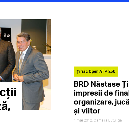
Țiriac Open ATP 250
BRD Năstase Ți
cții
impresii de fina
organizare, jucă
ză,
și viitor
1 mai 2012,
Camelia Butuligă