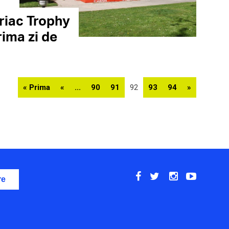
riac Trophy
rima zi de
« Prima
«
...
90
91
92
93
94
»