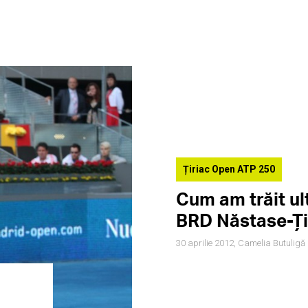
Țiriac Open ATP 250
Cum am trăit ult
BRD Năstase-Ţi
30 aprilie 2012,
Camelia Butuligă