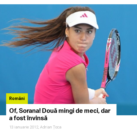
Români
Of, Sorana! Două mingi de meci, dar
a fost învinsă
13 ianuarie 2012,
Adrian Țoca