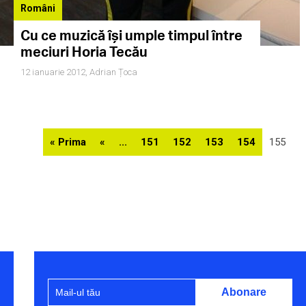
Români
Cu ce muzică îşi umple timpul între
meciuri Horia Tecău
12 ianuarie 2012,
Adrian Țoca
« Prima
«
...
151
152
153
154
155