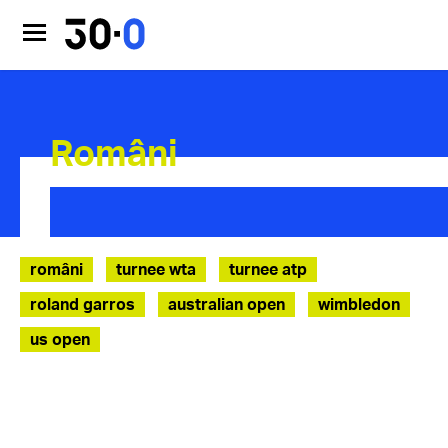
Români
români
turnee wta
turnee atp
roland garros
australian open
wimbledon
us open