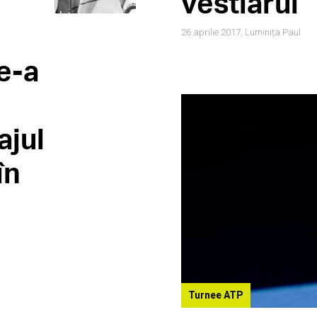
vestiarul
26 aprilie 2017,
Luminița Paul
le-a
ajul
în
Turnee ATP