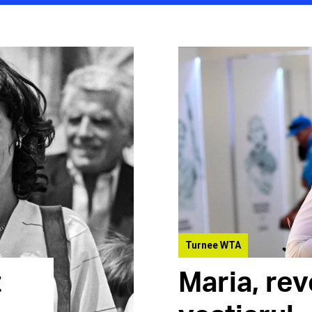
Turnee WTA
t
Maria, rev