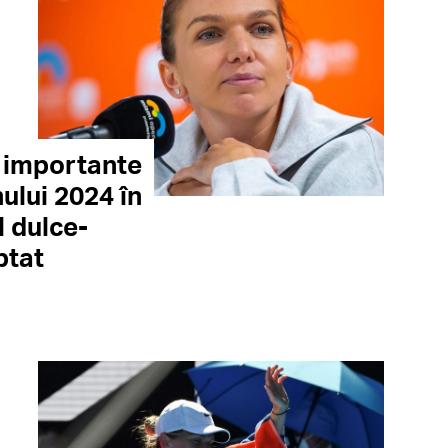
i importante
ului 2024 în
 dulce-
ptat