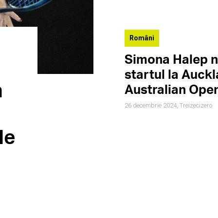
Români
Simona Halep n
startul la Auckl
n
Australian Ope
26 decembrie 2024,
Treizecizero
de