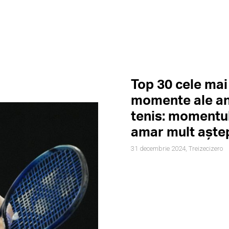
Top 30 cele ma
momente ale an
tenis: momentul
amar mult aște
31 decembrie 2024,
Treizecizero