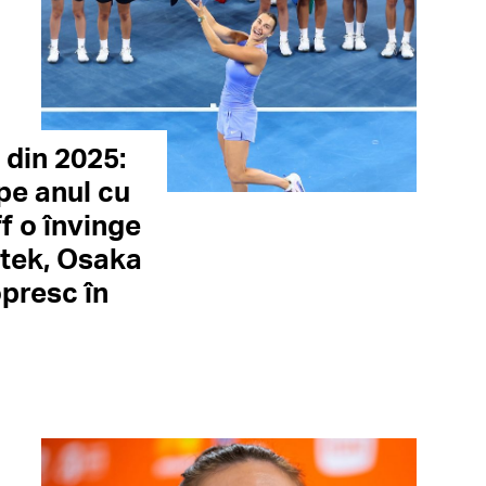
 din 2025:
pe anul cu
ff o învinge
atek, Osaka
opresc în