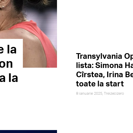
 la
Transylvania O
son
lista: Simona H
Cîrstea, Irina B
a la
toate la start
8 ianuarie 2025,
Treizecizero