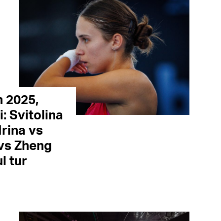
n 2025,
i: Svitolina
Irina vs
 vs Zheng
l tur