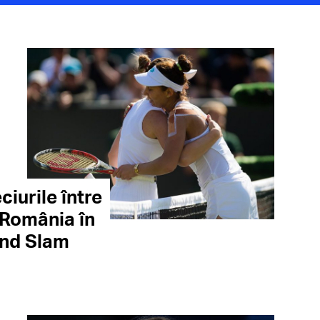
iurile între
 România în
and Slam