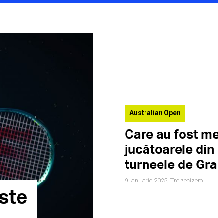
Australian Open
Care au fost mec
jucătoarele din
turneele de Gr
9 ianuarie 2025,
Treizecizero
ste