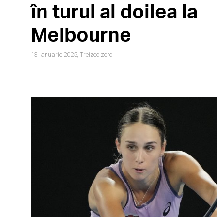
în turul al doilea la
Melbourne
13 ianuarie 2025,
Treizecizero