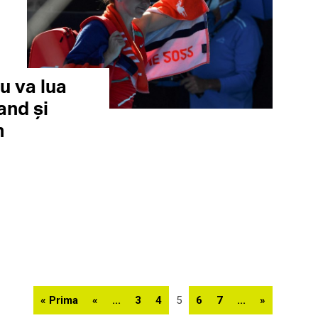
u va lua
and și
n
« Prima
«
...
3
4
5
6
7
...
»