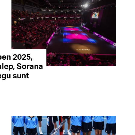
pen 2025,
alep, Sorana
egu sunt