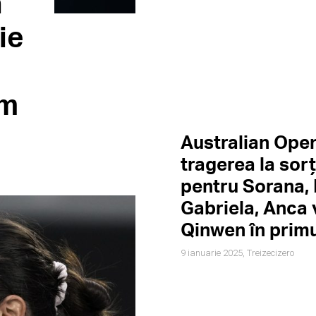
a
ie
am
Australian Ope
tragerea la sorț
pentru Sorana, 
Gabriela, Anca
Qinwen în primu
9 ianuarie 2025,
Treizecizero