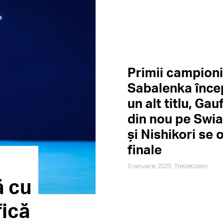
Primii campioni
Sabalenka înce
un alt titlu, Gau
din nou pe Swi
și Nishikori se 
finale
5 ianuarie 2025,
Treizecizero
ă cu
fică