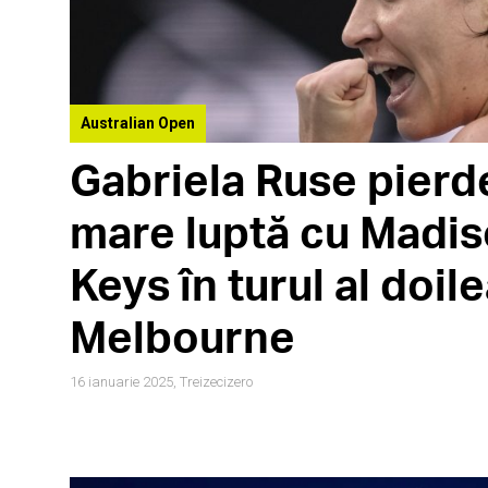
Australian Open
Gabriela Ruse pierde
mare luptă cu Madi
Keys în turul al doile
Melbourne
16 ianuarie 2025,
Treizecizero