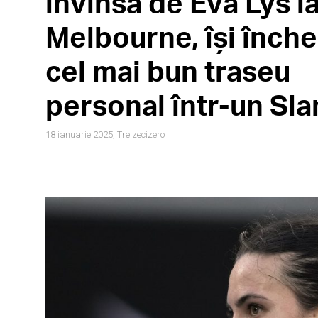
învinsă de Eva Lys l
Melbourne, își înche
cel mai bun traseu
personal într-un Sl
18 ianuarie 2025,
Treizecizero