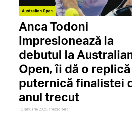
Australian Open
Anca Todoni
impresionează la
debutul la Australia
Open, îi dă o replică
puternică finalistei 
anul trecut
12 ianuarie 2025,
Treizecizero