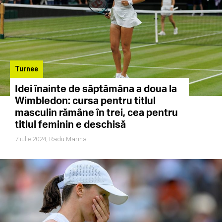
Turnee
Idei înainte de săptămâna a doua la
Wimbledon: cursa pentru titlul
masculin rămâne în trei, cea pentru
titlul feminin e deschisă
7 iulie 2024,
Radu Marina