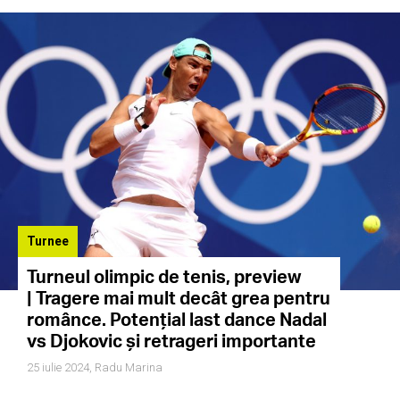
Turnee
Turneul olimpic de tenis, preview
| Tragere mai mult decât grea pentru
românce. Potențial last dance Nadal
vs Djokovic și retrageri importante
25 iulie 2024,
Radu Marina