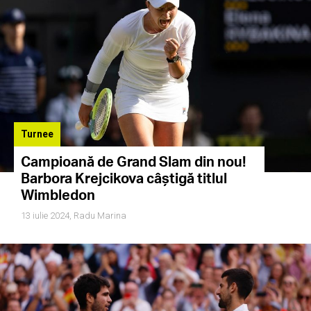
Turnee
Campioană de Grand Slam din nou!
Barbora Krejcikova câștigă titlul
Wimbledon
13 iulie 2024,
Radu Marina