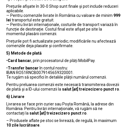
Prețurile afișate în 30-0 Shop sunt finale și pot include reduceri
aplicabile.
— Pentru comenzile livrate în România cu valoare de minim
999
lei
transportul este gratuit.
— Pentru livrări internaționale, costurile de transport variază în
funcție de destinație. Costul final este afișat pe site la
momentul plasării comenzii.
Prețurile pot fi actualizate periodic; modificările nu afectează
comenzile deja plasate și confirmate.
5) Metode de plată
•
Card bancar
, prin procesatorul de plăți MobilPay.
•
Transfer bancar
în contul nostru:
IBAN RO51RNCB0079145659320001.
Te rugăm să specifici în detaliile plății numărul comenzii.
Pentru preluarea comenzii este necesară transmiterea dovezii
de plată și a ID-ului comenzii la
salut [at] treizecizero punct ro
.
6) Livrare
Livrarea se face prin curier sau Poșta Română, la adrese din
România. Pentru livrări internaționale, vă rugăm să ne
contactați la
salut [at] treizecizero punct ro
.
– Produsele aflate pe stoc se livrează, de regulă, în maximum
10 zile lucrătoare
.