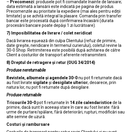
–
Precomenzi
: produsele pot fi comandate înainte de lansare;
data estimată a lansării este indicată pe pagina de produs.
Precomenzile au prioritate la expediere (mai ales pentru ediții
limitate) și se achită integral la plasare. Comanda prin transfer
bancar este procesată după confirmarea încasării (durata
procesării bancare poate depăși 1 zi lucrătoare).
7) Imposibilitatea de livrare / colet neridicat
Dacă livrarea eșuează din culpa Clientului (refuz de primire,
date greșite, neridicare în termenul curierului), coletul revine la
30-0 Shop. Retrimiterea este posibilă după achitarea de către
Client a costurilor de transport aferente retransmiterii.
8) Dreptul de retragere și retur (OUG 34/2014)
Produse nereturnabile
Revistele, albumele și agendele 30-0
nu pot fi returnate dacă
au fost livrate
sigilate
și
desigilate ulterior
, deoarece, prin
natura lor, nu pot fi returnate după desigilare.
Produse returnabile
Tricourile 30-0
pot fi returnate în
14 zile calendaristice
de la
primire, dacă sunt în aceeași stare în care au fost livrate: fără
urme de purtare/spălare, fără deteriorări, rupturi, modificări sau
alte semne de uzură.
Costuri și rambursare