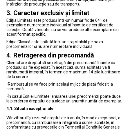
întârzieri de producție sau de transport).
3. Caracter exclusiv și limitat
Ediția Limitată
este produsă într-un număr fix de 641 de
exemplare numerotate individual și însoțite de certificat de
colecție. Odată vândute, nu se vor produce alte exemplare din
acest format specific.
Ediția Clasică
este tipărită într-un tiraj stabilit pe baza
precomenzilor și nu are numerotare individuală.
4. Retragerea din precomandă
Clientul are dreptul să se retragă din precomandă
înainte ca
produsul să fie expediat
. În acest caz, suma achitată va fi
rambursată integral, în termen de maximum 14 zile lucrătoare
de la cerere.
•
Rambursul se va face prin același mijloc de plată folosit la
comandă.
•
În cazul Ediției Limitate, anularea unei precomenzi poate duce
la pierderea dreptului de a alege un anumit număr de exemplar.
4.1. Situații excepționale
Vânzătorul își rezervă dreptul de a anula, în mod excepțional, o
precomandă, cu rambursarea integrală a sumei achitate, în
conformitate cu prevederile din Termenii și Condițiile Generale