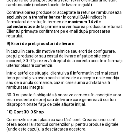
Costurile de transport pentru retur revin Clientului și nu sunt
rambursabile (inclusiv taxele de livrare inițială).
Contravaloarea produselor acceptate la retur se rambursează
exclusiv prin transfer bancar
în contul IBAN indicat în
formularul de retur, în termen de
maximum 14 zile
calendaristice
de la primirea și verificarea produsului returnat.
Clientul primește confirmare pe e-mail după procesarea
returului.
9) Erori de preț și costuri de livrare
În cazul în care, din motive tehnice sau erori de configurare,
prețul produselor sau costul de livrare afișat pe site este
incorect, 30-0 își rezervă dreptul de a corecta aceste informații
ulterior plasării comenzii.
Într-o astfel de situație, clientul va fi informat în cel mai scurt
timp posibil și va avea posibilitatea de a accepta noile condiții
sau de a anula comanda, caz în care suma achitată va fi
rambursată integral.
30-0 nu poate fi obligată să onoreze comenzi în condițiile unor
erori evidente de preț sau de livrare care generează costuri
disproporționate față de cele afișate inițial.
10) Cont 30-0 Shop
Comenzile se pot plasa cu sau fără cont. Crearea unui cont
oferă acces la istoricul comenzilor și, pentru produse digitale
(unde este cazul), la descărcarea acestora.