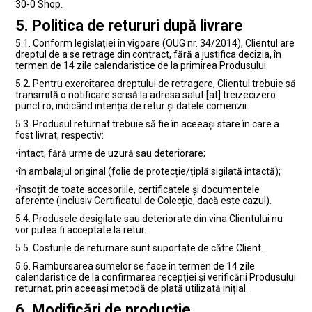
30-0 Shop.
5. Politica de retururi după livrare
5.1. Conform legislației în vigoare (OUG nr. 34/2014), Clientul are
dreptul de a se retrage din contract, fără a justifica decizia, în
termen de
14 zile calendaristice
de la primirea Produsului.
5.2. Pentru exercitarea dreptului de retragere, Clientul trebuie să
transmită o notificare scrisă la adresa salut [at] treizecizero
punct ro, indicând intenția de retur și datele comenzii.
5.3. Produsul returnat trebuie să fie în aceeași stare în care a
fost livrat, respectiv:
•
intact, fără urme de uzură sau deteriorare;
•
în ambalajul original (folie de protecție/țiplă sigilată intactă);
•
însoțit de toate accesoriile, certificatele și documentele
aferente (inclusiv Certificatul de Colecție, dacă este cazul).
5.4. Produsele desigilate sau deteriorate din vina Clientului nu
vor putea fi acceptate la retur.
5.5. Costurile de returnare sunt suportate de către Client.
5.6. Rambursarea sumelor se face în termen de
14 zile
calendaristice
de la confirmarea recepției și verificării Produsului
returnat, prin aceeași metodă de plată utilizată inițial.
6. Modificări de producție