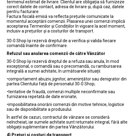
termenul estimat de livrare. Clientul are obligația să furnizeze
corect datele de contact, adresa de livrare și, după caz, datele
pentru facturare.
Factura fiscală emisă va reflecta prețurile comunicate la
momentul acceptării comenzii. Plasarea unei comenzi implică
acceptarea Termenilor și Condițiilor în vigoare la acel moment,
inclusiv a prețurilor și a costurilor de transport.
30-0 Shop își rezervă dreptul de a verifica și valida fiecare
comandă înainte de confirmare.
Refuzul sau anularea comenzii de către Vânzător
30-0 Shop își rezervă dreptul de a refuza sau anula, în mod
excepțional, o comandă sau o precomandă, cu rambursarea
integrală a sumei achitate, în următoarele situații:
•comportament abuziv, jignitor, amenințător sau denigrator din
partea Clientului față de personalul 30-0 Shop;
•tentative de fraudă, comenzi multiple neconfirmate sau
furnizarea repetată de date eronate;
•imposibilitatea onorării comenzii din motive tehnice, logistice
sau de disponibilitate a produsului.
În astfel de cazuri, contractul de vânzare se consideră
neîncheiat, iar sumele achitate sunt returnate integral, fără alte
obligații suplimentare din partea Vânzătorului.
4) Prețuri și costuri de transport