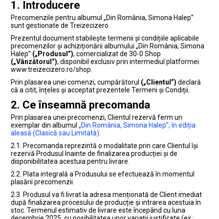
1. Introducere
Precomenzile pentru albumul „Din România, Simona Halep”
sunt gestionate de Treizecizero.
Prezentul document stabilește termenii și condițiile aplicabile
precomenzilor și achiziționării albumului
„Din România, Simona
Halep”
(„Produsul”)
, comercializat de 30-0 Shop
(„Vânzătorul”)
, disponibil exclusiv prin intermediul platformei
www.treizecizero.ro/shop.
Prin plasarea unei comenzi, cumpărătorul
(„Clientul”)
declară
că a citit, înțeles și acceptat prezentele Termeni și Condiții.
2. Ce înseamnă precomanda
Prin plasarea unei precomenzi, Clientul rezervă ferm un
exemplar din albumul
„Din România, Simona Halep”, în ediția
aleasă (Clasică sau Limitată)
.
2.1. Precomanda reprezintă o modalitate prin care Clientul își
rezervă Produsul înainte de finalizarea producției și de
disponibilitatea acestuia pentru livrare.
2.2. Plata integrală a Produsului se efectuează în momentul
plasării precomenzii.
2.3. Produsul va fi livrat la adresa menționată de Client imediat
după finalizarea procesului de producție și intrarea acestuia în
stoc. Termenul estimativ de livrare este
începând cu luna
decembrie 2025, cu posibilitatea unor variații
justificate (ex.: