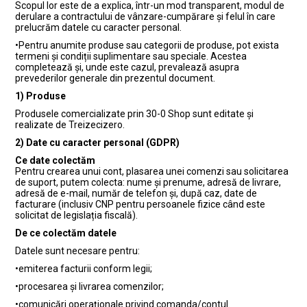
Scopul lor este de a explica, într-un mod transparent, modul de
derulare a contractului de vânzare-cumpărare și felul în care
prelucrăm datele cu caracter personal.
•
Pentru anumite produse sau categorii de produse, pot exista
termeni și condiții suplimentare sau speciale. Acestea
completează și, unde este cazul, prevalează asupra
prevederilor generale din prezentul document.
1) Produse
Produsele comercializate prin 30-0 Shop sunt editate și
realizate de Treizecizero.
2) Date cu caracter personal (GDPR)
Ce date colectăm
Pentru crearea unui cont, plasarea unei comenzi sau solicitarea
de suport, putem colecta: nume și prenume, adresă de livrare,
adresă de e-mail, număr de telefon și, după caz, date de
facturare (inclusiv CNP pentru persoanele fizice când este
solicitat de legislația fiscală).
De ce colectăm datele
Datele sunt necesare pentru:
•emiterea facturii conform legii;
•procesarea și livrarea comenzilor;
•comunicări operaționale privind comanda/contul.