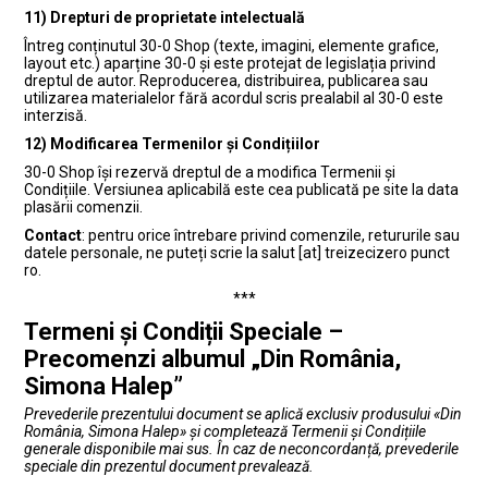
11) Drepturi de proprietate intelectuală
Întreg conținutul 30-0 Shop (texte, imagini, elemente grafice,
layout etc.) aparține 30-0 și este protejat de legislația privind
dreptul de autor. Reproducerea, distribuirea, publicarea sau
utilizarea materialelor fără acordul scris prealabil al 30-0 este
interzisă.
12) Modificarea Termenilor și Condițiilor
30-0 Shop își rezervă dreptul de a modifica Termenii și
Condițiile. Versiunea aplicabilă este cea publicată pe site la data
plasării comenzii.
Contact
: pentru orice întrebare privind comenzile, retururile sau
datele personale, ne puteți scrie la salut [at] treizecizero punct
ro.
***
Termeni și Condiții Speciale –
Precomenzi albumul „Din România,
Simona Halep”
Prevederile prezentului document se aplică exclusiv produsului «Din
România, Simona Halep» și completează Termenii și Condițiile
generale disponibile mai sus. În caz de neconcordanță, prevederile
speciale din prezentul document prevalează.