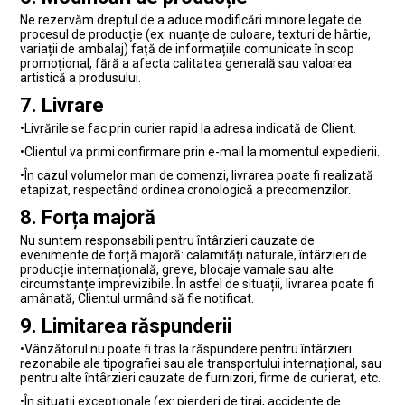
Ne rezervăm dreptul de a aduce
modificări minore
legate de
procesul de producție (ex: nuanțe de culoare, texturi de hârtie,
variații de ambalaj) față de informațiile comunicate în scop
promoțional, fără a afecta calitatea generală sau valoarea
artistică a produsului.
7. Livrare
•
Livrările se fac prin curier rapid la adresa indicată de Client.
•
Clientul va primi confirmare prin e-mail la momentul expedierii.
•
În cazul volumelor mari de comenzi, livrarea poate fi realizată
etapizat, respectând ordinea cronologică a precomenzilor.
8. Forța majoră
Nu suntem responsabili pentru întârzieri cauzate de
evenimente de forță majoră: calamități naturale, întârzieri de
producție internațională, greve, blocaje vamale sau alte
circumstanțe imprevizibile. În astfel de situații, livrarea poate fi
amânată, Clientul urmând să fie notificat.
9. Limitarea răspunderii
•
Vânzătorul nu poate fi tras la răspundere pentru întârzieri
rezonabile ale tipografiei sau ale transportului internațional, sau
pentru alte întârzieri cauzate de furnizori, firme de curierat, etc.
•
În situații excepționale (ex: pierderi de tiraj, accidente de