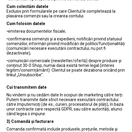
Cum colectăm datele
Exclusiv prin formularele pe care Clientul le completează la
plasarea comenzii sau la crearea contului.
Cum folosim datele
•emiterea documentelor fiscale;
•confirmarea comenzii și a expedierii, notificări privind statusul
comenzilor, informări privind modificări de politici/funcționalități
(comunicări necesare executării contractului; nu pot fi
dezactivate);
•comunicări comerciale (newsletter/ofertă) despre produse și
conținut 30-0 Shop, numai dacă există temei legal (interes
legitim/consimțământ). Clientul se poate dezabona oricând prin
linkul „Unsubscribe”.
Cui transmitem date
Nu vindem și nu cedăm date în scopuri de marketing către terți.
Putem transmite date strict necesare executării contractului
către împuterniciți (de ex., curieri, procesatorul de plăți), în baza
unor contracte care respectă GDPR, sau către autorități, atunci
când legea o impune.
3) Comandă și facturare
Comanda confirmată include produsele, prețurile, metoda și